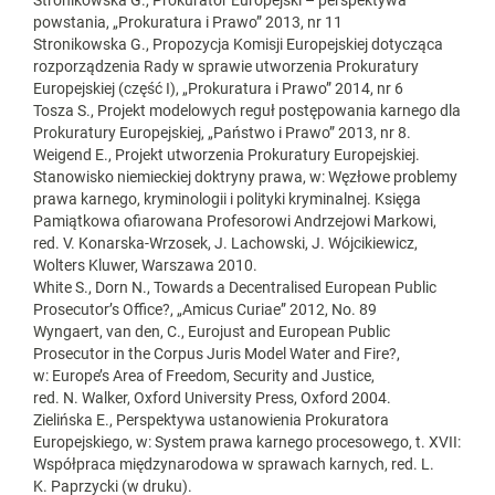
Stronikowska G., Prokurator Europejski – perspektywa
powstania, „Prokuratura i Prawo” 2013, nr 11
Stronikowska G., Propozycja Komisji Europejskiej dotycząca
rozporządzenia Rady w sprawie utworzenia Prokuratury
Europejskiej (część I), „Prokuratura i Prawo” 2014, nr 6
Tosza S., Projekt modelowych reguł postępowania karnego dla
Prokuratury Europejskiej, „Państwo i Prawo” 2013, nr 8.
Weigend E., Projekt utworzenia Prokuratury Europejskiej.
Stanowisko niemieckiej doktryny prawa, w: Węzłowe problemy
prawa karnego, kryminologii i polityki kryminalnej. Księga
Pamiątkowa ofiarowana Profesorowi Andrzejowi Markowi,
red. V. Konarska-Wrzosek, J. Lachowski, J. Wójcikiewicz,
Wolters Kluwer, Warszawa 2010.
White S., Dorn N., Towards a Decentralised European Public
Prosecutor’s Office?, „Amicus Curiae” 2012, No. 89
Wyngaert, van den, C., Eurojust and European Public
Prosecutor in the Corpus Juris Model Water and Fire?,
w: Europe’s Area of Freedom, Security and Justice,
red. N. Walker, Oxford University Press, Oxford 2004.
Zielińska E., Perspektywa ustanowienia Prokuratora
Europejskiego, w: System prawa karnego procesowego, t. XVII:
Współpraca międzynarodowa w sprawach karnych, red. L.
K. Paprzycki (w druku).