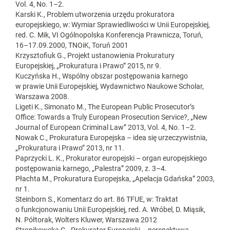
Vol. 4, No. 1–2.
Karski K., Problem utworzenia urzędu prokuratora
europejskiego, w: Wymiar Sprawiedliwości w Unii Europejskiej,
red. C. Mik, VI Ogólnopolska Konferencja Prawnicza, Toruń,
16–17.09.2000, TNOiK, Toruń 2001
Krzysztofiuk G., Projekt ustanowienia Prokuratury
Europejskiej, „Prokuratura i Prawo” 2015, nr 9.
Kuczyńska H., Wspólny obszar postępowania karnego
w prawie Unii Europejskiej, Wydawnictwo Naukowe Scholar,
Warszawa 2008.
Ligeti K., Simonato M., The European Public Prosecutor’s
Office: Towards a Truly European Prosecution Service?, „New
Journal of European Criminal Law” 2013, Vol. 4, No. 1–2.
Nowak C., Prokuratura Europejska – idea się urzeczywistnia,
„Prokuratura i Prawo” 2013, nr 11.
Paprzycki L. K., Prokurator europejski – organ europejskiego
postępowania karnego, „Palestra” 2009, z. 3–4.
Płachta M., Prokuratura Europejska, „Apelacja Gdańska” 2003,
nr 1.
Steinborn S., Komentarz do art. 86 TFUE, w: Traktat
o funkcjonowaniu Unii Europejskiej, red. A. Wróbel, D. Miąsik,
N. Półtorak, Wolters Kluwer, Warszawa 2012