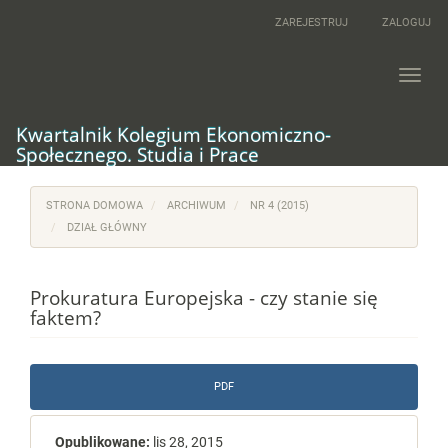
Main
ZAREJESTRUJ
ZALOGUJ
Navigation
Main
Content
Toggl
Sidebar
navig
Kwartalnik Kolegium Ekonomiczno-
Społecznego. Studia i Prace
STRONA DOMOWA
ARCHIWUM
NR 4 (2015)
DZIAŁ GŁÓWNY
Prokuratura Europejska - czy stanie się
faktem?
Article
PDF
Sidebar
Opublikowane:
lis 28, 2015