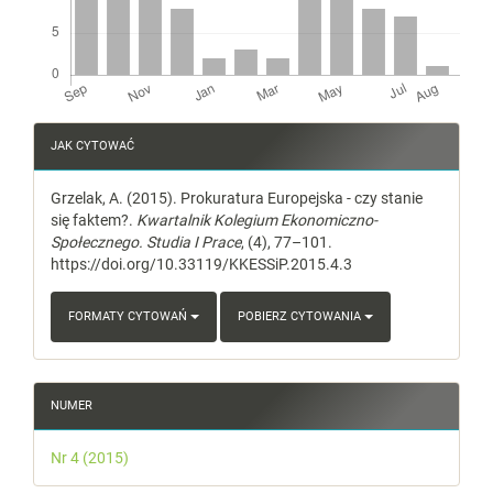
Article
JAK CYTOWAĆ
Details
Grzelak, A. (2015). Prokuratura Europejska - czy stanie
się faktem?.
Kwartalnik Kolegium Ekonomiczno-
Społecznego. Studia I Prace
, (4), 77–101.
https://doi.org/10.33119/KKESSiP.2015.4.3
FORMATY CYTOWAŃ
POBIERZ CYTOWANIA
NUMER
Nr 4 (2015)