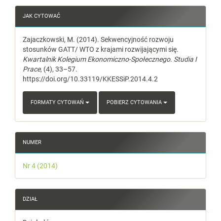
Article
JAK CYTOWAĆ
Details
Zajaczkowski, M. (2014). Sekwencyjność rozwoju
stosunków GATT/ WTO z krajami rozwijającymi się.
Kwartalnik Kolegium Ekonomiczno-Społecznego. Studia I
Prace
, (4), 33–57.
https://doi.org/10.33119/KKESSiP.2014.4.2
FORMATY CYTOWAŃ
POBIERZ CYTOWANIA
NUMER
Nr 4 (2014)
DZIAŁ