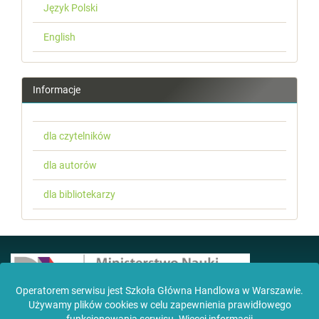
Język Polski
English
Informacje
dla czytelników
dla autorów
dla bibliotekarzy
Operatorem serwisu jest Szkoła Główna Handlowa w Warszawie.
Używamy plików cookies w celu zapewnienia prawidłowego
Czasopismo zostało wdrożone na platformę OJS
dzięki wsparciu MNiSW w ramach grantu DUN,