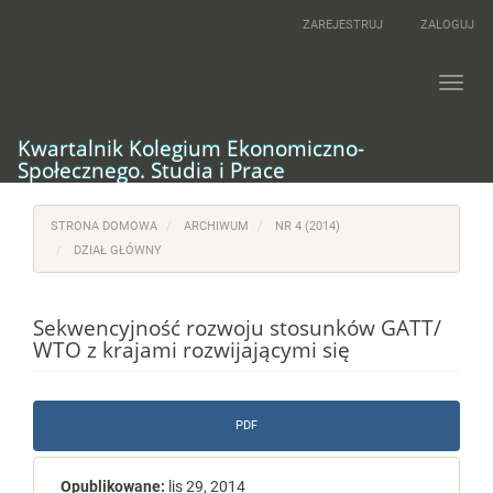
Main
ZAREJESTRUJ
ZALOGUJ
Navigation
Main
Content
Toggl
Sidebar
navig
Kwartalnik Kolegium Ekonomiczno-
Społecznego. Studia i Prace
STRONA DOMOWA
ARCHIWUM
NR 4 (2014)
DZIAŁ GŁÓWNY
Sekwencyjność rozwoju stosunków GATT/
WTO z krajami rozwijającymi się
Article
PDF
Sidebar
Opublikowane:
lis 29, 2014