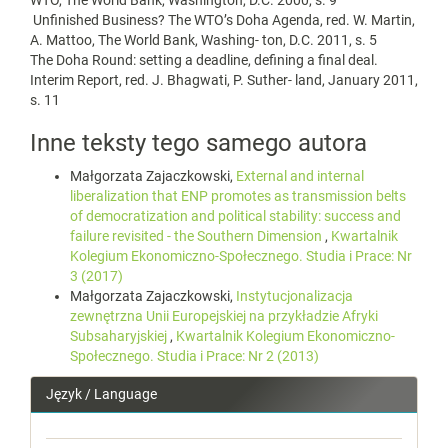
WTO, The World Bank, Washington, D.C. 2000, s. 9
Unfinished Business? The WTO’s Doha Agenda, red. W. Martin,
A. Mattoo, The World Bank, Washing‑ ton, D.C. 2011, s. 5
The Doha Round: setting a deadline, defining a final deal.
Interim Report, red. J. Bhagwati, P. Suther‑ land, January 2011,
s. 11
Inne teksty tego samego autora
Małgorzata Zajaczkowski,
External and internal
liberalization that ENP promotes as transmission belts
of democratization and political stability: success and
failure revisited - the Southern Dimension
,
Kwartalnik
Kolegium Ekonomiczno-Społecznego. Studia i Prace: Nr
3 (2017)
Małgorzata Zajaczkowski,
Instytucjonalizacja
zewnętrzna Unii Europejskiej na przykładzie Afryki
Subsaharyjskiej
,
Kwartalnik Kolegium Ekonomiczno-
Społecznego. Studia i Prace: Nr 2 (2013)
Język / Language