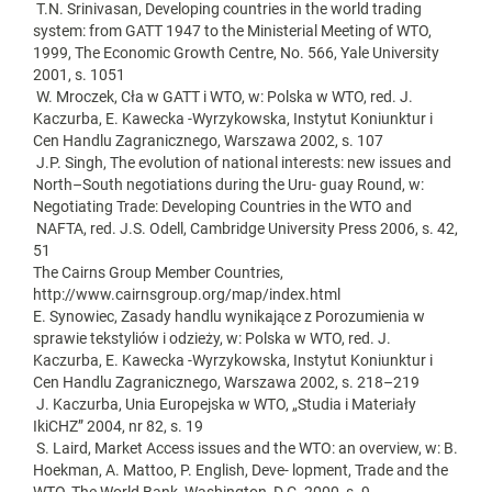
T.N. Srinivasan, Developing countries in the world trading
system: from GATT 1947 to the Ministerial Meeting of WTO,
1999, The Economic Growth Centre, No. 566, Yale University
2001, s. 1051
W. Mroczek, Cła w GATT i WTO, w: Polska w WTO, red. J.
Kaczurba, E. Kawecka ‑Wyrzykowska, Instytut Koniunktur i
Cen Handlu Zagranicznego, Warszawa 2002, s. 107
J.P. Singh, The evolution of national interests: new issues and
North–South negotiations during the Uru‑ guay Round, w:
Negotiating Trade: Developing Countries in the WTO and
NAFTA, red. J.S. Odell, Cambridge University Press 2006, s. 42,
51
The Cairns Group Member Countries,
http://www.cairnsgroup.org/map/index.html
E. Synowiec, Zasady handlu wynikające z Porozumienia w
sprawie tekstyliów i odzieży, w: Polska w WTO, red. J.
Kaczurba, E. Kawecka ‑Wyrzykowska, Instytut Koniunktur i
Cen Handlu Zagranicznego, Warszawa 2002, s. 218–219
J. Kaczurba, Unia Europejska w WTO, „Studia i Materiały
IkiCHZ” 2004, nr 82, s. 19
S. Laird, Market Access issues and the WTO: an overview, w: B.
Hoekman, A. Mattoo, P. English, Deve‑ lopment, Trade and the