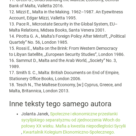
Bank of Malta, Valletta 2016.
12. Mizzi E., Malta in the Making. 1962–1987. An Eyewitness
Account, Edgar Mizzi, Valletta 1995.
13. Pace R., Microstate Security in the Global System, EU–
Malta Relations, Midsea Books, Santa Venera 2001.
14. Pirotta G. A., Malta’s Foreign Policy After Mintoff, „Political
Quartely” No. 56, London 1985.
15. Rossi E., Malta on the Brink: From Western Democracy
to Libyan Satellite, „European Security Studies”, London 1986.
16. Sammut D., Malta and the Arab World, „Society” No. 3,
1989.
17. Smith S. C., Malta: British Documents on End of Empire,
Stationery Office Books, London 2006.
18. Tesch N., The Maltese Economy, [w:] Cyprus, Greece, and
Malta, Britannica, London 2013.
Inne teksty tego samego autora
Jolanta Janek,
Społeczne i ekonomiczne przesłanki
sycylijskiego separatyzmu od zjednoczenia Włoch do
połowy XX wieku. Mafia a kwestia niepodległości Sycylii ​
,
Kwartalnik Kolegium Ekonomiczno-Społecznego.