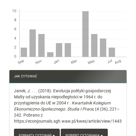
Downloads
Article
JAK CYTOWAĆ
Details
Janek, J. . . . (2018). Ewolucja polityki gospodarczej
Malty od uzyskania niepodległości w 1964 r. do
przystąpienia do UE w 2004 r .
Kwartalnik Kolegium
Ekonomiczno-Społecznego. Studia I Prace
, (4 (36), 221–
242. Pobrano z
https://econjournals.sgh.waw.pl/kwes/article/view/1443
FORMATY CYTOWAŃ
POBIERZ CYTOWANIA