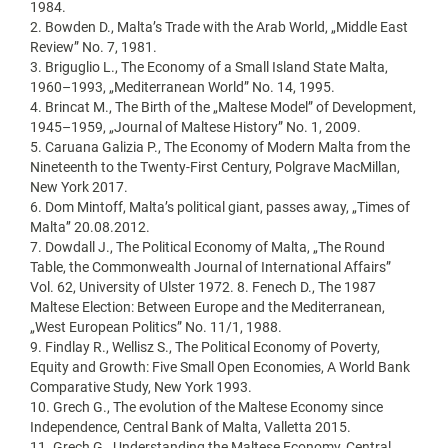
1984.
2. Bowden D., Malta’s Trade with the Arab World, „Middle East
Review” No. 7, 1981.
3. Briguglio L., The Economy of a Small Island State Malta,
1960–1993, „Mediterranean World” No. 14, 1995.
4. Brincat M., The Birth of the „Maltese Model” of Development,
1945–1959, „Journal of Maltese History” No. 1, 2009.
5. Caruana Galizia P., The Economy of Modern Malta from the
Nineteenth to the Twenty-First Century, Polgrave MacMillan,
New York 2017.
6. Dom Mintoff, Malta’s political giant, passes away, „Times of
Malta’’ 20.08.2012.
7. Dowdall J., The Political Economy of Malta, „The Round
Table, the Commonwealth Journal of International Affairs”
Vol. 62, University of Ulster 1972. 8. Fenech D., The 1987
Maltese Election: Between Europe and the Mediterranean,
„West European Politics” No. 11/1, 1988.
9. Findlay R., Wellisz S., The Political Economy of Poverty,
Equity and Growth: Five Small Open Economies, A World Bank
Comparative Study, New York 1993.
10. Grech G., The evolution of the Maltese Economy since
Independence, Central Bank of Malta, Valletta 2015.
11. Grech G., Understanding the Maltese Economy, Central