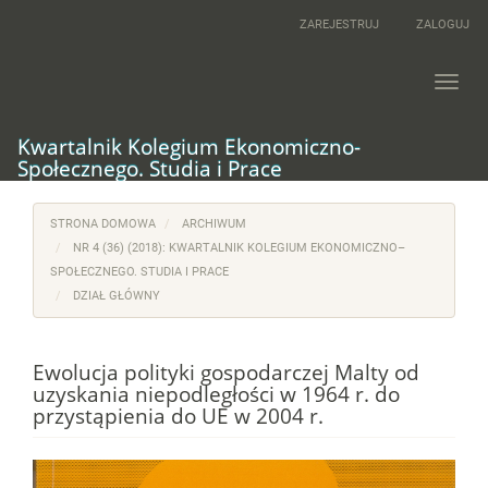
Main
ZAREJESTRUJ
ZALOGUJ
Navigation
Main
Content
Toggl
Sidebar
navig
Kwartalnik Kolegium Ekonomiczno-
Społecznego. Studia i Prace
STRONA DOMOWA
ARCHIWUM
NR 4 (36) (2018): KWARTALNIK KOLEGIUM EKONOMICZNO–
SPOŁECZNEGO. STUDIA I PRACE
DZIAŁ GŁÓWNY
Ewolucja polityki gospodarczej Malty od
uzyskania niepodległości w 1964 r. do
przystąpienia do UE w 2004 r.
Article