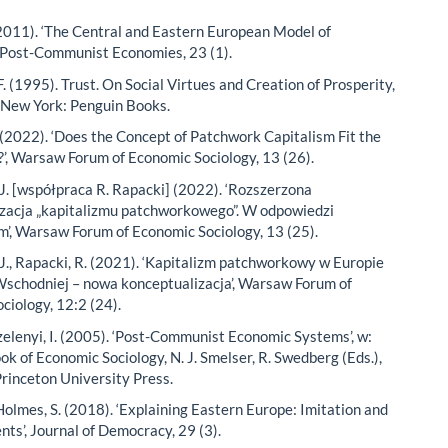
(2011). ‘The Central and Eastern European Model of
, Post-Communist Economies, 23 (1).
. (1995). Trust. On Social Virtues and Creation of Prosperity,
 New York: Penguin Books.
 (2022). ‘Does the Concept of Patchwork Capitalism Fit the
?’, Warsaw Forum of Economic Sociology, 13 (26).
J. [współpraca R. Rapacki] (2022). ‘Rozszerzona
zacja „kapitalizmu patchworkowego”. W odpowiedzi
’, Warsaw Forum of Economic Sociology, 13 (25).
J., Rapacki, R. (2021). ‘Kapitalizm patchworkowy w Europie
chodniej – nowa konceptualizacja’, Warsaw Forum of
ciology, 12:2 (24).
 Szelenyi, I. (2005). ‘Post-Communist Economic Systems’, w:
k of Economic Sociology, N. J. Smelser, R. Swedberg (Eds.),
Princeton University Press.
 Holmes, S. (2018). ‘Explaining Eastern Europe: Imitation and
nts’, Journal of Democracy, 29 (3).