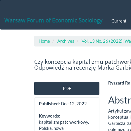
Main
Navigation
Main
Warsaw Forum of Economic Sociology
Current
Content
Sidebar
Home
Archives
Vol. 13 No. 26 (2022): W
Czy koncepcja kapitalizmu patchwor
Odpowiedź na recenzję Marka Garbi
Article
Main
Ryszard Ra
PDF
Sidebar
Artic
Abstr
Cont
Published:
Dec 12, 2022
Artykuł zaw
Keywords:
konceptual
kapitalizm patchworkowy,
Garbicza, 
Polska, nowa
polemizują 