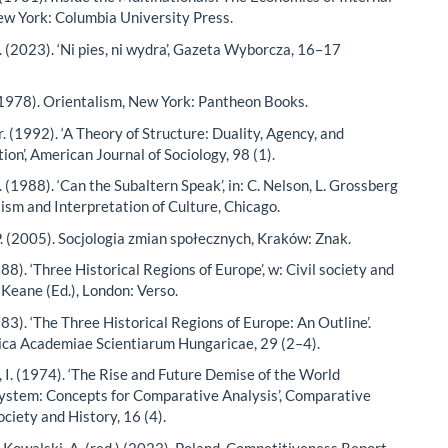
w York: Columbia University Press.
. (2023). ‘Ni pies, ni wydra’, Gazeta Wyborcza, 16–17
 (1978). Orientalism, New York: Pantheon Books.
r. (1992). ‘A Theory of Structure: Duality, Agency, and
on’, American Journal of Sociology, 98 (1).
. (1988). ‘Can the Subaltern Speak’, in: C. Nelson, L. Grossberg
xism and Interpretation of Culture, Chicago.
. (2005). Socjologia zmian społecznych, Kraków: Znak.
988). ‘Three Historical Regions of Europe’, w: Civil society and
. Keane (Ed.), London: Verso.
983). ‘The Three Historical Regions of Europe: An Outline’.
ica Academiae Scientiarum Hungaricae, 29 (2–4).
, I. (1974). ‘The Rise and Future Demise of the World
System: Concepts for Comparative Analysis’, Comparative
ociety and History, 16 (4).
 Kowalski, A. (red.) (2023). Poland. Competitiveness Report