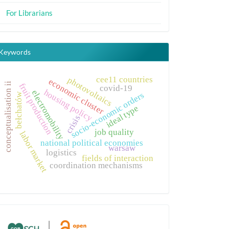
For Librarians
Keywords
cee11 countries
photovoltaics
economic cluster
conceptualisation ii
fruit production
covid-19
housing policy
electromobility
socio-economic orders
bełchatów
ideal type
crisis
job quality
labor market
national political economies
warsaw
logistics
fields of interaction
coordination mechanisms
links