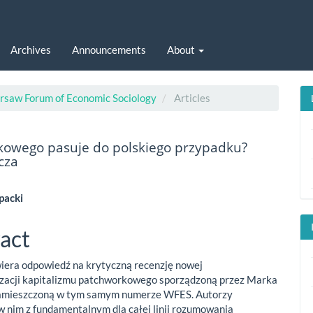
Archives
Announcements
About
arsaw Forum of Economic Sociology
Articles
kowego pasuje do polskiego przypadku?
cza
packi
le
act
ent
iera odpowiedź na krytyczną recenzję nowej
izacji kapitalizmu patchworkowego sporządzoną przez Marka
zamieszczoną w tym samym numerze WFES. Autorzy
w nim z fundamentalnym dla całej linii rozumowania