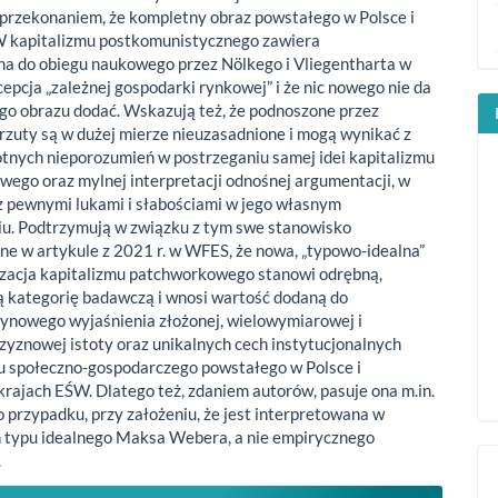
przekonaniem, że kompletny obraz powstałego w Polsce i
W kapitalizmu postkomunistycznego zawiera
a do obiegu naukowego przez Nölkego i Vliegentharta w
cepcja „zależnej gospodarki rynkowej” i że nic nowego nie da
tego obrazu dodać. Wskazują też, że podnoszone przez
rzuty są w dużej mierze nieuzasadnione i mogą wynikać z
otnych nieporozumień w postrzeganiu samej idei kapitalizmu
ego oraz mylnej interpretacji odnośnej argumentacji, w
z pewnymi lukami i słabościami w jego własnym
u. Podtrzymują w związku z tym swe stanowisko
e w artykule z 2021 r. w WFES, że nowa, „typowo-idealna”
zacja kapitalizmu patchworkowego stanowi odrębną,
 kategorię badawczą i wnosi wartość dodaną do
ynowego wyjaśnienia złożonej, wielowymiarowej i
zyznowej istoty oraz unikalnych cech instytucjonalnych
u społeczno-gospodarczego powstałego w Polsce i
rajach EŚW. Dlatego też, zdaniem autorów, pasuje ona m.in.
o przypadku, przy założeniu, że jest interpretowana w
 typu idealnego Maksa Webera, a nie empirycznego
.