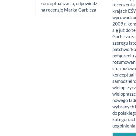
konceptualizacja, odpowiedź
recenzenta 
na recenzję Marka Garbicza
krajach EŚ
wprowadzon
2009 r. kon
się już do 
Garbicza za
szeregu ist
patchworkow
połączeniu 
rozumowani
sformułowan
konceptuali
samodzielną
wieloprzycz
wielopłaszc
nowego ład
wybranych k
do polskieg
kategoriach
uogólnienia