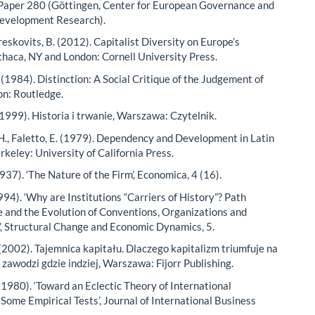
Paper 280 (Göttingen, Center for European Governance and
evelopment Research).
reskovits, B. (2012). Capitalist Diversity on Europe’s
Ithaca, NY and London: Cornell University Press.
 (1984). Distinction: A Social Critique of the Judgement of
on: Routledge.
(1999). Historia i trwanie, Warszawa: Czytelnik.
 H., Faletto, E. (1979). Dependency and Development in Latin
rkeley: University of California Press.
937). ‘The Nature of the Firm’, Economica, 4 (16).
994). ‘Why are Institutions “Carriers of History”? Path
and the Evolution of Conventions, Organizations and
s’, Structural Change and Economic Dynamics, 5.
 (2002). Tajemnica kapitału. Dlaczego kapitalizm triumfuje na
 zawodzi gdzie indziej, Warszawa: Fijorr Publishing.
(1980). ‘Toward an Eclectic Theory of International
 Some Empirical Tests’, Journal of International Business