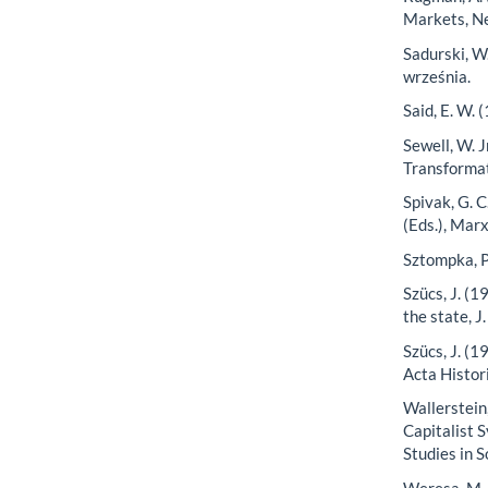
Markets, Ne
Sadurski, W
września.
Said, E. W.
Sewell, W. J
Transformati
Spivak, G. C
(Eds.), Mar
Sztompka, P
Szücs, J. (1
the state, J
Szücs, J. (1
Acta Histor
Wallerstein
Capitalist 
Studies in S
Weresa, M.,