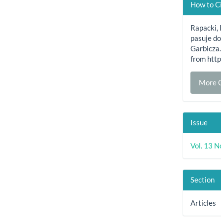
Artic
How to C
Detai
Rapacki,
pasuje d
Garbicza
from htt
More C
Issue
Vol. 13 
Section
Articles