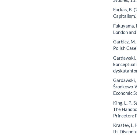
Farkas, B. 
Capitalism’
Fukuyama, F
London and
Garbicz, M.
Polish Case
Gardawski, 
konceptuali
dyskutantom
Gardawski, 
Środkowo-Ws
Economic So
King, L. P.,
The Handboo
Princeton: 
Krastev, I.,
Its Disconte