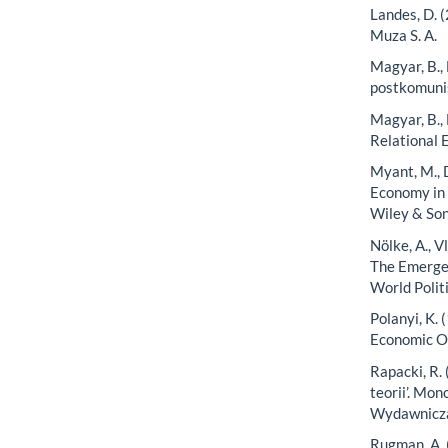
Landes, D.
Muza S. A.
Magyar, B.,
postkomuni
Magyar, B., 
Relational 
Myant, M., D
Economy in 
Wiley & Son
Nölke, A., V
The Emergen
World Politi
Polanyi, K.
Economic Or
Rapacki, R.
teorii’. Mo
Wydawnicza
Rugman, A. 