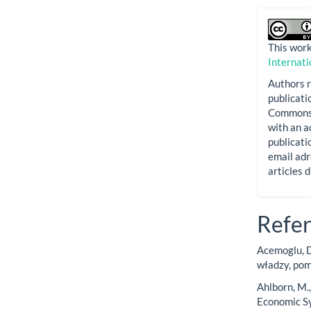
This work
Internati
Authors r
publicati
Commons A
with an a
publicatio
email adr
articles 
Refe
Acemoglu, D
władzy, pom
Ahlborn, M.,
Economic S