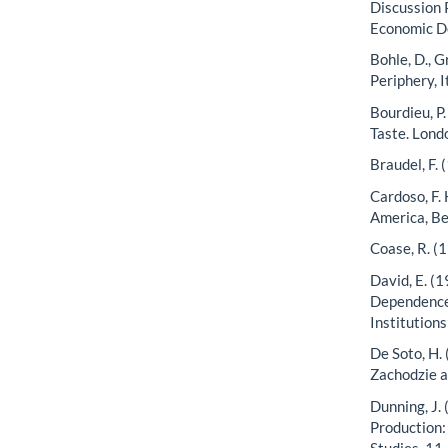
Discussion 
Economic D
Bohle, D., G
Periphery, 
Bourdieu, P.
Taste. Lond
Braudel, F. 
Cardoso, F.
America, Be
Coase, R. (1
David, E. (1
Dependence 
Institution
De Soto, H.
Zachodzie a
Dunning, J. 
Production:
Studies, 11.