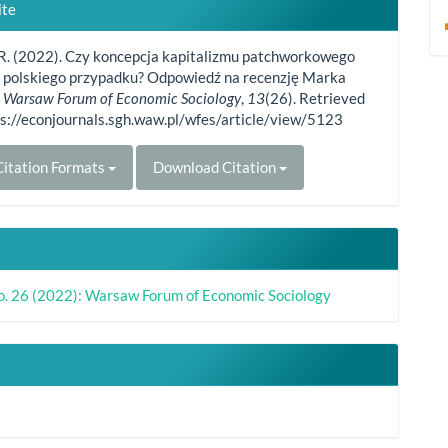
le
ite
ls
 R. (2022). Czy koncepcja kapitalizmu patchworkowego
o polskiego przypadku? Odpowiedź na recenzję Marka
.
Warsaw Forum of Economic Sociology
,
13
(26). Retrieved
ps://econjournals.sgh.waw.pl/wfes/article/view/5123
itation Formats
Download Citation
No. 26 (2022): Warsaw Forum of Economic Sociology