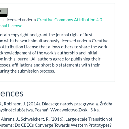
 is licensed under a
Creative Commons Attribution 4.0
onal License
.
etain copyright and grant the journal right of first
on with the work simultaneously licensed under a Creative
ttribution License that allows others to share the work
cknowledgement of the work's authorship and initial
n in this journal. All authors agree for publishing their
esses, affiliations and short bio statements with their
during the submission process.
rences
., Robinson, J. (2014). Dlaczego narody przegrywają. Źródła
yślności ubóstwa, Poznań: Wydawnictwo Zysk i S-ka.
 Ahrens, J., Schweickert, R. (2016). Large-scale Transition of
ystems: Do CEECs Converge Towards Western Prototypes?