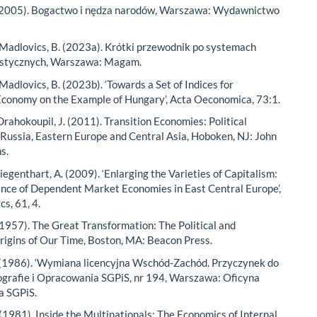
 (2005). Bogactwo i nędza narodów, Warszawa: Wydawnictwo
 Madlovics, B. (2023a). Krótki przewodnik po systemach
stycznych, Warszawa: Magam.
Madlovics, B. (2023b). ‘Towards a Set of Indices for
Economy on the Example of Hungary’, Acta Oeconomica, 73:1.
rahokoupil, J. (2011). Transition Economies: Political
Russia, Eastern Europe and Central Asia, Hoboken, NJ: John
s.
liegenthart, A. (2009). ‘Enlarging the Varieties of Capitalism:
ce of Dependent Market Economies in East Central Europe’,
cs, 61, 4.
 (1957). The Great Transformation: The Political and
igins of Our Time, Boston, MA: Beacon Press.
 (1986). ‘Wymiana licencyjna Wschód-Zachód. Przyczynek do
nografie i Opracowania SGPiS, nr 194, Warszawa: Oficyna
 SGPiS.
(1981). Inside the Multinationals: The Economics of Internal