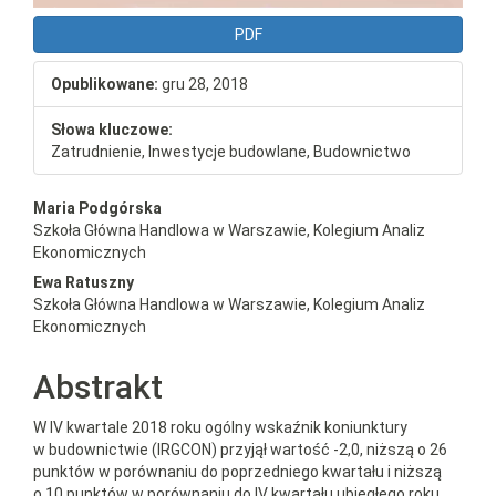
PDF
Opublikowane:
gru 28, 2018
Słowa kluczowe:
Zatrudnienie, Inwestycje budowlane, Budownictwo
##plugins.themes.bootstrap3.a
Maria Podgórska
Szkoła Główna Handlowa w Warszawie, Kolegium Analiz
Ekonomicznych
Ewa Ratuszny
Szkoła Główna Handlowa w Warszawie, Kolegium Analiz
Ekonomicznych
Abstrakt
W IV kwartale 2018 roku ogólny wskaźnik koniunktury
w budownictwie (IRGCON) przyjął wartość -2,0, niższą o 26
punktów w porównaniu do poprzedniego kwartału i niższą
o 10 punktów w porównaniu do IV kwartału ubiegłego roku.