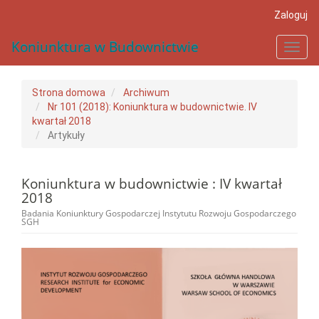
##plugins.themes.bootstrap3.accessible_menu.main_navigat
Zaloguj
##plugins.themes.bootstrap3.accessible_menu.main_conten
##plugins.themes.bootstrap3.accessible_menu.sidebar##
Koniunktura w Budownictwie
Toggl
navig
Strona domowa
Archiwum
Nr 101 (2018): Koniunktura w budownictwie. IV
kwartał 2018
Artykuły
Koniunktura w budownictwie : IV kwartał
2018
Badania Koniunktury Gospodarczej Instytutu Rozwoju Gospodarczego
SGH
##plugins.themes.bootstrap3.a