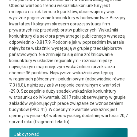
Obecna wartość trendu wskaźnika koniunktury jest
mniejsza niż rok temu o 5 punktów, obserwujemy więc
wyraźne pogorszenie koniunktury w budownictwie. Bieżący
kwartał jest kolejnym okresem gorszej sytuacji firm
prywatnych niż przedsiębiorstw publicznych. Wskaźniki
koniunktury dla sektora prywatnego i publicznego wynoszą
odpowiednio -3,8 i 7,9. Podobnie jak w poprzednim kwartale
najwyższe wskaźniki występują w grupie przedsiębiorstw
państwowych. Nie zmniejsza się silne zróżnicowanie
koniunktury w układzie regionalnym - różnica między
największym i najmniejszym wskaźnikiem przekracza
obecnie 36 punktów. Najwyższe wskaźniki występują
w regionach północnym i południowym (odpowiednio równe
7,3 i 6,8), najniższy zaś w regionie centralnym o wartości
-29,0. Szczególnie duży spadek wskaźnika koniunktury
w stosunku do IV kwartału 2017 roku obserwujemy w grupie
zakładów wykonujących prace związane ze wznoszeniem
budynków (PKD 41). W obecnym kwartale wskaźnik jest
ujemny i wynosi -4,4 wobec wysokiej, dodatniej wartości 20,7
sprzed roku.(fragment tekstu)
##plugins.themes.bootstrap3.ar
Jak cytować