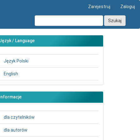
Zarejestruj
Zaloguj
Szukaj
Język / Language
Język Polski
English
main##
Informacje
dla czytelników
dla autorów