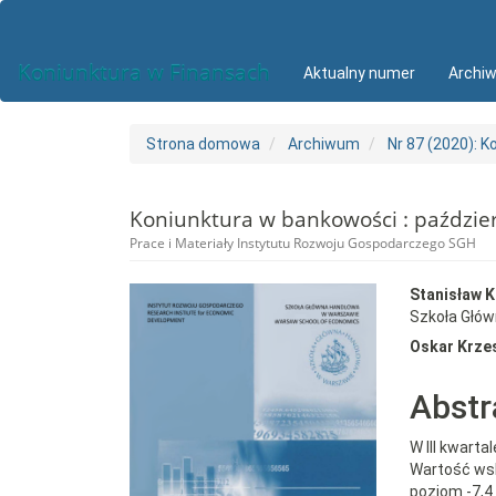
##plugins.themes.bootstrap3.accessible_menu.main_navigat
##plugins.themes.bootstrap3.accessible_menu.main_conten
##plugins.themes.bootstrap3.accessible_menu.sidebar##
Koniunktura w Finansach
Aktualny numer
Archi
Strona domowa
Archiwum
Nr 87 (2020): K
Koniunktura w bankowości : paździe
Prace i Materiały Instytutu Rozwoju Gospodarczego SGH
##plugins.themes.bootst
##plu
Stanisław K
Szkoła Głó
Oskar Krze
Abstr
W III kwart
Wartość wsk
poziom -7,4 