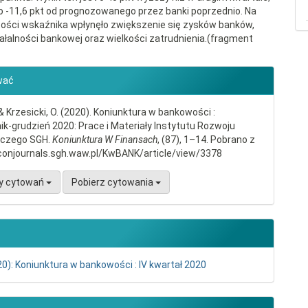
 o -11,6 pkt od prognozowanego przez banki poprzednio. Na
ości wskaźnika wpłynęło zwiększenie się zysków banków,
iałalności bankowej oraz wielkości zatrudnienia.(fragment
gins.themes.bootstrap3.article.d
wać
 & Krzesicki, O. (2020). Koniunktura w bankowości :
ik-grudzień 2020: Prace i Materiały Instytutu Rozwoju
czego SGH.
Koniunktura W Finansach
, (87), 1–14. Pobrano z
econjournals.sgh.waw.pl/KwBANK/article/view/3378
y cytowań
Pobierz cytowania
20): Koniunktura w bankowości : IV kwartał 2020