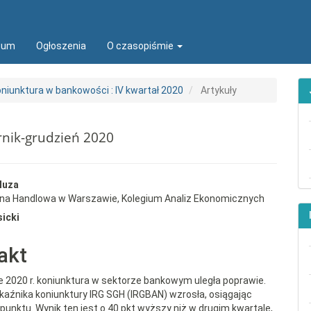
ion##
t##
wum
Ogłoszenia
O czasopiśmie
oniunktura w bankowości : IV kwartał 2020
Artykuły
rnik-grudzień 2020
rap3.article.sidebar##
gins.themes.bootstrap3.article.
luza
wna Handlowa w Warszawie, Kolegium Analiz Ekonomicznych
sicki
akt
ale 2020 r. koniunktura w sektorze bankowym uległa poprawie.
aźnika koniunktury IRG SGH (IRGBAN) wzrosła, osiągając
punktu. Wynik ten jest o 40 pkt wyższy niż w drugim kwartale,