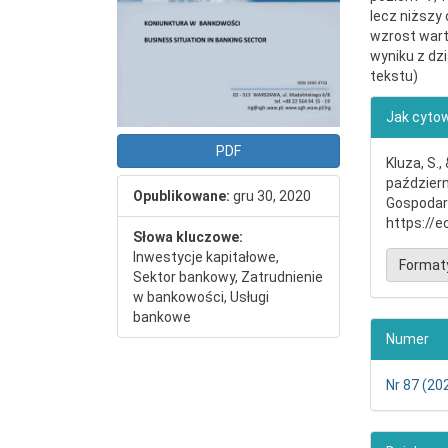
lecz niższy
wzrost wart
wyniku z dz
tekstu)
##plu
Jak cyto
PDF
Kluza, S.,
październ
Opublikowane:
gru 30, 2020
Gospodar
https://
Słowa kluczowe:
Inwestycje kapitałowe,
Format
Sektor bankowy, Zatrudnienie
w bankowości, Usługi
bankowe
Numer
Nr 87 (20