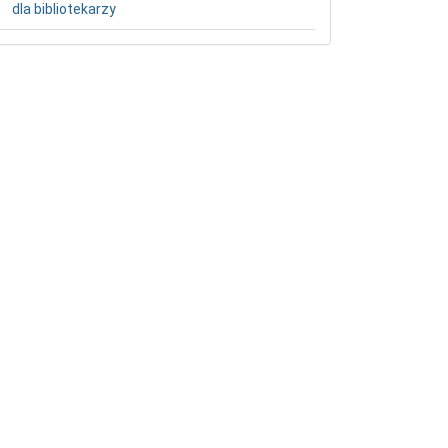
dla bibliotekarzy
etails##