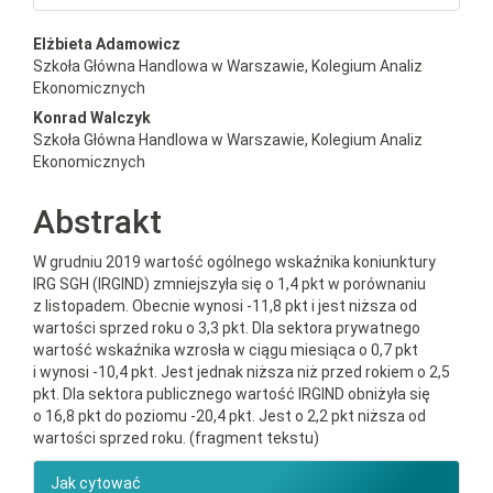
##plugins.themes.bootstrap3.a
Elżbieta Adamowicz
Szkoła Główna Handlowa w Warszawie, Kolegium Analiz
Ekonomicznych
Konrad Walczyk
Szkoła Główna Handlowa w Warszawie, Kolegium Analiz
Ekonomicznych
Abstrakt
W grudniu 2019 wartość ogólnego wskaźnika koniunktury
IRG SGH (IRGIND) zmniejszyła się o 1,4 pkt w porównaniu
z listopadem. Obecnie wynosi -11,8 pkt i jest niższa od
wartości sprzed roku o 3,3 pkt. Dla sektora prywatnego
wartość wskaźnika wzrosła w ciągu miesiąca o 0,7 pkt
i wynosi -10,4 pkt. Jest jednak niższa niż przed rokiem o 2,5
pkt. Dla sektora publicznego wartość IRGIND obniżyła się
o 16,8 pkt do poziomu -20,4 pkt. Jest o 2,2 pkt niższa od
wartości sprzed roku. (fragment tekstu)
##plugins.themes.bootstrap3.ar
Jak cytować