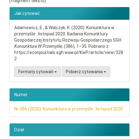
(fragment tekstu)
##plugins.themes.bootstrap3.ar
Jak cytować
Adamowicz, E., & Walczyk, K. (2020). Koniunktura w
przemyśle : listopad 2020: Badania Koniunktury
Gospodarczej Instytutu Rozwoju Gospodarczego SGH.
Koniunktura W Przemyśle
, (386), 1–35. Pobrano z
https://econjournals.sgh.waw.pl/KwP/article/view/328
2
Formaty cytowań
Pobierz cytowania
Numer
Nr 386 (2020): Koniunktura w przemyśle : listopad 2020
Dział