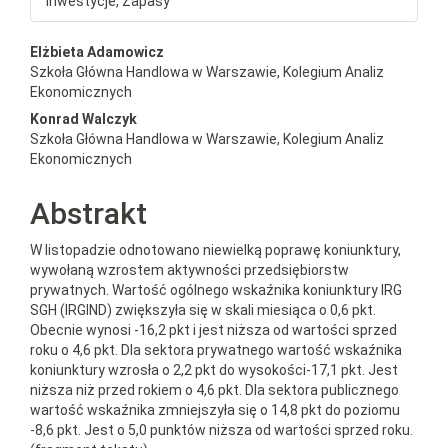
Inwestycje, Zapasy
##plugins.themes.bootstrap3.a
Elżbieta Adamowicz
Szkoła Główna Handlowa w Warszawie, Kolegium Analiz
Ekonomicznych
Konrad Walczyk
Szkoła Główna Handlowa w Warszawie, Kolegium Analiz
Ekonomicznych
Abstrakt
W listopadzie odnotowano niewielką poprawę koniunktury,
wywołaną wzrostem aktywności przedsiębiorstw
prywatnych. Wartość ogólnego wskaźnika koniunktury IRG
SGH (IRGIND) zwiększyła się w skali miesiąca o 0,6 pkt.
Obecnie wynosi -16,2 pkt i jest niższa od wartości sprzed
roku o 4,6 pkt. Dla sektora prywatnego wartość wskaźnika
koniunktury wzrosła o 2,2 pkt do wysokości-17,1 pkt. Jest
niższa niż przed rokiem o 4,6 pkt. Dla sektora publicznego
wartość wskaźnika zmniejszyła się o 14,8 pkt do poziomu
-8,6 pkt. Jest o 5,0 punktów niższa od wartości sprzed roku.