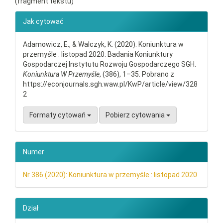
(fragment tekstu)
##plugins.themes.bootstrap3.ar
Jak cytować
Adamowicz, E., & Walczyk, K. (2020). Koniunktura w
przemyśle : listopad 2020: Badania Koniunktury
Gospodarczej Instytutu Rozwoju Gospodarczego SGH.
Koniunktura W Przemyśle
, (386), 1–35. Pobrano z
https://econjournals.sgh.waw.pl/KwP/article/view/328
2
Formaty cytowań
Pobierz cytowania
Numer
Nr 386 (2020): Koniunktura w przemyśle : listopad 2020
Dział