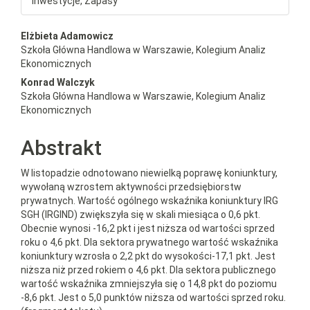
Inwestycje, Zapasy
##plugins.themes.bootstrap3.a
Elżbieta Adamowicz
Szkoła Główna Handlowa w Warszawie, Kolegium Analiz
Ekonomicznych
Konrad Walczyk
Szkoła Główna Handlowa w Warszawie, Kolegium Analiz
Ekonomicznych
Abstrakt
W listopadzie odnotowano niewielką poprawę koniunktury,
wywołaną wzrostem aktywności przedsiębiorstw
prywatnych. Wartość ogólnego wskaźnika koniunktury IRG
SGH (IRGIND) zwiększyła się w skali miesiąca o 0,6 pkt.
Obecnie wynosi -16,2 pkt i jest niższa od wartości sprzed
roku o 4,6 pkt. Dla sektora prywatnego wartość wskaźnika
koniunktury wzrosła o 2,2 pkt do wysokości-17,1 pkt. Jest
niższa niż przed rokiem o 4,6 pkt. Dla sektora publicznego
wartość wskaźnika zmniejszyła się o 14,8 pkt do poziomu
-8,6 pkt. Jest o 5,0 punktów niższa od wartości sprzed roku.