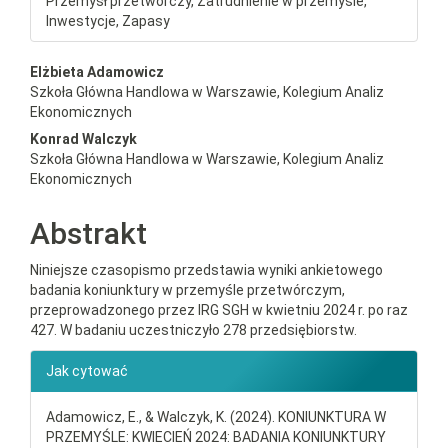
Przemysł przetwórczy, Zatrudnienie w przemyśle,
Inwestycje, Zapasy
##plugins.themes.bootstrap3.a
Elżbieta Adamowicz
Szkoła Główna Handlowa w Warszawie, Kolegium Analiz
Ekonomicznych
Konrad Walczyk
Szkoła Główna Handlowa w Warszawie, Kolegium Analiz
Ekonomicznych
Abstrakt
Niniejsze czasopismo przedstawia wyniki ankietowego
badania koniunktury w przemyśle przetwórczym,
przeprowadzonego przez IRG SGH w kwietniu 2024 r. po raz
427. W badaniu uczestniczyło 278 przedsiębiorstw.
##plugins.themes.bootstrap3.ar
Jak cytować
Adamowicz, E., & Walczyk, K. (2024). KONIUNKTURA W
PRZEMYŚLE: KWIECIEŃ 2024: BADANIA KONIUNKTURY