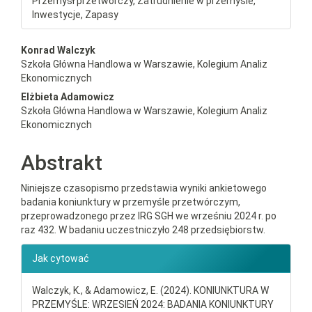
Przemysł przetwórczy, Zatrudnienie w przemyśle,
Inwestycje, Zapasy
##plugins.themes.bootstrap3.a
Konrad Walczyk
Szkoła Główna Handlowa w Warszawie, Kolegium Analiz
Ekonomicznych
Elżbieta Adamowicz
Szkoła Główna Handlowa w Warszawie, Kolegium Analiz
Ekonomicznych
Abstrakt
Niniejsze czasopismo przedstawia wyniki ankietowego
badania koniunktury w przemyśle przetwórczym,
przeprowadzonego przez IRG SGH we wrześniu 2024 r. po
raz 432. W badaniu uczestniczyło 248 przedsiębiorstw.
##plugins.themes.bootstrap3.ar
Jak cytować
Walczyk, K., & Adamowicz, E. (2024). KONIUNKTURA W
PRZEMYŚLE: WRZESIEŃ 2024: BADANIA KONIUNKTURY