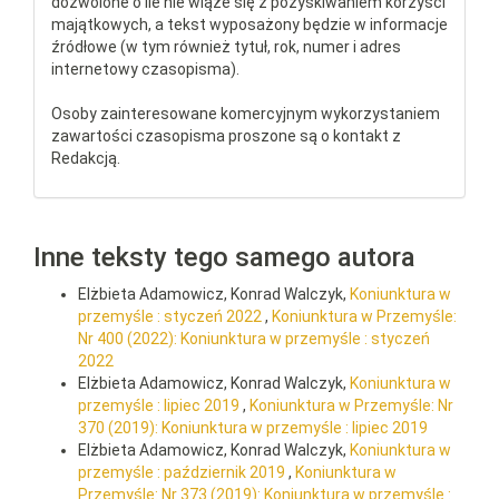
dozwolone o ile nie wiąże się z pozyskiwaniem korzyści
majątkowych, a tekst wyposażony będzie w informacje
źródłowe (w tym również tytuł, rok, numer i adres
internetowy czasopisma).
Osoby zainteresowane komercyjnym wykorzystaniem
zawartości czasopisma proszone są o kontakt z
Redakcją.
Inne teksty tego samego autora
Elżbieta Adamowicz, Konrad Walczyk,
Koniunktura w
przemyśle : styczeń 2022
,
Koniunktura w Przemyśle:
Nr 400 (2022): Koniunktura w przemyśle : styczeń
2022
Elżbieta Adamowicz, Konrad Walczyk,
Koniunktura w
przemyśle : lipiec 2019
,
Koniunktura w Przemyśle: Nr
370 (2019): Koniunktura w przemyśle : lipiec 2019
Elżbieta Adamowicz, Konrad Walczyk,
Koniunktura w
przemyśle : październik 2019
,
Koniunktura w
Przemyśle: Nr 373 (2019): Koniunktura w przemyśle :