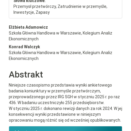
Słowa kluczowe:
Przemysł przetwórczy, Zatrudnienie w przemyśle,
Inwestycje, Zapasy
##plugins.themes.bootstrap3.a
Elżbieta Adamowicz
Szkoła Główna Handlowa w Warszawie, Kolegium Analiz
Ekonomicznych
Konrad Walczyk
Szkoła Główna Handlowa w Warszawie, Kolegium Analiz
Ekonomicznych
Abstrakt
Niniejsze czasopismo przedstawia wyniki ankietowego
badania koniunktury w przemyśle przetwórczym,
przeprowadzonego przez IRG SGH w styczniu 2025 r. po raz
436. W badaniu uczestniczyło 255 przedsiębiorstw.
W styczniu 2025 r. dokonano rewizji danych za rok 2024. W jej
konsekwencji wyniki przedstawione w niniejszym
opracowaniu mogą różnić się od wcześniej opublikowanych.
##plugins.themes.bootstrap3.ar