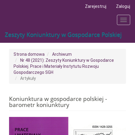
##plugins.themes.bootstrap3.accessible_menu.main_navigat
Zarejestruj
Zaloguj
##plugins.themes.bootstrap3.accessible_menu.main_conten
##plugins.themes.bootstrap3.accessible_menu.sidebar##
Toggl
navig
Zeszyty Koniunktury w Gospodarce Polskiej
Strona domowa
Archiwum
Nr 48 (2021): Zeszyty Koniunktury w Gospodarce
Polskiej. Prace i Materiały Instytutu Rozwoju
Gospodarczego SGH
Artykuły
Koniunktura w gospodarce polskiej -
barometr koniunktury
##plugins.themes.bootstrap3.a