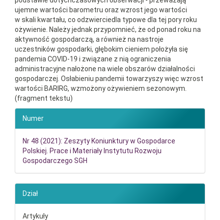
podstawie dotychczasowych obserwacji - przeważają
ujemne wartości barometru oraz wzrost jego wartości
w skali kwartału, co odzwierciedla typowe dla tej pory roku
ożywienie. Należy jednak przypomnieć, że od ponad roku na
aktywność gospodarczą, a również na nastroje
uczestników gospodarki, głębokim cieniem położyła się
pandemia COVID-19 i związane z nią ograniczenia
administracyjne nałożone na wiele obszarów działalności
gospodarczej. Osłabieniu pandemii towarzyszy więc wzrost
wartości BARIRG, wzmożony ożywieniem sezonowym.
(fragment tekstu)
##plugins.themes.bootstrap3.ar
Numer
Nr 48 (2021): Zeszyty Koniunktury w Gospodarce
Polskiej. Prace i Materiały Instytutu Rozwoju
Gospodarczego SGH
Dział
Artykuły