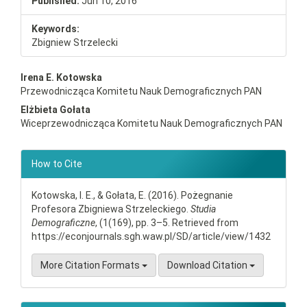
Published:
Jun 10, 2016
Keywords:
Zbigniew Strzelecki
Main
Irena E. Kotowska
Przewodnicząca Komitetu Nauk Demograficznych PAN
Article
Elżbieta Gołata
Content
Wiceprzewodnicząca Komitetu Nauk Demograficznych PAN
Article
How to Cite
Details
Kotowska, I. E., & Gołata, E. (2016). Pożegnanie
Profesora Zbigniewa Strzeleckiego.
Studia
Demograficzne
, (1(169), pp. 3–5. Retrieved from
https://econjournals.sgh.waw.pl/SD/article/view/1432
More Citation Formats
Download Citation