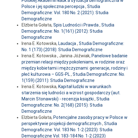
Polskiej Akademii Nauk a sytuacja demograficzna w
Polsce i jej społeczna percepcja
,
Studia
Demograficzne: Vol. 180 No. 2 (2021): Studia
Demograficzne
Elżbieta Gołata,
Spis Ludności i Prawda
,
Studia
Demograficzne: No. 1(161) (2012): Studia
Demograficzne
Irena E. Kotowska,
Laudacja
,
Studia Demograficzne:
No. 1 (173) (2018): Studia Demograficzne
Irena E. Kotowska , Janina Jóźwiak,
Panelowe badanie
przemian relacji między pokoleniami, w rodzinie oraz
między kobietami i mężczyznami: generacje, rodziny i
płeć kulturowa – GGS-PL
,
Studia Demograficzne: No.
1(159) (2011): Studia Demograficzne
Irena E. Kotowska,
Kapitał ludzki w warunkach
starzenia się ludności a wzrost gospodarczy (aut.
Marcin Stonawski) - recenzja książki
,
Studia
Demograficzne: No. 2(168) (2015): Studia
Demograficzne
Elżbieta Gołata,
Potencjalne zasoby pracy w Polsce w
perspektywie projekcji demograficznych
,
Studia
Demograficzne: Vol. 183 No. 1-2 (2023): Studia
Demograficzne Vol. 183-184 No. 1-2 (2023)