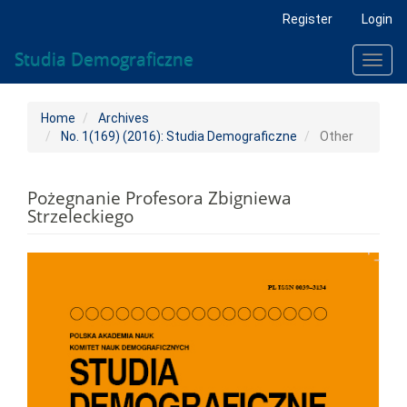
Main
Register
Login
Navigation
Main
Studia Demograficzne
Toggl
Content
navig
Sidebar
Home
Archives
No. 1(169) (2016): Studia Demograficzne
Other
Pożegnanie Profesora Zbigniewa
Strzeleckiego
Article
Sidebar