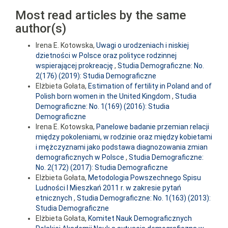
Most read articles by the same
author(s)
Irena E. Kotowska,
Uwagi o urodzeniach i niskiej
dzietności w Polsce oraz polityce rodzinnej
wspierającej prokreację
,
Studia Demograficzne: No.
2(176) (2019): Studia Demograficzne
Elżbieta Gołata,
Estimation of fertility in Poland and of
Polish born women in the United Kingdom
,
Studia
Demograficzne: No. 1(169) (2016): Studia
Demograficzne
Irena E. Kotowska,
Panelowe badanie przemian relacji
między pokoleniami, w rodzinie oraz między kobietami
i mężczyznami jako podstawa diagnozowania zmian
demograficznych w Polsce
,
Studia Demograficzne:
No. 2(172) (2017): Studia Demograficzne
Elżbieta Gołata,
Metodologia Powszechnego Spisu
Ludności I Mieszkań 2011 r. w zakresie pytań
etnicznych
,
Studia Demograficzne: No. 1(163) (2013):
Studia Demograficzne
Elżbieta Gołata,
Komitet Nauk Demograficznych