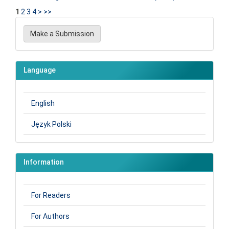
1
2
3
4
>
>>
Make
Make a Submission
a
Submission
Language
English
Język Polski
Information
For Readers
For Authors