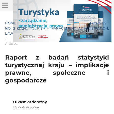
HOME
/
ARCHIVES
/
NO. 2 (2024): TOURISM - MANAGEMENT, ADMINISTRATION,
LAW
/
Articles
Raport z badań statystyki
turystycznej kraju – implikacje
prawne, społeczne i
gospodarcze
Łukasz Zadorożny
US w Rzeszowie