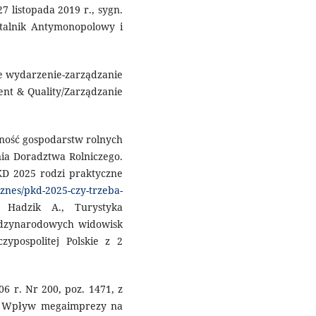
 listopada 2019 r., sygn.
rtalnik Antymonopolowy i
ne wydarzenie-zarządzanie
ent & Quality/Zarządzanie
lność gospodarstw rolnych
nia Doradztwa Rolniczego.
KD 2025 rodzi praktyczne
znes/pkd-2025-czy-trzeba-
l; Hadzik A., Turystyka
ędzynarodowych widowisk
zypospolitej Polskie z 2
06 r. Nr 200, poz. 1471, z
4, Wpływ megaimprezy na