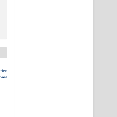
tive
ional