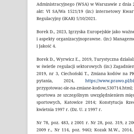
Administracyjnego (WSA) w Warszawie z dnia 27
akt: VI SA/Wa 1521/19 (in:) internetowy Kwa
Regulacyjny (iKAR) 5/10/2021.
Borek D., 2023, Igrzyska Europejskie jako waż
i aspekty organizacyjnoprawne. (in:) Managem
i Jakość 4.
Borek D., Wyrwicz E., 2019, Turystyczna działa
w świetle regulacji sektorowych (in:) Zagadnie
2019, nr 3, Ciechoński T., Zmiana kodów na P
pytania, 2024,
https://www.prawo.pl/bi
przygotowac-sie-na-zmiane-kodow,530714.htm
sportowa ze szczególnym uwzględnieniem mi
sportowych, Katowice 2014; Konstytucja Rzec
kwietnia 1997 r. (Dz. U. z 1997 r.
Nr 78, poz. 483, z 2001 r. Nr 28, poz. 319, z 20
2009 r., Nr 114, poz. 946); Kozak M.W., 201