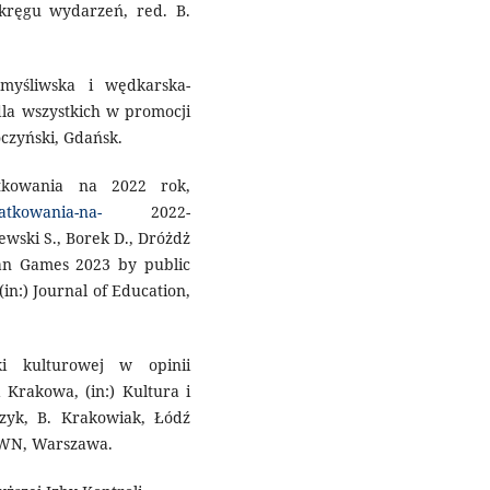
w kręgu wydarzeń, red. B.
 myśliwska i wędkarska-
 dla wszystkich w promocji
oczyński, Gdańsk.
tkowania na 2022 rok,
atkowania-na-
2022-
ewski S., Borek D., Dróżdż
n Games 2023 by public
(in:) Journal of Education,
i kulturowej w opinii
Krakowa, (in:) Kultura i
zyk, B. Krakowiak, Łódź
 PWN, Warszawa.