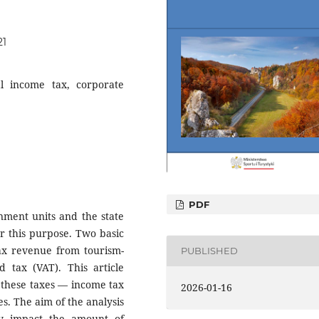
21
nal income tax, corporate
PDF
nment units and the state
r this purpose. Two basic
tax revenue from tourism-
PUBLISHED
d tax (VAT). This article
of these taxes — income tax
2026-01-16
es. The aim of the analysis
ntly impact the amount of