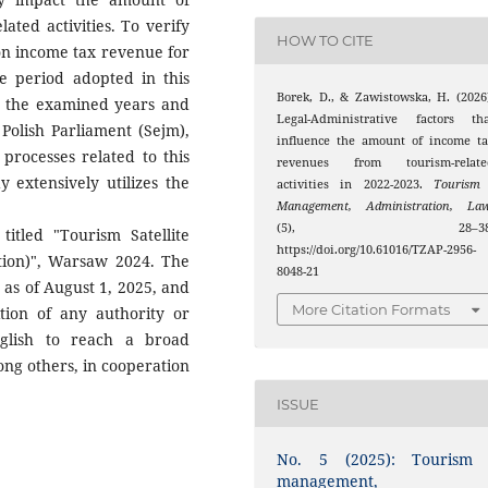
ted activities. To verify
HOW TO CITE
 on income tax revenue for
 period adopted in this
Borek, D., & Zawistowska, H. (2026
or the examined years and
Legal-Administrative factors tha
Polish Parliament (Sejm),
influence the amount of income t
 processes related to this
revenues from tourism-relate
y extensively utilizes the
activities in 2022-2023.
Tourism 
Management, Administration, La
(5), 28–38
itled "Tourism Satellite
https://doi.org/10.61016/TZAP-2956-
tion)", Warsaw 2024. The
8048-21
t as of August 1, 2025, and
More Citation Formats
ition of any authority or
nglish to reach a broad
ong others, in cooperation
ISSUE
No. 5 (2025): Tourism 
management,