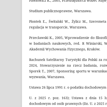
Pawłowicz K., 2005, Przedsiębiorca wobec Najwy
Studium publicznoprawne, Warszawa.
Piontek E., Świtalski W., Żylicz M., Szeremet
regulacja w transporcie, Warszawa.
Przecławski K., 2005, Wprowadzenie do filozofii
w badaniach naukowych, red. R Winiarski, W
Akademii Wychowania Fizycznego, Kraków.
Rachunek Satelitarny Turystyki dla Polski za ro
2024, Stowarzyszenie na rzecz badania, rozw
Sporek T., 2007, Sponsoring sportu w warunkach
wyzwania, Warszawa.
Ustawa 26 lipca 1991 r. o podatku dochodowym 
U. z 2025 r. poz. 163); Ustawa z dnia 15 l
dochodowym od osób prawnych (Dz. U. z 2025 r.