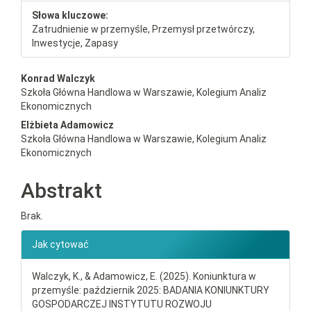
Słowa kluczowe:
Zatrudnienie w przemyśle, Przemysł przetwórczy,
Inwestycje, Zapasy
##plugins.themes.bootstrap3.a
Konrad Walczyk
Szkoła Główna Handlowa w Warszawie, Kolegium Analiz
Ekonomicznych
Elżbieta Adamowicz
Szkoła Główna Handlowa w Warszawie, Kolegium Analiz
Ekonomicznych
Abstrakt
Brak.
##plugins.themes.bootstrap3.ar
Jak cytować
Walczyk, K., & Adamowicz, E. (2025). Koniunktura w
przemyśle: październik 2025: BADANIA KONIUNKTURY
GOSPODARCZEJ INSTYTUTU ROZWOJU