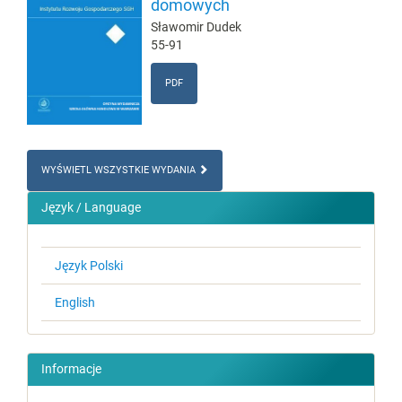
domowych
Sławomir Dudek
55-91
PDF
WYŚWIETL WSZYSTKIE WYDANIA
Język / Language
Język Polski
English
Informacje