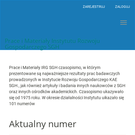
##plugins.themes.bootstrap3.accessible_menu.main_navigation
ZAREJESTRUJ
ZALOGUJ
##plugins.themes.bootstrap3.accessible_menu.main_content##
##plugins.themes.bootstrap3.accessible_menu.sidebar##
Toggl
navig
Prace i Materiały Instytutu Rozwoju
Gospodarczego SGH
Prace i Materiały IRG SGH czasopismo, w którym
prezentowane są najważniejsze rezultaty prac badawczych
prowadzonych w Instytucie Rozwoju Gospodarczego KAE
SGH., jak również artykuły i badania innych naukowców z SGH
oraz innych ośrodków akademickich. Czasopismo ukazywało
się od 1975 roku. W okresie działalności Instytutu uikazało się
101 numerów
Aktualny numer