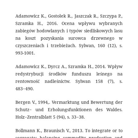
Adamowicz K., Gostołek R., Jaszczak R., Szczypa P.,
Szramka H., 2016. Ocena wpływu wybranych
zabiegów hodowlanych i typów siedliskowych lasu
na koszt pozyskania surowca drzewnego w
czyszczeniach i trzebieżach. Sylwan, 160 (12), s.
993-1001.
Adamowicz K., Dyrcz A., Szramka H., 2014. Wpływ
redystrybucji środków funduszu leśnego na
rentowność nadleśnictw. Sylwan 158 (7), s.
483−490.
Bergen V., 1994,. Vermarktung und Bewertung der
Schutz− und Erholungsfunktionen des Waldes.
Holz−Zentralblatt 5 (94), s. 33−38.
Bollmann K., Braunisch V., 2013. To integrate or to
segregate: balancing commodity production and