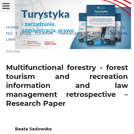
HOME
/
ARCHIVES
/
NO. 1 (2023): TOURISM - MANAGEMENT, ADMINISTRATION,
LAW
/
Articles
Multifunctional forestry - forest
tourism and recreation
information and law
management retrospective –
Research Paper
Beata Sadowska