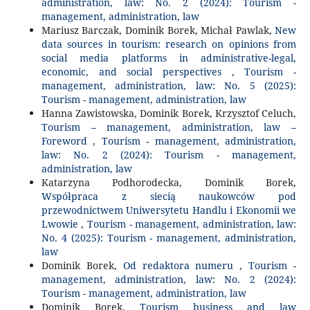
administration, law: No. 2 (2024): Tourism -
management, administration, law
Mariusz Barczak, Dominik Borek, Michał Pawlak,
New
data sources in tourism: research on opinions from
social media platforms in administrative-legal,
economic, and social perspectives
,
Tourism -
management, administration, law: No. 5 (2025):
Tourism - management, administration, law
Hanna Zawistowska, Dominik Borek, Krzysztof Celuch,
Tourism – management, administration, law –
Foreword
,
Tourism - management, administration,
law: No. 2 (2024): Tourism - management,
administration, law
Katarzyna Podhorodecka, Dominik Borek,
Współpraca z siecią naukowców pod
przewodnictwem Uniwersytetu Handlu i Ekonomii we
Lwowie
,
Tourism - management, administration, law:
No. 4 (2025): Tourism - management, administration,
law
Dominik Borek,
Od redaktora numeru
,
Tourism -
management, administration, law: No. 2 (2024):
Tourism - management, administration, law
Dominik Borek,
Tourism business and law