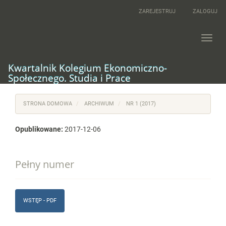
Main
ZAREJESTRUJ
ZALOGUJ
Navigation
Main
Content
Toggl
Sidebar
navig
Kwartalnik Kolegium Ekonomiczno-
Społecznego. Studia i Prace
STRONA DOMOWA
ARCHIWUM
NR 1 (2017)
Opublikowane:
2017-12-06
Pełny numer
WSTĘP - PDF