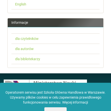
English
Informacje
dla czytelników
dla autorów
dla bibliotekarzy
Operatorem serwisu jest Szkoła Główna Handlowa w Warszawie.
Używamy plików cookies w celu zapewnienia prawidłowego
Czasopismo zostało wdrożone na platformę OJS
dzięki wsparciu MNiSW w ramach grantu DUN,
funkcjonowania serwisu.
Więcej informacji
decyzja nr Nr 554/P-DUN/2018 z dnia 12.06.2018 r.