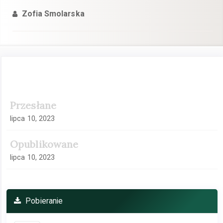
Zofia Smolarska
Pasek
Przesłane
boczny
artykułu
lipca 10, 2023
Opublikowane
lipca 10, 2023
Pobieranie