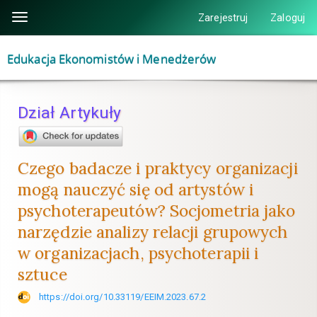
Szybki
Zarejestruj
Zaloguj
Toggle
skok
navigation
do
Edukacja Ekonomistów i Menedżerów
zawartości
strony
Nawigacja
Dział Artykuły
główna
Główna
treść
Czego badacze i praktycy organizacji
Pasek
mogą nauczyć się od artystów i
boczny
psychoterapeutów? Socjometria jako
narzędzie analizy relacji grupowych
w organizacjach, psychoterapii i
sztuce
https://doi.org/10.33119/EEIM.2023.67.2