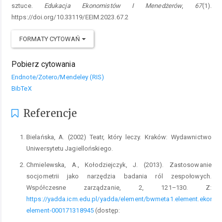
sztuce.
Edukacja Ekonomistów I Menedżerów
,
67
(1).
https://doi.org/10.33119/EEIM.2023.67.2
FORMATY CYTOWAŃ
Pobierz cytowania
Endnote/Zotero/Mendeley (RIS)
BibTeX
Referencje
Bielańska, A. (2002) Teatr, który leczy. Kraków: Wydawnictwo
Uniwersytetu Jagiellońskiego.
Chmielewska, A., Kołodziejczyk, J. (2013). Zastosowanie
socjometrii jako narzędzia badania ról zespołowych.
Współczesne zarządzanie, 2, 121–130. Z:
https://yadda.icm.edu.pl/yadda/element/bwmeta1.element.ekon-
element-000171318945
(dostęp: