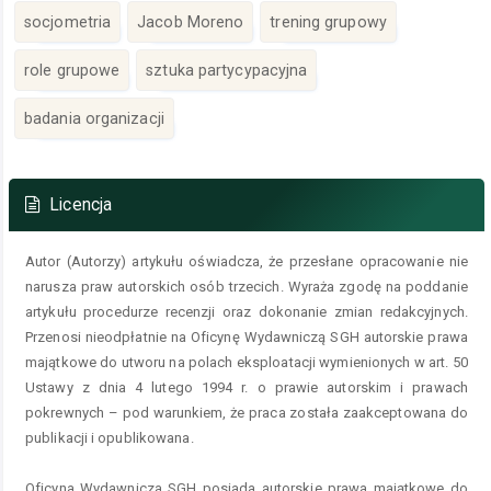
socjometria
Jacob Moreno
trening grupowy
role grupowe
sztuka partycypacyjna
badania organizacji
Szczegóły
artykułu
Licencja
Autor (Autorzy) artykułu oświadcza, że przesłane opracowanie nie
narusza praw autorskich osób trzecich. Wyraża zgodę na poddanie
artykułu procedurze recenzji oraz dokonanie zmian redakcyjnych.
Przenosi nieodpłatnie na Oficynę Wydawniczą SGH autorskie prawa
majątkowe do utworu na polach eksploatacji wymienionych w art. 50
Ustawy z dnia 4 lutego 1994 r. o prawie autorskim i prawach
pokrewnych – pod warunkiem, że praca została zaakceptowana do
publikacji i opublikowana.
Oficyna Wydawnicza SGH posiada autorskie prawa majątkowe do