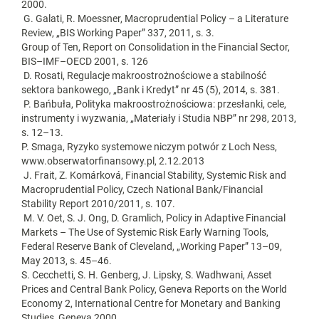
2000.
G. Galati, R. Moessner, Macroprudential Policy – a Literature
Review, „BIS Working Paper” 337, 2011, s. 3.
Group of Ten, Report on Consolidation in the Financial Sector,
BIS–IMF–OECD 2001, s. 126
D. Rosati, Regulacje makroostrożnościowe a stabilność
sektora bankowego, „Bank i Kredyt” nr 45 (5), 2014, s. 381.
P. Bańbuła, Polityka makroostrożnościowa: przesłanki, cele,
instrumenty i wyzwania, „Materiały i Studia NBP” nr 298, 2013,
s. 12–13.
P. Smaga, Ryzyko systemowe niczym potwór z Loch Ness,
www.obserwatorfinansowy.pl, 2.12.2013
J. Frait, Z. Komárková, Financial Stability, Systemic Risk and
Macroprudential Policy, Czech National Bank/Financial
Stability Report 2010/2011, s. 107.
M. V. Oet, S. J. Ong, D. Gramlich, Policy in Adaptive Financial
Markets – The Use of Systemic Risk Early Warning Tools,
Federal Reserve Bank of Cleveland, „Working Paper” 13–09,
May 2013, s. 45–46.
S. Cecchetti, S. H. Genberg, J. Lipsky, S. Wadhwani, Asset
Prices and Central Bank Policy, Geneva Reports on the World
Economy 2, International Centre for Monetary and Banking
Studies, Geneva 2000.