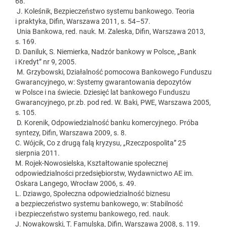
68.
J. Koleśnik, Bezpieczeństwo systemu bankowego. Teoria
i praktyka, Difin, Warszawa 2011, s. 54–57.
Unia Bankowa, red. nauk. M. Zaleska, Difin, Warszawa 2013,
s. 169.
D. Daniluk, S. Niemierka, Nadzór bankowy w Polsce, „Bank
i Kredyt” nr 9, 2005.
M. Grzybowski, Działalność pomocowa Bankowego Funduszu
Gwarancyjnego, w: Systemy gwarantowania depozytów
w Polsce i na świecie. Dziesięć lat bankowego Funduszu
Gwarancyjnego, pr.zb. pod red. W. Baki, PWE, Warszawa 2005,
s. 105.
D. Korenik, Odpowiedzialność banku komercyjnego. Próba
syntezy, Difin, Warszawa 2009, s. 8.
C. Wójcik, Co z drugą falą kryzysu, „Rzeczpospolita” 25
sierpnia 2011.
M. Rojek-Nowosielska, Kształtowanie społecznej
odpowiedzialności przedsiębiorstw, Wydawnictwo AE im.
Oskara Langego, Wrocław 2006, s. 49.
L. Dziawgo, Społeczna odpowiedzialność biznesu
a bezpieczeństwo systemu bankowego, w: Stabilność
i bezpieczeństwo systemu bankowego, red. nauk.
J. Nowakowski, T. Famulska, Difin, Warszawa 2008, s. 119.