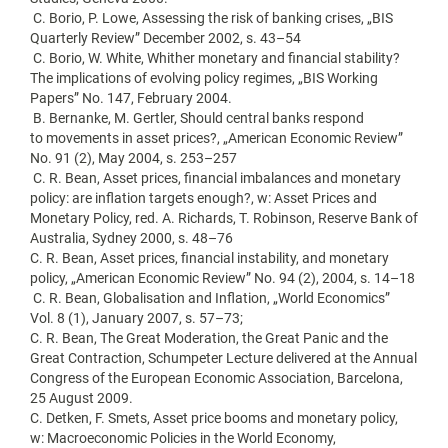
C. Borio, P. Lowe, Assessing the risk of banking crises, „BIS
Quarterly Review” December 2002, s. 43–54
C. Borio, W. White, Whither monetary and financial stability?
The implications of evolving policy regimes, „BIS Working
Papers” No. 147, February 2004.
B. Bernanke, M. Gertler, Should central banks respond
to movements in asset prices?, „American Economic Review”
No. 91 (2), May 2004, s. 253–257
C. R. Bean, Asset prices, financial imbalances and monetary
policy: are inflation targets enough?, w: Asset Prices and
Monetary Policy, red. A. Richards, T. Robinson, Reserve Bank of
Australia, Sydney 2000, s. 48–76
C. R. Bean, Asset prices, financial instability, and monetary
policy, „American Economic Review” No. 94 (2), 2004, s. 14–18
C. R. Bean, Globalisation and Inflation, „World Economics”
Vol. 8 (1), January 2007, s. 57–73;
C. R. Bean, The Great Moderation, the Great Panic and the
Great Contraction, Schumpeter Lecture delivered at the Annual
Congress of the European Economic Association, Barcelona,
25 August 2009.
C. Detken, F. Smets, Asset price booms and monetary policy,
w: Macroeconomic Policies in the World Economy,