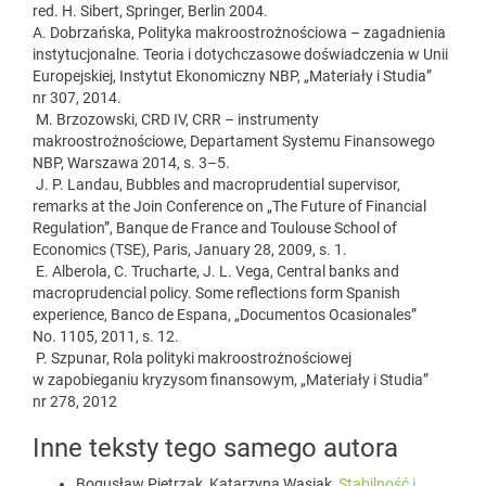
red. H. Sibert, Springer, Berlin 2004.
A. Dobrzańska, Polityka makroostrożnościowa – zagadnienia
instytucjonalne. Teoria i dotychczasowe doświadczenia w Unii
Europejskiej, Instytut Ekonomiczny NBP, „Materiały i Studia”
nr 307, 2014.
M. Brzozowski, CRD IV, CRR – instrumenty
makroostrożnościowe, Departament Systemu Finansowego
NBP, Warszawa 2014, s. 3–5.
J. P. Landau, Bubbles and macroprudential supervisor,
remarks at the Join Conference on „The Future of Financial
Regulation”, Banque de France and Toulouse School of
Economics (TSE), Paris, January 28, 2009, s. 1.
E. Alberola, C. Trucharte, J. L. Vega, Central banks and
macroprudencial policy. Some reflections form Spanish
experience, Banco de Espana, „Documentos Ocasionales”
No. 1105, 2011, s. 12.
P. Szpunar, Rola polityki makroostrożnościowej
w zapobieganiu kryzysom finansowym, „Materiały i Studia”
nr 278, 2012
Inne teksty tego samego autora
Bogusław Pietrzak, Katarzyna Wasiak,
Stabilność i