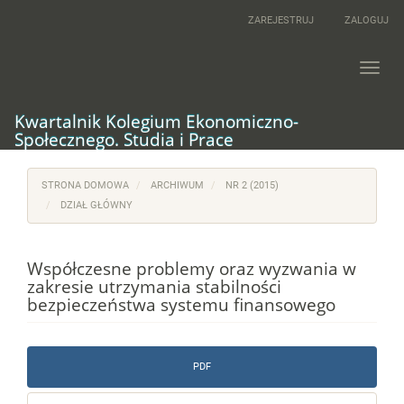
Main
ZAREJESTRUJ
ZALOGUJ
Navigation
Main
Content
Toggl
Sidebar
navig
Kwartalnik Kolegium Ekonomiczno-
Społecznego. Studia i Prace
STRONA DOMOWA
ARCHIWUM
NR 2 (2015)
DZIAŁ GŁÓWNY
Współczesne problemy oraz wyzwania w
zakresie utrzymania stabilności
bezpieczeństwa systemu finansowego
Article
PDF
Sidebar