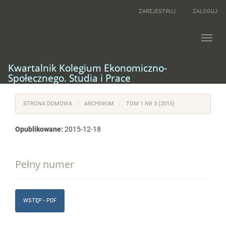
Main
ZAREJESTRUJ
ZALOGUJ
Navigation
Main
Content
Toggl
Sidebar
navig
Kwartalnik Kolegium Ekonomiczno-
Społecznego. Studia i Prace
STRONA DOMOWA
ARCHIWUM
TOM 1 NR 3 (2015)
Opublikowane:
2015-12-18
Pełny numer
WSTĘP - PDF