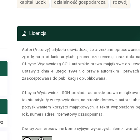
kapitał ludzki
działalność gospodarcza
rozwój
Szczegóły
Licencja
artykułu
Autor (Autorzy) artykułu oświadcza, że przesłane opracowanie 
zgodę na poddanie artykułu procedurze recenzji oraz dokonan
Oficynę Wydawniczą SGH autorskie prawa majątkowe do utworu
Ustawy z dnia 4 lutego 1994 r. o prawie autorskim i prawac
zaakceptowana do publikacji i opublikowana.
Oficyna Wydawnicza SGH posiada autorskie prawa majątkowe 
tekstu artykuły w repozytorium, na stronie domowej autora lub na
pozyskiwaniem korzyści majątkowych, a tekst wyposażony będ
rok, numer i adres internetowy czasopisma).
92
Osoby zainteresowane komercyjnym wykorzystaniem zawartości