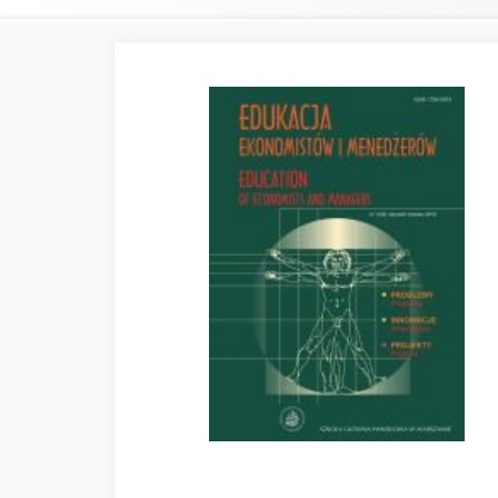
Pasek
boczny
artykułu