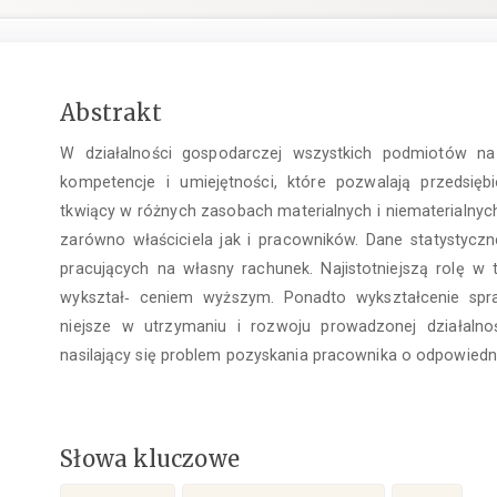
Treść
Abstrakt
głównego
W działalności gospodarczej wszystkich podmiotów n
artykułu
kompetencje i umiejętności, które pozwalają przedsię
tkwiący w różnych zasobach materialnych i niematerialnych.
zarówno właściciela jak i pracowników. Dane statystycz
pracujących na własny rachunek. Najistotniejszą rolę w
wykształ‑ ceniem wyższym. Ponadto wykształcenie spraw
niejsze w utrzymaniu i rozwoju prowadzonej działalnoś
nasilający się problem pozyskania pracownika o odpowiedni
Słowa kluczowe