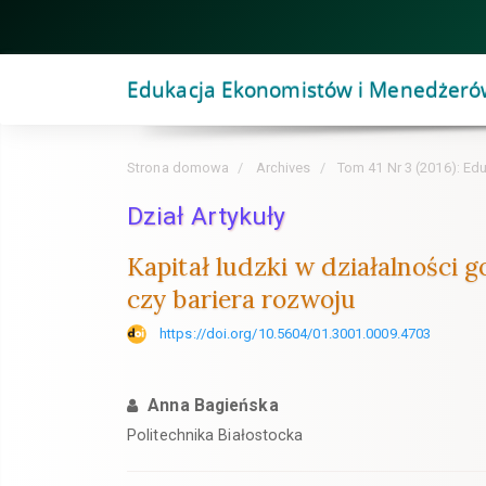
Szybki
skok
do
Edukacja Ekonomistów i Menedżeró
zawartości
strony
Nawigacja
Strona domowa
Archives
Tom 41 Nr 3 (2016): Ed
główna
Główna
Dział Artykuły
treść
Kapitał ludzki w działalności
Pasek
czy bariera rozwoju
boczny
https://doi.org/10.5604/01.3001.0009.4703
Anna Bagieńska
Politechnika Białostocka