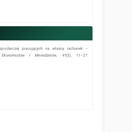
gospodarczej pracujących na własny rachunek –
 Ekonomistów I Menedżerów
,
41
(3), 11–27.