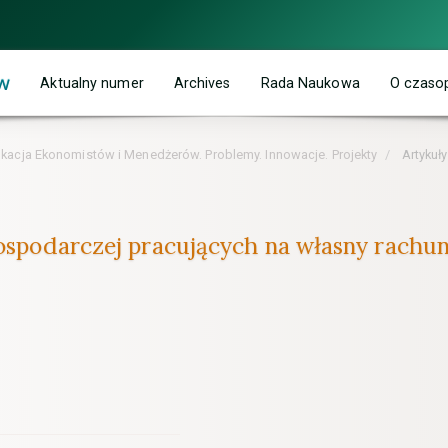
w
Aktualny numer
Archives
Rada Naukowa
O czaso
ukacja Ekonomistów i Menedżerów. Problemy. Innowacje. Projekty
Artykuły
 gospodarczej pracujących na własny rach