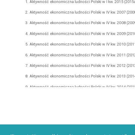
1. Aktywność ekonomiczna ludności Polski w I kw. 2015 (2015
2. Aktywność ekonomiczna ludności Polski w IV kw. 2007 (20
3. Aktywność ekonomiczna ludności Polski w IV kw. 2008 (20
4. Aktywność ekonomiczna ludności Polski w IV kw. 2009 (20
5. Aktywność ekonomiczna ludności Polski w IV kw. 2010 (20
6. Aktywność ekonomiczna ludności Polski w IV kw. 2011 (20
7. Aktywność ekonomiczna ludności Polski w IV kw. 2012 (20
8. Aktywność ekonomiczna ludności Polski w IV kw. 2013 (20
9. Aktywność ekonomiczna ludności Polski w IV kw. 2014 (20
10. Auksztol, J. (2015). Kapitał ludzki w Polsce w 2014 r. Gdań
11. Bagieńska, A. (2012). Kwalifikacje i kompetencje pra
Organizacja Przedsiębiorstwa, 7, 22–31.
12. Bagieńska, A. (2015). The Demand for Professional 
Outsourcing of Financial and Accounting Services in Polan