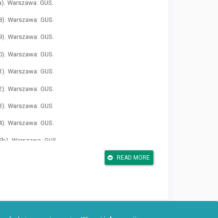
a). Warszawa: GUS.
08). Warszawa: GUS.
09). Warszawa: GUS.
10). Warszawa: GUS.
11). Warszawa: GUS.
12). Warszawa: GUS.
13). Warszawa: GUS
14). Warszawa: GUS.
15b). Warszawa: GUS.
sk: GUS.
READ MORE
cowników na współczesnym rynku pracy. Ekonomika i
Knowledge as a Key Factor of the Development of
d, referat na konfencję pt. Contemporary Issues in