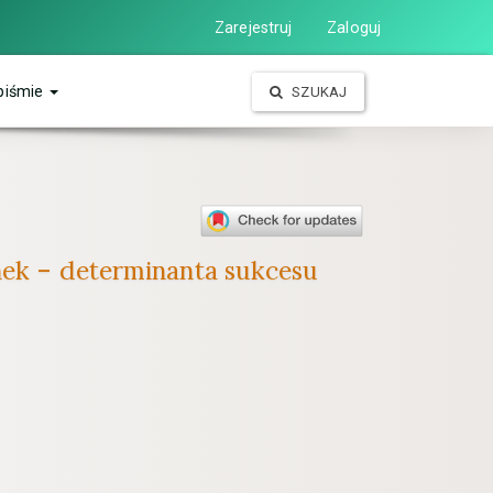
Zarejestruj
Zaloguj
piśmie
SZUKAJ
unek – determinanta sukcesu