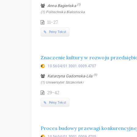
(1)
Anna Bagieńska
(1) Politechnika Białostocka
11-27
Pełny Tekst
Znaczenie kultury w rozwoju przedsięb
10.5604/01.3001.0009.4707
(1)
Katarzyna Gadomska‑Lila
(1) Uniwersytet Szczeciński
29-42
Pełny Tekst
Proces budowy przewagi konkurencyjnej
10.5604/01.3001.0009.4705