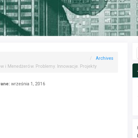
Archives
w i Menedżerów. Problemy. Innowacje. Projekty
wane:
września 1, 2016