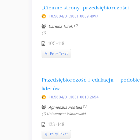
„Ciemne strony” przedsiębiorczości
10.5604/01.3001.0009.4997
(1)
Dariusz Turek
(1)
105-118
Pełny Tekst
Przedsiębiorczość i edukacja – podobi
liderów
10.5604/01.3001.0010.2654
(1)
Agnieszka Postuła
(1) Uniwersytet Warszawski
133-148
Pełny Tekst