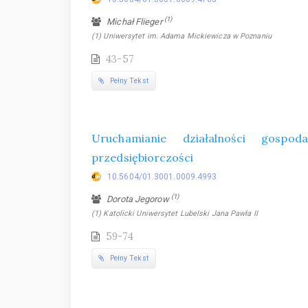
(1)
Michał Flieger
(1) Uniwersytet im. Adama Mickiewicza w Poznaniu
43-57
Pełny Tekst
Uruchamianie działalności gospo
przedsiębiorczości
10.5604/01.3001.0009.4993
(1)
Dorota Jegorow
(1) Katolicki Uniwersytet Lubelski Jana Pawła II
59-74
Pełny Tekst