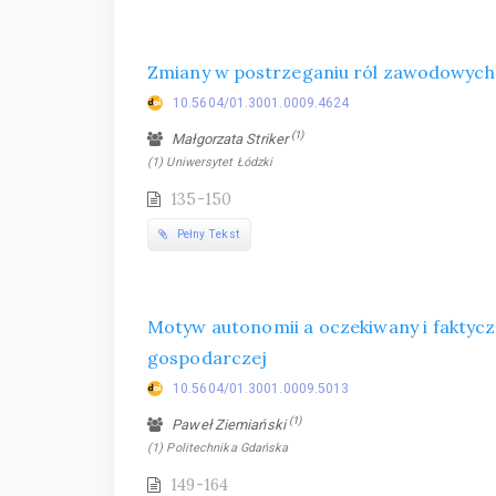
Zmiany w postrzeganiu ról zawodowych
10.5604/01.3001.0009.4624
(1)
Małgorzata Striker
(1) Uniwersytet Łódzki
135-150
Pełny Tekst
Motyw autonomii a oczekiwany i faktycz
gospodarczej
10.5604/01.3001.0009.5013
(1)
Paweł Ziemiański
(1) Politechnika Gdańska
149-164