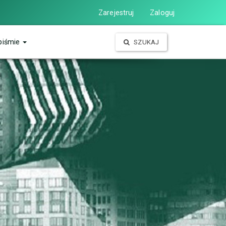
Zarejestruj
Zaloguj
piśmie
SZUKAJ
wym. Kierowany jest zarówno do pracowników i
czej. Profil naukowy czasopisma ma charakter
, psychologii, socjologii, filozofii. Jego celem
ilu tematycznego.