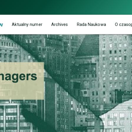
w
Aktualny numer
Archives
Rada Naukowa
O czaso
roblematyką zarządzania i szeroko rozumianym rozwojem zawodo
w, specjalistów HR, działających w obszarze praktyki gospodar
ezentowana jest z perspektywy wielu dyscyplin – nauk o zarządzaniu
 także prezentacja najnowszego dorobku naukowego w obszarze prof