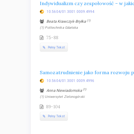
Indywidualizm czy zespołowość – w jaki
10.5604/01.3001.0009.4994
(1)
Beata Krawczyk‑Bryłka
(1) Politechnika Gdańska
75-88
Pełny Tekst
Samozatrudnienie jako forma rozwoju pr
10.5604/01.3001.0009.4996
(1)
Anna Niewiadomska
(1) Uniwersytet Zielonogórski
89-104
Pełny Tekst