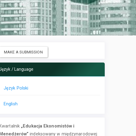
MAKE A SUBMISSION
Język / Language
Język Polski
English
Kwartalnik
„Edukacja Ekonomistów i
Menedżerów”
indeksowany w międzynarodowej