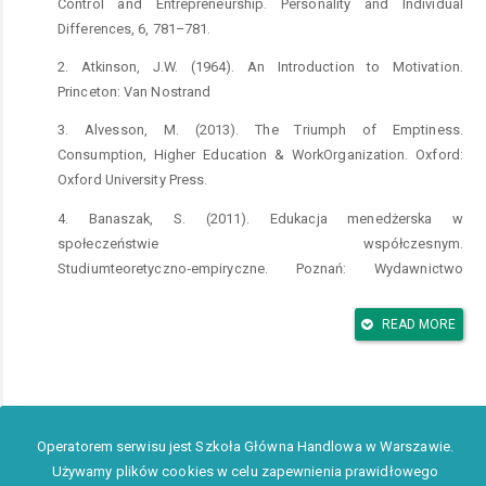
Control and Entrepreneurship. Personality and Individual
Differences, 6, 781–781.
2. Atkinson, J.W. (1964). An Introduction to Motivation.
Princeton: Van Nostrand
3. Alvesson, M. (2013). The Triumph of Emptiness.
Consumption, Higher Education & WorkOrganization. Oxford:
Oxford University Press.
4. Banaszak, S. (2011). Edukacja menedżerska w
społeczeństwie współczesnym.
Studiumteoretyczno‑empiryczne. Poznań: Wydawnictwo
Naukowe UAM.
READ MORE
5. Bandura, A. (1997). Self‑Efficacy. Harvard Mental Health
Letter, 13(9), 4–6.
6. Baron, R. (1998). Cognitive Mechanisms in Entrepreneurship:
Why and WhenEntrepreneurs Think Differently Than Other
People. Journal of Business Venturing,13, 275–294.
Operatorem serwisu jest Szkoła Główna Handlowa w Warszawie.
Używamy plików cookies w celu zapewnienia prawidłowego
7. Ben‑Yoseph, M., Gundry, L. (1998). The Future of Work.