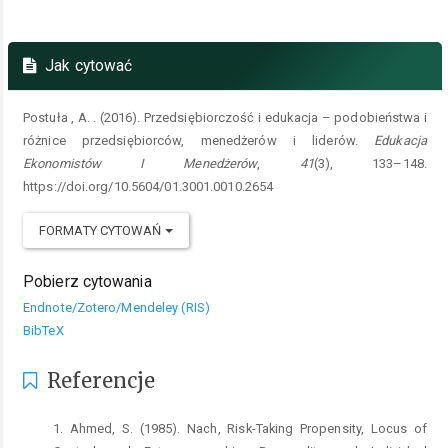
Jak cytować
Postuła , A. . (2016). Przedsiębiorczość i edukacja – podobieństwa i
różnice przedsiębiorców, menedżerów i liderów.
Edukacja
Ekonomistów I Menedżerów
,
41
(3), 133–148.
https://doi.org/10.5604/01.3001.0010.2654
FORMATY CYTOWAŃ
Pobierz cytowania
Endnote/Zotero/Mendeley (RIS)
BibTeX
Referencje
1. Ahmed, S. (1985). Nach, Risk-Taking Propensity, Locus of