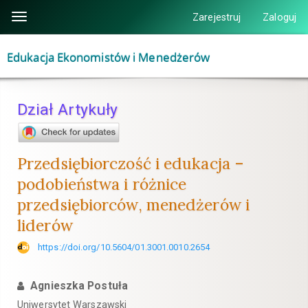
Szybki
Zarejestruj
Zaloguj
Toggle
skok
navigation
do
Edukacja Ekonomistów i Menedżerów
zawartości
strony
Nawigacja
Dział Artykuły
główna
Główna
treść
Przedsiębiorczość i edukacja –
Pasek
podobieństwa i różnice
boczny
przedsiębiorców, menedżerów i
liderów
https://doi.org/10.5604/01.3001.0010.2654
Agnieszka Postuła
Uniwersytet Warszawski