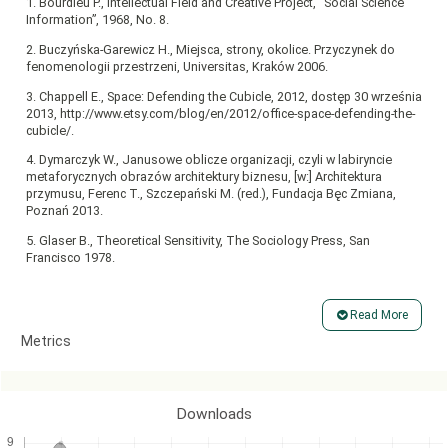
1. Bourdieu P., Intellectual Field and Creative Project, “Social Science
Information”, 1968, No. 8.
2. Buczyńska-Garewicz H., Miejsca, strony, okolice. Przyczynek do
fenomenologii przestrzeni, Universitas, Kraków 2006.
3. Chappell E., Space: Defending the Cubicle, 2012, dostęp 30 września
2013, http://www.etsy.com/blog/en/2012/office-space-defending-the-
cubicle/.
4. Dymarczyk W., Janusowe oblicze organizacji, czyli w labiryncie
metaforycznych obrazów architektury biznesu, [w:] Architektura
przymusu, Ferenc T., Szczepański M. (red.), Fundacja Bęc Zmiana,
Poznań 2013.
5. Glaser B., Theoretical Sensitivity, The Sociology Press, San
Francisco 1978.
6. Glaser B., Strauss A., Discovery of Grounded Theory: Strategies for
Qualitative Research, Aldine, Chicago 1967.
Read More
7. Goffman E., Relacje w przestrzeni publicznej, PWN, Warszawa
Article
Metrics
2011, s. 125-233.
Details
8. Goffman E., Rytuał interakcyjny, PWN, Warszawa 2006, s. 19-24.
9. Gorbaniuk O., Personifikacja marki. Perspektywa psychologiczna i
Downloads
marketingowa, Wydawnictwo KUL, Lublin 2011.