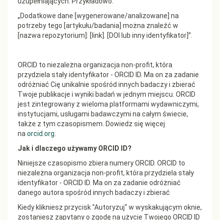
uzupełniających. Przykładowo:
„Dodatkowe dane [wygenerowane/analizowane] na
potrzeby tego [artykułu/badania] można znaleźć w
[nazwa repozytorium]: [link]. [DOI lub inny identyfikator]”.
ORCID to niezależna organizacja non-profit, która
przydziela stały identyfikator - ORCID ID. Ma on za zadanie
odróżniać Cię unikalnie spośród innych badaczy i zbierać
Twoje publikacje i wyniki badań w jednym miejscu. ORCID
jest zintegrowany z wieloma platformami wydawniczymi,
instytucjami, usługami badawczymi na całym świecie,
także z tym czasopismem. Dowiedz się więcej
na
orcid.org
.
Jak i dlaczego używamy ORCID ID?
Niniejsze czasopismo zbiera numery ORCID. ORCID to
niezależna organizacja non-profit, która przydziela stały
identyfikator - ORCID ID. Ma on za zadanie odróżniać
danego autora spośród innych badaczy i zbierać
Kiedy klikniesz przycisk "Autoryzuj" w wyskakującym oknie,
zostaniesz zapytany o zgodę na użycie Twojego ORCID ID