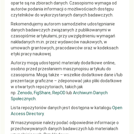
oparte są na zbiorach danych. Czasopismo wymaga od
autorów podania informacji o możliwościach dostępu
czytelników do wykorzystanych danych badawczych.
Rekomendujemy autorom samodzielne udostępnianie
danych badawczych związanych z publikowanymi w
czasopiśmie artykułami, przy uwzględnieniu wymagań
nakładanych m.in. przez wydawców naukowych, w
umowach grantowych, pracodawców oraz w kodeksach
etyki pracy naukowej.
Autorzy mogą udostępnić materiały dodatkowe online,
osobno przed przesłaniem maszynopisu artykułu do
czasopisma. Mogą także – wszelkie dodatkowe dane i/lub
prezentacje graficzne – zdeponować jako pliki dodatkowe
w otwartych repozytoriach, takich jak
np.
Zenodo
,
FigShare
,
RepOD
lub
Archiwum Danych
Społecznych
.
Lista repozytoriów danych jest dostępna w katalogu
Open
Access Directory
.
W maszynopisie należy podać odpowiednie informacje o
przechowywanych danych badawczych lub materiałach