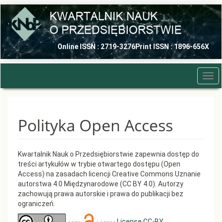
Quick
jump
to
page
content
Online ISSN : 2719-3276
Print ISSN : 1896-656X
Main
Navigation
Main
Tog
Content
navi
Sidebar
Polityka Open Access
Kwartalnik Nauk o Przedsiębiorstwie zapewnia dostęp do
treści artykułów w trybie otwartego dostępu (Open
Access) na zasadach licencji Creative Commons Uznanie
autorstwa 4.0 Międzynarodowe (CC BY 4.0). Autorzy
zachowują prawa autorskie i prawa do publikacji bez
ograniczeń.
License CC-BY