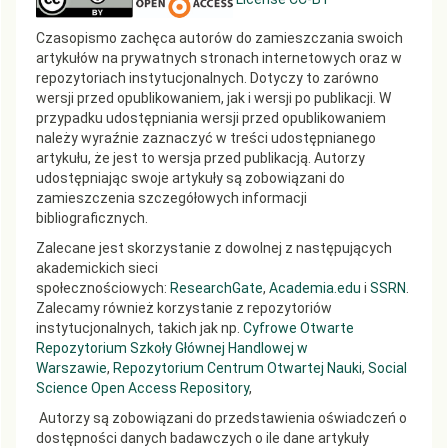
Czasopismo zachęca autorów do zamieszczania swoich
artykułów na prywatnych stronach internetowych oraz w
repozytoriach instytucjonalnych. Dotyczy to zarówno
wersji przed opublikowaniem, jak i wersji po publikacji. W
przypadku udostępniania wersji przed opublikowaniem
należy wyraźnie zaznaczyć w treści udostępnianego
artykułu, że jest to wersja przed publikacją. Autorzy
udostępniając swoje artykuły są zobowiązani do
zamieszczenia szczegółowych informacji
bibliograficznych.
Zalecane jest skorzystanie z dowolnej z następujących
akademickich sieci
społecznościowych:
ResearchGate
,
Academia.edu
i
SSRN
.
Zalecamy również korzystanie z repozytoriów
instytucjonalnych, takich jak np.
Cyfrowe Otwarte
Repozytorium Szkoły Głównej Handlowej w
Warszawie
,
Repozytorium Centrum Otwartej Nauki
,
Social
Science Open Access Repository
,
Autorzy są zobowiązani do przedstawienia oświadczeń o
dostępności danych badawczych o ile dane artykuły