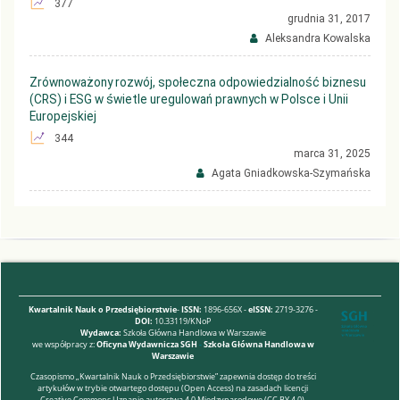
377
grudnia 31, 2017
Aleksandra Kowalska
Zrównoważony rozwój, społeczna odpowiedzialność biznesu
(CRS) i ESG w świetle uregulowań prawnych w Polsce i Unii
Europejskiej
344
marca 31, 2025
Agata Gniadkowska-Szymańska
Kwartalnik Nauk o Przedsiębiorstwie
-
ISSN:
1896-656X -
eISSN:
2719-3276 -
DOI:
10.33119/KNoP
Wydawca:
Szkoła Główna Handlowa w Warszawie
we współpracy z:
Oficyna Wydawnicza SGH
-
Szkoła Główna Handlowa w
Warszawie
Czasopismo „Kwartalnik Nauk o Przedsiębiorstwie” zapewnia dostęp do treści
artykułów w trybie otwartego dostępu (Open Access) na zasadach licencji
Creative Commons Uznanie autorstwa 4.0 Międzynarodowe (CC BY 4.0).