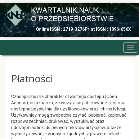
Quick
jump
to
page
content
Online ISSN : 2719-3276
Print ISSN : 1896-656X
Main
Navigation
Main
Tog
Content
navi
Sidebar
Płatności
Czasopismo ma charakter otwartego dostępu (Open
Access), co oznacza, że wszystkie publikowane treści są
dostępne bezpłatnie dla użytkowników oraz ich instytucji.
Użytkownicy mogą swobodnie czytać, pobierać, kopiować,
rozpowszechniać, drukować, wyszukiwać oraz
udostępniać linki do pełnych tekstów artykułów, a także
wykorzystywać je w innych zgodnych z prawem celach,