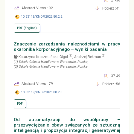
21-36
Abstract Views : 92
Pobierz :41
10.33119/KNOP.2026.80.2.2
PDF (English)
Znaczenie zarządzania należnościami w pracy
skarbnika korporacyjnego – wyniki badania
(1)
(2)
Katarzyna Kreczmańska-Gigol
, Andrzej Rekman
(1)
Szkoła Główna Handlowa w Warszawie
, Polska
,
(2)
Szkoła Główna Handlowa w Warszawie
, Polska
37-49
Abstract Views : 79
Pobierz :56
10.33119/KNOP.2026.80.2.3
PDF
Od automatyzacji do współpracy –
przezwyciężanie obaw związanych ze sztuczną
inteligencją i propozycja integracji generatywnej