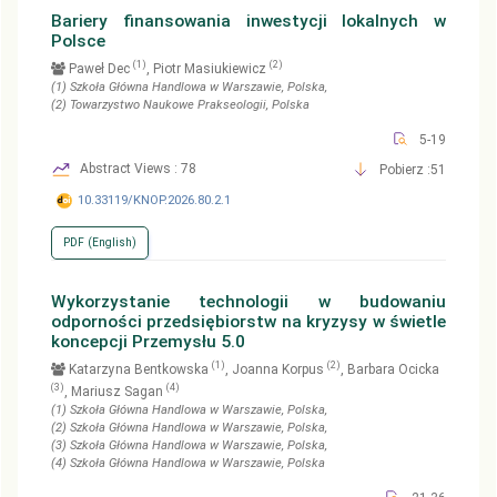
Bariery finansowania inwestycji lokalnych w
Polsce
(1)
(2)
Paweł Dec
, Piotr Masiukiewicz
(1)
Szkoła Główna Handlowa w Warszawie
, Polska
,
(2)
Towarzystwo Naukowe Prakseologii
, Polska
5-19
Abstract Views : 78
Pobierz :51
10.33119/KNOP.2026.80.2.1
PDF (English)
Wykorzystanie technologii w budowaniu
odporności przedsiębiorstw na kryzysy w świetle
koncepcji Przemysłu 5.0
(1)
(2)
Katarzyna Bentkowska
, Joanna Korpus
, Barbara Ocicka
(3)
(4)
, Mariusz Sagan
(1)
Szkoła Główna Handlowa w Warszawie
, Polska
,
(2)
Szkoła Główna Handlowa w Warszawie
, Polska
,
(3)
Szkoła Główna Handlowa w Warszawie
, Polska
,
(4)
Szkoła Główna Handlowa w Warszawie
, Polska