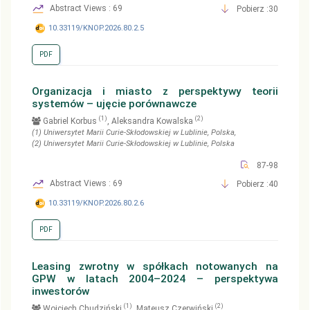
Abstract Views : 69
Pobierz :30
10.33119/KNOP.2026.80.2.5
PDF
Organizacja i miasto z perspektywy teorii
systemów – ujęcie porównawcze
(1)
(2)
Gabriel Korbus
, Aleksandra Kowalska
(1)
Uniwersytet Marii Curie-Skłodowskiej w Lublinie
, Polska
,
(2)
Uniwersytet Marii Curie-Skłodowskiej w Lublinie
, Polska
87-98
Abstract Views : 69
Pobierz :40
10.33119/KNOP.2026.80.2.6
PDF
Leasing zwrotny w spółkach notowanych na
GPW w latach 2004–2024 – perspektywa
inwestorów
(1)
(2)
Wojciech Chudziński
, Mateusz Czerwiński