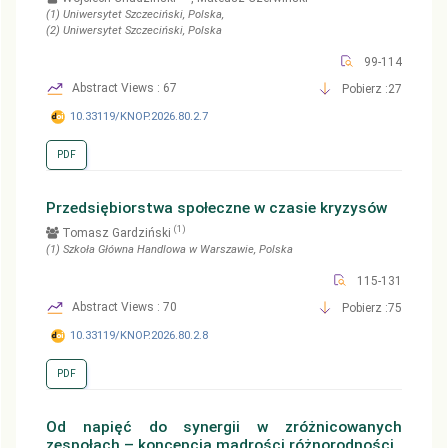
(1)
Uniwersytet Szczeciński
, Polska
,
(2)
Uniwersytet Szczeciński
, Polska
99-114
Abstract Views : 67
Pobierz :27
10.33119/KNOP.2026.80.2.7
PDF
Przedsiębiorstwa społeczne w czasie kryzysów
(1)
Tomasz Gardziński
(1)
Szkoła Główna Handlowa w Warszawie
, Polska
115-131
Abstract Views : 70
Pobierz :75
10.33119/KNOP.2026.80.2.8
PDF
Od napięć do synergii w zróżnicowanych
zespołach – koncepcja mądrości różnorodności