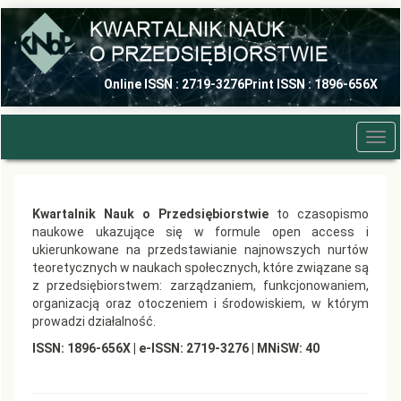
Quick
jump
to
page
content
Online ISSN : 2719-3276
Print ISSN : 1896-656X
Main
Navigation
Main
Tog
Content
navi
Sidebar
Kwartalnik Nauk o Przedsiębiorstwie
to czasopismo
naukowe ukazujące się w formule open access i
ukierunkowane na przedstawianie najnowszych nurtów
teoretycznych w naukach społecznych, które związane są
z przedsiębiorstwem: zarządzaniem, funkcjonowaniem,
organizacją oraz otoczeniem i środowiskiem, w którym
prowadzi działalność.
ISSN: 1896-656X | e-ISSN: 2719-3276 | MNiSW: 40