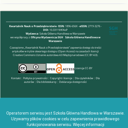
Kwartalnik Nauk o Przedsiębiorstwie
-
ISSN:
1896-656X -
eISSN:
2719-3276 -
DOI:
10.33119/KNoP
Wydawca:
Szkoła Główna Handlowa w Warszawie
we współpracy z:
Oficyna Wydawnicza SGH
-
Szkoła Główna Handlowa w
Warszawie
Czasopismo „Kwartalnik Nauk o Przedsiębiorstwie” zapewnia dostęp do treści
artykułów w trybie otwartego dostępu (Open Access) na zasadach licencji
Creative Commons Uznanie autorstwa 4.0 Międzynarodowe (CC BY 4.0).
Licencja CC-BY
Kontakt
|
Polityka prywatności
|
Copyright i licencje
|
Dla czytelników
|
Dla
autorów
|
Dla bibliotekarzy
|
Deklaracja dostępności
Operatorem serwisu jest Szkoła Główna Handlowa w Warszawie.
Używamy plików cookies w celu zapewnienia prawidłowego
funkcjonowania serwisu.
Więcej informacji