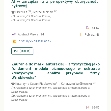
AI w zarządzaniu z perspektywy oburęczności
cyfrowej
(1)
(2)
Piotr Sliż
, Jędrzej Siciński
(1)
Uniwersytet Gdański
, Polska
,
(2)
Uniwersytet Gdański
, Polska
51-67
Abstract Views : 84
Pobierz :46
10.33119/KNOP.2026.80.2.4
PDF (English)
Zaufanie do marki autorskiej – artystycznej jako
fundament modelu biznesowego w sektorze
kreatywnym – analiza przypadku firmy
„Wróblewska”
(1)
(2)
Katarzyna Caban-Piaskowska
, Katarzyna Wróblewska
(1)
Akademia Sztuk Pięknych im. Władysława Strzemińskiego w
Łodzi
, Polska
,
(2)
Akademia Sztuk Pięknych im. Władysława Strzemińskiego w
Łodzi
, Polska
69-85