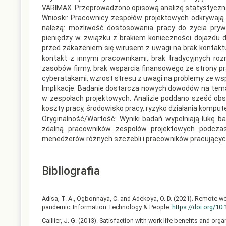
VARIMAX. Przeprowadzono opisową analizę statystyczn
Wnioski: Pracownicy zespołów projektowych odkrywają
należą: możliwość dostosowania pracy do życia pry
pieniędzy w związku z brakiem konieczności dojazdu 
przed zakażeniem się wirusem z uwagi na brak kontakt
kontakt z innymi pracownikami, brak tradycyjnych ro
zasobów firmy, brak wsparcia finansowego ze strony 
cyberatakami, wzrost stresu z uwagi na problemy ze wsp
Implikacje: Badanie dostarcza nowych dowodów na temat
w zespołach projektowych. Analizie poddano sześć obs
koszty pracy, środowisko pracy, ryzyko działania kompu
Oryginalność/Wartość: Wyniki badań wypełniają lukę 
zdalną pracowników zespołów projektowych podczas
menedżerów różnych szczebli i pracowników pracujących
Bibliografia
Adisa, T. A., Ogbonnaya, C. and Adekoya, O. D. (2021). Remote w
pandemic. Information Technology & People.
https://doi.org/10
Caillier, J. G. (2013). Satisfaction with work-life benefits and 