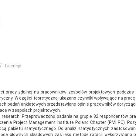
Licencja
ości pracy zdalnej na pracowników zespołów projektowych podczas
yczny. W części teoretycznej ukazano czynniki wpływające na pracę
mach badań ankietowych przedstawiono opinie pracowników dotyczą
pracę w zespołach projektowych.
web research. Przeprowadzono badania na grupie 82 respondentów pr
yszenia Project Management Institute Poland Chapter (PMI PC). Po
cą pakietu statystycznego. Do analiz statystycznych zastosowan
todę głównych składowych zaś jako metodę rotacji wykorzystano 