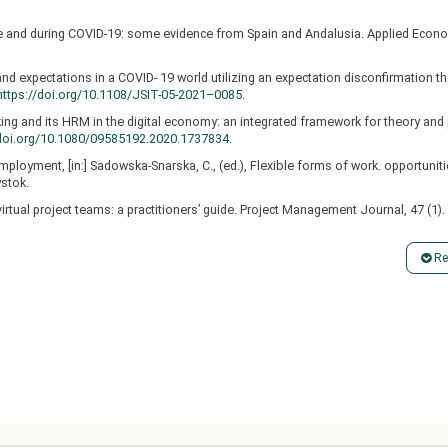
ore and during COVID-19: some evidence from Spain and Andalusia. Applied Econ
nd expectations in a COVID- 19 world utilizing an expectation disconfirmation th
https://doi.org/10.1108/JSIT-05-2021–0085
.
ing and its HRM in the digital economy: an integrated framework for theory and 
/doi.org/10.1080/09585192.2020.1737834
.
ployment, [in:] Sadowska-Snarska, C., (ed.), Flexible forms of work. opportunit
ystok.
irtual project teams: a practitioners’ guide. Project Management Journal, 47 (1).
 during COVID-19: assessing the influence of job demands and resources on practi
Business Administration.
https://doi.org/10.1108/APJBA-05-2020-0149
.
Re
ble working practices and the intensification of work. Human Relations, 63 (1), 8
anging world.
https://www.ican.pl/b/telepraca---skuteczne-rozwiazanie-w-zmienia
 a case study. Project Management Journal, 40 (2).
 forms, [in:] Jabłoński M. (ed.), Organizational behavior in the context of chan
-Luis-Carnicer, P. (2007). Telework adoption, change management, and firm perf