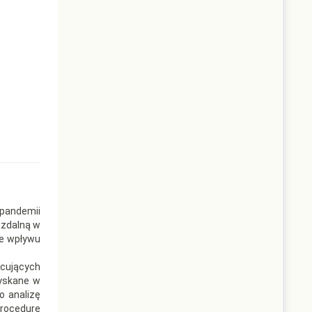
 pandemii
 zdalną w
ce wpływu
acujących
zyskane w
o analizę
procedurę