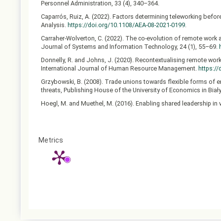
Personnel Administration, 33 (4), 340–364.
Caparrós, Ruiz, A. (2022). Factors determining teleworking bef
Analysis.
https://doi.org/10.1108/AEA-08-2021-0199
.
Carraher-Wolverton, C. (2022). The co-evolution of remote work a
Journal of Systems and Information Technology, 24 (1), 55–69.
Donnelly, R. and Johns, J. (2020). Recontextualising remote work
International Journal of Human Resource Management.
https:/
Grzybowski, B. (2008). Trade unions towards flexible forms of em
threats, Publishing House of the University of Economics in Biał
Hoegl, M. and Muethel, M. (2016). Enabling shared leadership in v
Jamal, M. T., Anwar, I., Khan, N. A. and Saleem, I. (2021). Work
psychological outcomes for employees. Asia-Pacific Journal of 
Article
Kelliher, C. and Anderson, D. (2009). Doing more with less? Flexi
Metrics
Details
Klekowski, T. (2013). Teleworking – an effective solution in a ch
swiecie/PVdFuTvIs
.
Kuruppuarachchi, P. R. (2009). Virtual team concepts in projects:
Makowiec, M. (2015). Optimization of labor costs and its flexible
University of Economics, Kraków.
Martínez- Sánchez, A., Pérez-Pérez, M., Vela-Jiménez, M. and de
Journal of Organizational Change Management, 21 (1), 7–31.