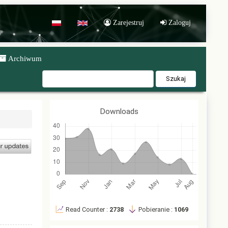
Zarejestruj
Zaloguj
POL
ENG
Archiwum
Szukaj
Downloads
Read Counter :
2738
Pobieranie :
1069