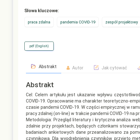
Słowa kluczowe:
praca zdalna
pandemia COVID-19
zespół projektowy
pdf (English)
Abstrakt
Autor
Jak cytować
Abstrakt
Cel: Celem artykułu jest ukazanie wpływu częstotliw
COVID-19. Opracowanie ma charakter teoretyczno-empir
czasie pandemii COVID-19. W części empirycznej w ra
pracy zdalnej (on-line) w trakcie pandemii COVID-19 na 
Metodologia: Przegląd literatury i krytyczna analiza 
zdalnie przy projektach, będących członkami stowarz
badaniach ankietowych dane przeanalizowano za pomo
czynnikową. Dla wyodrębnienia czynników przyjęto me