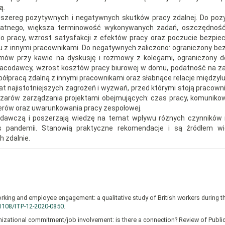
ą.
 szereg pozytywnych i negatywnych skutków pracy zdalnej. Do po
watnego, większa terminowość wykonywanych zadań, oszczędność
do pracy, wzrost satysfakcji z efektów pracy oraz poczucie bezpi
u z innymi pracownikami. Do negatywnych zaliczono: ograniczony be
zmów przy kawie na dyskusję i rozmowy z kolegami, ograniczony 
pracodawcy, wzrost kosztów pracy biurowej w domu, podatność na z
ółpracą zdalną z innymi pracownikami oraz słabnące relacje międzylu
 najistotniejszych zagrożeń i wyzwań, przed którymi stoją pracowni
zarów zarządzania projektami obejmujących: czas pracy, komunikow
terów oraz uwarunkowania pracy zespołowej.
badawczą i poszerzają wiedzę na temat wpływu różnych czynników
 pandemii. Stanowią praktyczne rekomendacje i są źródłem wi
 zdalnie.
orking and employee engagement: a qualitative study of British workers during t
.1108/ITP-12-2020-0850
.
organizational commitment/job involvement: is there a connection? Review of Publi