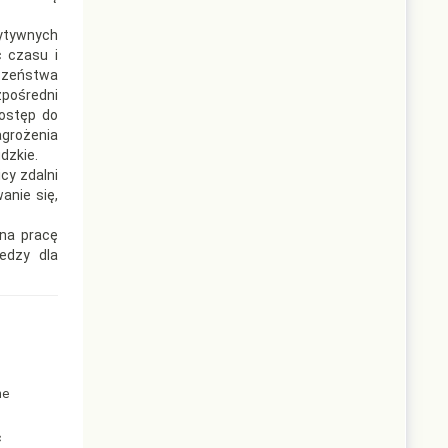
zytywnych
 czasu i
eczeństwa
zpośredni
dostęp do
agrożenia
dzkie.
cy zdalni
anie się,
 na pracę
edzy dla
he
c