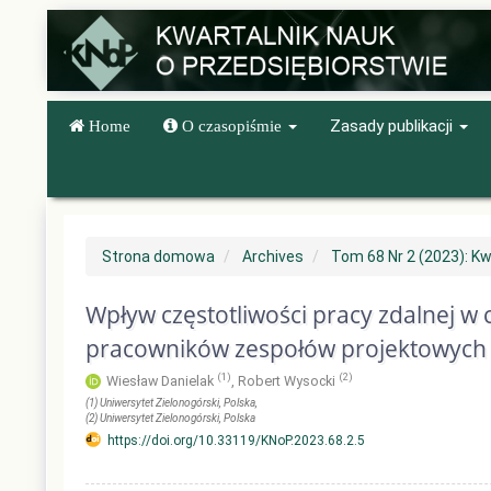
Quick
jump
to
page
content
Main
Zasady publikacji
Home
O czasopiśmie
Navigation
Main
Content
Sidebar
Strona domowa
Archives
Tom 68 Nr 2 (2023): Kw
Wpływ częstotliwości pracy zdalnej w
pracowników zespołów projektowych
(1)
(2)
Wiesław Danielak
,
Robert Wysocki
(1)
Uniwersytet Zielonogórski
, Polska
,
(2)
Uniwersytet Zielonogórski
, Polska
https://doi.org/10.33119/KNoP.2023.68.2.5