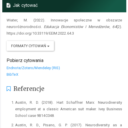
Jak cytować
Wiater, M. (2022). Innowacje społeczne w obszarze
neuroróżnorodności.
Edukacja Ekonomistów I Menedżerów
,
64
(2).
https://doi.org/10.33119/EEIM.2022.64.3
FORMATY CYTOWAŃ
Pobierz cytowania
Endnote/Zotero/Mendeley (RIS)
BibTeX
Referencje
Austin, R. D. (2018). Hart Schaffner Marx: Neurodiversity
employment at a classic American suit maker. Ivey Business
School case 9B14C048.
Austin, R. D., Pisano, G. P. (2017). Neurodiversity as a