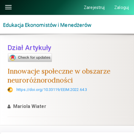
Szybki
Zarejestruj
Zaloguj
Toggle
skok
navigation
do
Edukacja Ekonomistów i Menedżerów
zawartości
strony
Nawigacja
Dział Artykuły
główna
Główna
treść
Innowacje społeczne w obszarze
Pasek
neuroróżnorodności
boczny
https://doi.org/10.33119/EEIM.2022.64.3
Mariola Wiater