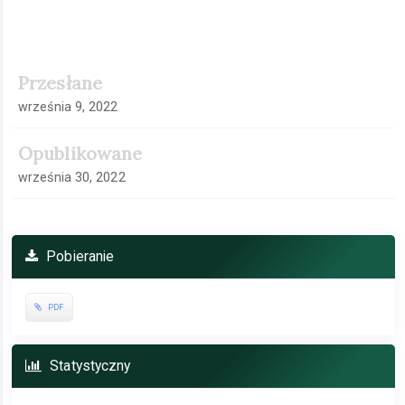
Pasek
Przesłane
boczny
artykułu
września 9, 2022
Opublikowane
września 30, 2022
Pobieranie
PDF
Statystyczny