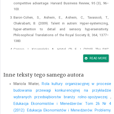
competitive advantage. Harvard Business Review, 95 (3), 96–
103.
Baron-Cohen, S., Ashwin, E., Ashwin, C., Tavassoli, T.,
Chakrabarti, B. (2009). Talent in autism: Hyper-systemizing,
hyper-attention to detail and sensory hypersensitivity.
Philosophical Translations of the Royal Society B, 364, 1377–
1383.
Carrero, J., Krzemińska, A., Härtel, Ch. E. J. (2019). The DXC
technology work experience program: disability-inclusive
READ MORE
recruitment and selection in action. Journal of Management &
Organization, 25 (4), 535–542.
Inne teksty tego samego autora
Diagnostic and Statistical Manual of Mental Disorders (2013).
Fifth Edition Washington, DC London, England American
Mariola Wiater,
Rola kultury organizacyjnej w procesie
Psychiatric Association.
budowania przewagi konkurencyjnej na przykładzie
Grandin, T. (2009). How does visual thinking work in the mind of
wybranych przedsiębiorstw branży rolno-spożywczej
,
a person with autism? A personal account. Philosophical
Edukacja Ekonomistów i Menedżerów: Tom 26 Nr 4
Transactions of the Royal Society of London. Series B,
(2012): Edukacja Ekonomistów i Menedżerów. Problemy.
Biological Sciences, 364, 1439.