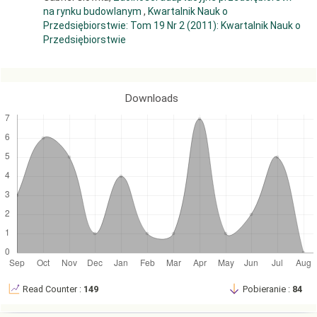
na rynku budowlanym
,
Kwartalnik Nauk o
10. Wypowiedź Prezesa Związku Banków Polskich K. Pietraszkiewicza,
Przedsiębiorstwie: Tom 19 Nr 2 (2011): Kwartalnik Nauk o
„Dziennik Gazeta Prawna“, 2011, 13 grudnia.
Przedsiębiorstwie
Downloads
Read Counter :
149
Pobieranie :
84