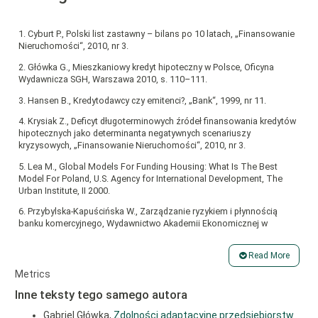
1. Cyburt P., Polski list zastawny – bilans po 10 latach, „Finansowanie
Nieruchomości“, 2010, nr 3.
2. Główka G., Mieszkaniowy kredyt hipoteczny w Polsce, Oficyna
Wydawnicza SGH, Warszawa 2010, s. 110–111.
3. Hansen B., Kredytodawcy czy emitenci?, „Bank“, 1999, nr 11.
4. Krysiak Z., Deficyt długoterminowych źródeł finansowania kredytów
hipotecznych jako determinanta negatywnych scenariuszy
kryzysowych, „Finansowanie Nieruchomości“, 2010, nr 3.
5. Lea M., Global Models For Funding Housing: What Is The Best
Model For Poland, U.S. Agency for International Development, The
Urban Institute, II 2000.
6. Przybylska-Kapuścińska W., Zarządzanie ryzykiem i płynnością
banku komercyjnego, Wydawnictwo Akademii Ekonomicznej w
Poznaniu, Poznań 2003, s. 165.
Read More
7. Raczko A., Bankowość hipoteczna, „Bank i Kredyt“, 2001, nr 7.
Article
Metrics
8. Raport o stabilności systemu finansowego, NBP, Warszawa 2010.
Details
Inne teksty tego samego autora
9. Raport o sytuacji na rynku nieruchomości mieszkaniowych i
komercyjnych w Polsce w 2010 r., NBP, Warszawa 2011, s. 103.
Gabriel Główka,
Zdolności adaptacyjne przedsiębiorstw