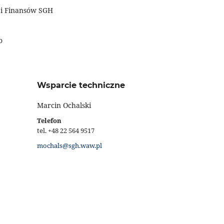
 i Finansów SGH
o
Wsparcie techniczne
Marcin Ochalski
Telefon
tel. +48 22 564 9517
mochals@sgh.waw.pl