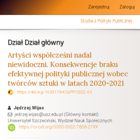
Szybki
Zarejestruj
Zaloguj
skok
Toggle
do
navigation
Studia z Polityki Publicznej
zawartości
strony
Nawigacja
główna
Dział Dział główny
Główna
Artyści współcześni nadal
treść
Pasek
niewidoczni. Konsekwencje braku
boczny
efektywnej polityki publicznej wobec
twórców sztuki w latach 2020-2021
https://doi.org/10.33119/KSzPP/2022.4.3
Jędrzej Wijas
jedrzej.wijas@usz.edu.pl (Główny kontakt)
Uniwersytet Szczeciński, Wydział Nauk Społecznych
https://orcid.org/0000-0002-7858-219X