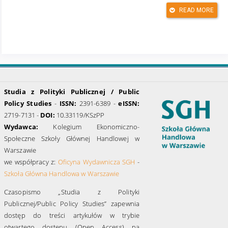
Raport z badań Wolnego Uniwersytetu Warszawy (s. 89-100), M.
Kozłowski, J. Sowa, K. Szreder (red.). Warszawa: Fundacja Bęc
READ MORE
Zmiana.
Górna, K., Sienkiewicz, K., Iwański, M., Szreder, K., Ruksza, S.,
Figiel, J. (red.). (2015). Czarna księga polskich artystów.
Warszawa: Krytyka Polityczna.
Iwański, M. (2014). Artyści nie potrzebują filantropii,
https://wyborcza.pl/1,76842,16742060,Artysci_nie_potrzebuja_filantro
(dostęp: 30.05.2021).
Studia z Polityki Publicznej / Public
Jakubowicz, R. (2014). Artyści są jak inni pracownicy. Muszą
Policy Studies
-
ISSN:
2391-6389 -
eISSN:
razem wspierać tych, którym jest jeszcze trudniej,
https://wyborcza.pl/1,76842,16769277,Artysci_sa_jak_inni_pracowni
2719-7131 -
DOI:
10.33119/KSzPP
(dostęp: 30.05.2021).
Wydawca:
Kolegium Ekonomiczno-
Kozłowski M., Sowa, J., Szreder, K. (2014). Konkluzje badania.
Społeczne Szkoły Głównej Handlowej w
Prekarność, projekt, miłość do sztuki. W: Fabryka sztuki. Podział
Warszawie
pracy oraz dystrybucja kapitałów społecznych w polu sztuk
wizualnych we współczesnej Polsce. Raport z badań Wolnego
we współpracy z:
Oficyna Wydawnicza SGH
-
Uniwersytetu Warszawy (s. 43-88), M. Kozłowski, J. Sowa, K.
Szkoła Główna Handlowa w Warszawie
Szreder (red.). Warszawa: Fundacja Bęc Zmiana.
Czasopismo „Studia z Polityki
Krajewski, M., Schmidt, F. (2017). Wizualne niewidzialne. Sztuki
wizualne w Polsce: stan, rola i znaczenie. Warszawa-Poznań:
Publicznej/Public Policy Studies” zapewnia
Akademia Sztuk Pięknych w Warszawie, Instytut Socjologii
dostęp do treści artykułów w trybie
Uniwersytet im. Adama Mickiewicza w Poznaniu, Centrum Badania
Opinii Społecznej, Ministerstwo Kultury i Dziedzictwa
otwartego dostępu (Open Access) na