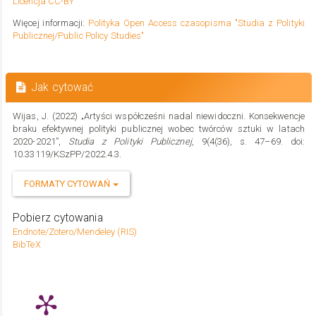
Licencja CC-BY
Więcej informacji:
Polityka Open Access czasopisma "Studia z Polityki
Publicznej/Public Policy Studies"
Jak cytować
Wijas, J. (2022) „Artyści współcześni nadal niewidoczni. Konsekwencje
braku efektywnej polityki publicznej wobec twórców sztuki w latach
2020-2021”,
Studia z Polityki Publicznej
, 9(4(36), s. 47–69. doi:
10.33119/KSzPP/2022.4.3.
FORMATY CYTOWAŃ
Pobierz cytowania
Endnote/Zotero/Mendeley (RIS)
BibTeX
Metrics