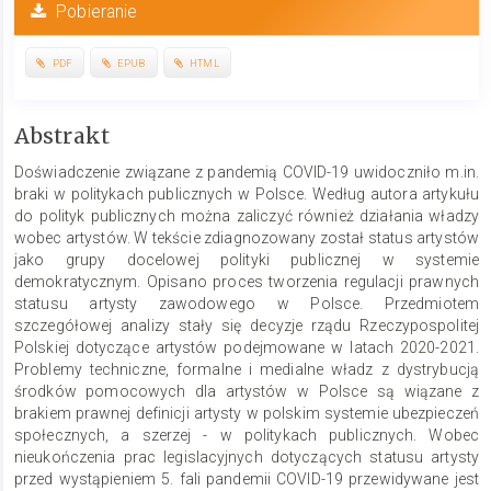
Pobieranie
PDF
EPUB
HTML
Treść
Abstrakt
głównego
Doświadczenie związane z pandemią COVID-19 uwidoczniło m.in.
artykułu
braki w politykach publicznych w Polsce. Według autora artykułu
do polityk publicznych można zaliczyć również działania władzy
wobec artystów. W tekście zdiagnozowany został status artystów
jako grupy docelowej polityki publicznej w systemie
demokratycznym. Opisano proces tworzenia regulacji prawnych
statusu artysty zawodowego w Polsce. Przedmiotem
szczegółowej analizy stały się decyzje rządu Rzeczypospolitej
Polskiej dotyczące artystów podejmowane w latach 2020­-2021.
Problemy techniczne, formalne i medialne władz z dystrybucją
środków pomocowych dla artystów w Polsce są wiązane z
brakiem prawnej definicji artysty w polskim systemie ubezpieczeń
społecznych, a szerzej - w politykach publicznych. Wobec
nieukończenia prac legislacyjnych dotyczących statusu artysty
przed wystąpieniem 5. fali pandemii COVID-19 przewidywane jest