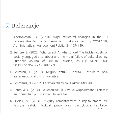
Referencje
Androniceanu, A. (2020). Major structural changes in the EU
policies due to the problems and risks caused by COVID-19,
Administratie si Management Public, 34: 137-149.
Belfiore, E. (2022). Who cares? At what price? The hidden costs of
socially engaged arts labour and the moral failure of cultural policy,
European Journal of Cultural Studies, 25 (1): 61-78, DOI:
10.1177/1367549420982863.
Bourdieu, P. (2007). Reguły sztuki. Geneza i struktura pola
literackiego. Kraków: Universitas.
Bourriaud, N. (2012). Estetyka relacyjna. Kraków: MOCAK.
Danto, A. C. (2013). Po końcu sztuki. Sztuka współczesna i zatarcie
się granic tradycji. Kraków: Universitas.
Filiciak, M. (2014). Między romantyzmem a kapitalizmem. W:
Fabryka sztuki. Podział pracy oraz dystrybucja kapitałów
społecznych w polu sztuk wizualnych we współczesnej Polsce.