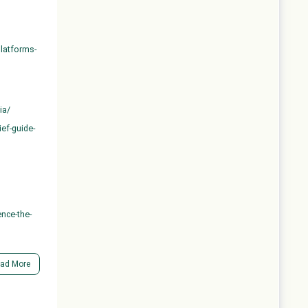
latforms-
ia/
ef-guide-
ence-the-
ogies-
ad More
al-media-