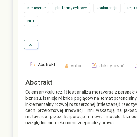
metaverse
platformy cyfrowe
konkurencja
regul
NFT
pdf
Abstrakt
Autor
Jak cytować
Abstrakt
Celem artykułu (cz.1) jest analiza metaverse z perspekt
biznesu. Istnieją różnice poglądów na temat potencjalnyc
inkrementalny rozwój rozszerzonej (mieszanej) rzeczyw
cech przełomowej innowacji. Inni wskazują na jakoś
metaverse przez korporacje i nowe modele bizneso
uwzględnieniem ekonomicznej analizy prawa.