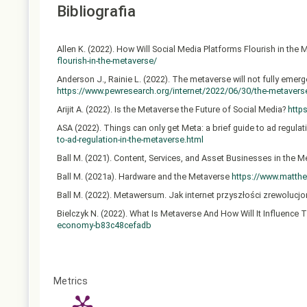
Bibliografia
Allen K. (2022). How Will Social Media Platforms Flourish in the
flourish-in-the-metaverse/
Anderson J., Rainie L. (2022). The metaverse will not fully emer
https://www.pewresearch.org/internet/2022/06/30/the-metaverse-
Arijit A. (2022). Is the Metaverse the Future of Social Media?
http
ASA (2022). Things can only get Meta: a brief guide to ad regula
to-ad-regulation-in-the-metaverse.html
Ball M. (2021). Content, Services, and Asset Businesses in the 
Ball M. (2021a). Hardware and the Metaverse
https://www.matthe
Ball M. (2022). Metawersum. Jak internet przyszłości zrewolucj
Bielczyk N. (2022). What Is Metaverse And How Will It Influenc
economy-b83c48cefadb
Breton T. (2022). People, technologies & infrastructure – Europe’
infrastructure-europes-plan-thrivethierry-breton/
Brophy A. (2022). A Gen Zer’s view of the future of social media
Article
Metrics
and-the-metaverse/Chonan
U. W. (2022). Metaverse or Metacurs
Details
Clark S. (2022). How Regulations Will Affect the Metaverse
https