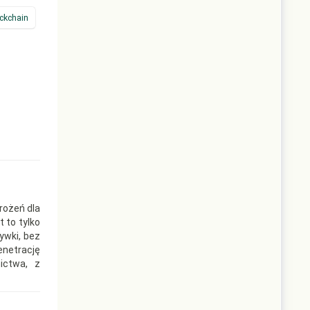
ckchain
rożeń dla
 to tylko
ywki, bez
enetrację
ictwa, z