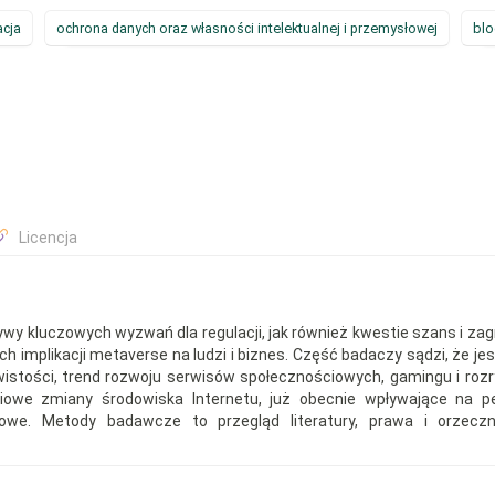
acja
ochrona danych oraz własności intelektualnej i przemysłowej
blo
Licencja
ywy kluczowych wyzwań dla regulacji, jak również kwestie szans i zag
h implikacji metaverse na ludzi i biznes. Część badaczy sądzi, że jest
istości, trend rozwoju serwisów społecznościowych, gamingu i rozr
ciowe zmiany środowiska Internetu, już obecnie wpływające na p
we. Metody badawcze to przegląd literatury, prawa i orzeczn