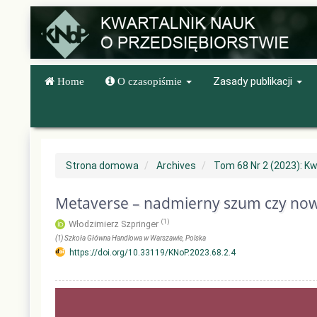
Quick
jump
to
page
content
Main
Zasady publikacji
Home
O czasopiśmie
Navigation
Main
Content
Sidebar
Strona domowa
Archives
Tom 68 Nr 2 (2023): Kw
Metaverse – nadmierny szum czy nowe 
(1)
Włodzimierz Szpringer
(1)
Szkoła Główna Handlowa w Warszawie
, Polska
https://doi.org/10.33119/KNoP.2023.68.2.4
Article
Sidebar