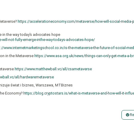
 Metaverse?
https://accelerationeconomy.com/metaverse/how-will-social-media-p
ge in the way today’s advocates hope
will-not-fully-emerge-inthe-way-todays-advocates-hope/
s://www.internetmarketingschool.co.in/is-the-metaverse-the-future-of-social-med
tion in the Metaverse
https://www.asa.org.uk/news/things-can-only-get-meta-a-bri
Metaverse
https://www.matthewball.vc/all/csametaverse
wball.vc/all/hardwaremetaverse
onizuje świat i biznes, Warszawa, MTBiznes
e The Economy?
https://blog.cryptostars.is/what-is-metaverse-and-how-will-it-influ
s plan to thrive in the metaverse
https://www.linkedin.com/pulse/people-technol
Re
 and the metaverse
https://www.prdaily.com/a-gen-zers-view-of-the-future-of-soci
e?
https://papers.ssrn.com/sol3/papers.cfm?abstract_id=4038770
://www.reworked.co/digital-workplace/how-regulations-will-affect-the-metaverse/