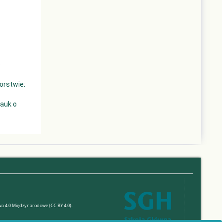
-
nture-
o
-facebook-
orstwie:
l-
Nauk o
wa 4.0 Międzynarodowe (CC BY 4.0).