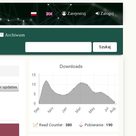
Zarejestruj
Zaloguj
POL
ENG
Archiwum
Szukaj
Downloads
Read Counter :
380
Pobieranie :
190