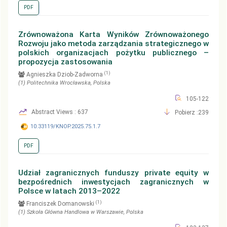
PDF
Zrównoważona Karta Wyników Zrównoważonego
Rozwoju jako metoda zarządzania strategicznego w
polskich organizacjach pożytku publicznego –
propozycja zastosowania
(1)
Agnieszka Dziob-Zadworna
(1)
Politechnika Wrocławska
, Polska
105-122
Abstract Views : 637
Pobierz :239
10.33119/KNOP.2025.75.1.7
PDF
Udział zagranicznych funduszy private equity w
bezpośrednich inwestycjach zagranicznych w
Polsce w latach 2013–2022
(1)
Franciszek Domanowski
(1)
Szkoła Główna Handlowa w Warszawie
, Polska