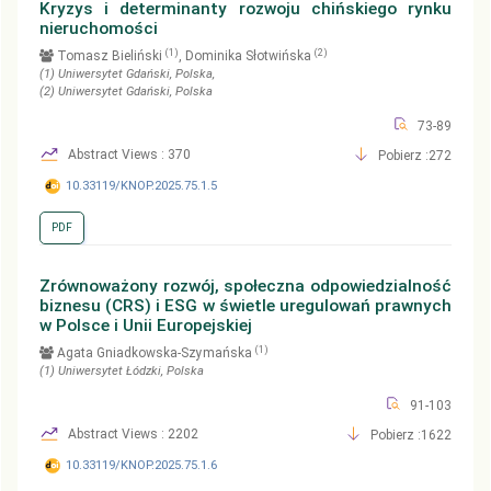
Kryzys i determinanty rozwoju chińskiego rynku
nieruchomości
(1)
(2)
Tomasz Bieliński
, Dominika Słotwińska
(1)
Uniwersytet Gdański
, Polska
,
(2)
Uniwersytet Gdański
, Polska
73-89
Abstract Views : 370
Pobierz :272
10.33119/KNOP.2025.75.1.5
PDF
Zrównoważony rozwój, społeczna odpowiedzialność
biznesu (CRS) i ESG w świetle uregulowań prawnych
w Polsce i Unii Europejskiej
(1)
Agata Gniadkowska-Szymańska
(1)
Uniwersytet Łódzki
, Polska
91-103
Abstract Views : 2202
Pobierz :1622
10.33119/KNOP.2025.75.1.6