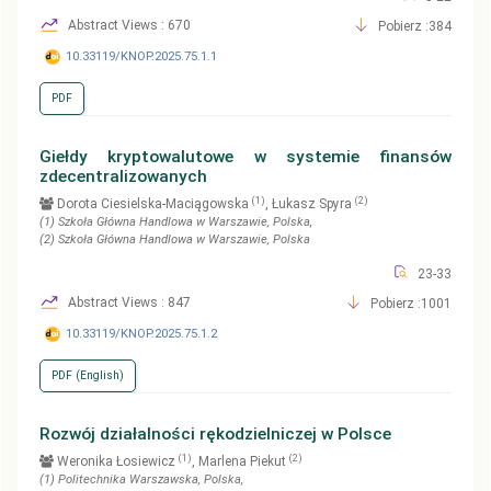
Abstract Views : 670
Pobierz :384
10.33119/KNOP.2025.75.1.1
PDF
Giełdy kryptowalutowe w systemie finansów
zdecentralizowanych
(1)
(2)
Dorota Ciesielska-Maciągowska
, Łukasz Spyra
(1)
Szkoła Główna Handlowa w Warszawie
, Polska
,
(2)
Szkoła Główna Handlowa w Warszawie
, Polska
23-33
Abstract Views : 847
Pobierz :1001
10.33119/KNOP.2025.75.1.2
PDF (English)
Rozwój działalności rękodzielniczej w Polsce
(1)
(2)
Weronika Łosiewicz
, Marlena Piekut
(1)
Politechnika Warszawska
, Polska
,