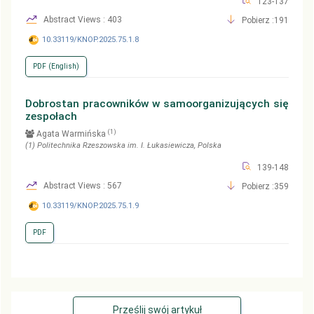
123-137
Abstract Views : 403
Pobierz :191
10.33119/KNOP.2025.75.1.8
PDF (English)
Dobrostan pracowników w samoorganizujących się
zespołach
(1)
Agata Warmińska
(1)
Politechnika Rzeszowska im. I. Łukasiewicza
, Polska
139-148
Abstract Views : 567
Pobierz :359
10.33119/KNOP.2025.75.1.9
PDF
Prześlij swój artykuł