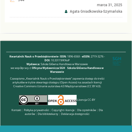
344
marca 31, 2025
Agata Gniadkowska-Szymańska
Kwartalnik Nauk o Przedsiębiorstwie
-
ISSN:
1896-656X -
eISSN:
2719-3276 -
DOI:
10.33119/KNoP
Wydawca:
Szkoła Główna Handlowa w Warszawie
we współpracy z:
Oficyna Wydawnicza SGH
-
Szkoła Główna Handlowa w
Warszawie
Czasopismo „Kwartalnik Nauk o Przedsiębiorstwie” zapewnia dostęp do treści
artykułów w trybie otwartego dostępu (Open Access) na zasadach licencji
Creative Commons Uznanie autorstwa 4.0 Międzynarodowe (CC BY 4.0).
Licencja CC-BY
Kontakt
|
Polityka prywatności
|
Copyright i licencje
|
Dla czytelników
|
Dla
autorów
|
Dla bibliotekarzy
|
Deklaracja dostępności