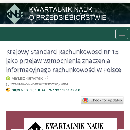
Quick
jump
to
page
content
Main
Tog
Navigation
navi
Main
Content
Krajowy Standard Rachunkowości nr 15
Sidebar
jako przejaw wzmocnienia znaczenia
informacyjnego rachunkowości w Polsce
(1)
Mariusz Karwowski
(1)
Szkoła Główna Handlowa w Warszawie
, Polska
https://doi.org/10.33119/KNoP.2023.69.3.8
Article
Sidebar