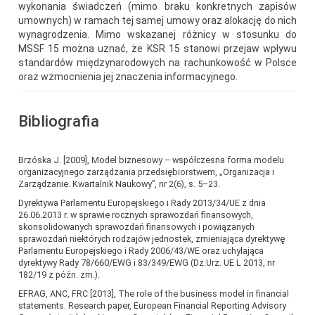
wykonania świadczeń (mimo braku konkretnych zapisów
umownych) w ramach tej samej umowy oraz alokację do nich
wynagrodzenia. Mimo wskazanej różnicy w stosunku do
MSSF 15 można uznać, że KSR 15 stanowi przejaw wpływu
standardów międzynarodowych na rachunkowość w Polsce
oraz wzmocnienia jej znaczenia informacyjnego.
Bibliografia
Brzóska J. [2009], Model biznesowy – współczesna forma modelu
organizacyjnego zarządzania przedsiębiorstwem, „Organizacja i
Zarządzanie. Kwartalnik Naukowy”, nr 2(6), s. 5–23.
Dyrektywa Parlamentu Europejskiego i Rady 2013/34/UE z dnia
26.06.2013 r. w sprawie rocznych sprawozdań finansowych,
skonsolidowanych sprawozdań finansowych i powiązanych
sprawozdań niektórych rodzajów jednostek, zmieniająca dyrektywę
Parlamentu Europejskiego i Rady 2006/43/WE oraz uchylająca
dyrektywy Rady 78/660/EWG i 83/349/EWG (Dz.Urz. UE L 2013, nr
182/19 z późn. zm.).
EFRAG, ANC, FRC [2013], The role of the business model in financial
statements. Research paper, European Financial Reporting Advisory