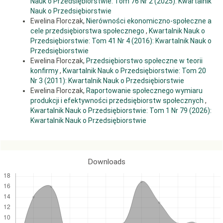
Nauk o Przedsiębiorstwie: Tom 76 Nr 2 (2025): Kwartalnik
Kramer T. [1989], Rynek, reforma, równowaga, PWN, Warszawa.
Nauk o Przedsiębiorstwie
Mynarski S. [1976], Cybernetyczne aspekty analizy rynku, PWN,
Ewelina Florczak,
Nierówności ekonomiczno-społeczne a
Warszawa.
cele przedsiębiorstwa społecznego
,
Kwartalnik Nauk o
Opinia Europejskiego Komitetu Ekonomiczno-Społecznego
Przedsiębiorstwie: Tom 41 Nr 4 (2016): Kwartalnik Nauk o
„Innowacyjne narzędzia finansowe w rozwoju przedsiębiorstw o
Przedsiębiorstwie
oddziaływaniu społecznym” (opinia rozpoznawcza) (2022/C194/07).
Ewelina Florczak,
Przedsiębiorstwo społeczne w teorii
Pacut A. [2022], Rozwój przedsiębiorczości społecznej w Polsce,
konfirmy
,
Kwartalnik Nauk o Przedsiębiorstwie: Tom 20
Wydawnictwo Naukowe Scholar, Warszawa.
Nr 3 (2011): Kwartalnik Nauk o Przedsiębiorstwie
Ewelina Florczak,
Raportowanie społecznego wymiaru
Teichmann E. [1989], Polityka transportowa: EWG-RWPG-Polska, PWN,
Warszawa.
produkcji i efektywności przedsiębiorstw społecznych
,
Kwartalnik Nauk o Przedsiębiorstwie: Tom 1 Nr 79 (2026):
The Social Business Initiative z 2011.
Kwartalnik Nauk o Przedsiębiorstwie
Wojcieska L. [2014], Współczesna koncepcja homo socio-
oeconomicus, „Studia Ekonomiczne”, nr 180, cz. 1, Uniwersytet
Ekonomiczny w Katowicach.
Downloads