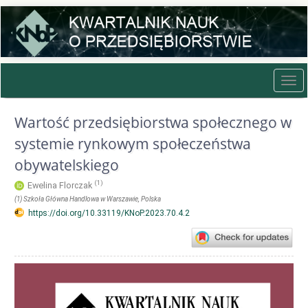
Quick
jump
to
page
content
Main
Tog
Navigation
navi
Main
Content
Wartość przedsiębiorstwa społecznego w
Sidebar
systemie rynkowym społeczeństwa
obywatelskiego
(1)
Ewelina Florczak
(1)
Szkoła Główna Handlowa w Warszawie
, Polska
https://doi.org/10.33119/KNoP.2023.70.4.2
Article
Sidebar