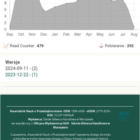
Read Counter :
479
Pobieranie :
292
Wersje
2024-09-11 - (2)
2023-12-22 - (1)
Kwartalnik Nauk o Przedsiębiorstwie
-
ISSN:
1896-656X -
eISSN:
2719-3276 -
DOI:
10.33119/KNoP
Wydawca:
Szkoła Główna Handlowa w Warszawie
we współpracy z:
Oficyna Wydawnicza SGH
-
Szkoła Główna Handlowa w
Warszawie
Czasopismo „Kwartalnik Nauk o Przedsiębiorstwie” zapewnia dostęp do treści
artykułów w trybie otwartego dostępu (Open Access) na zasadach licencji