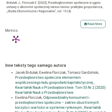
Brdulak J., Florczak E. [2022], Przedsiębiorstwo społeczne w ujęciu
ustawy o ekonomii społecznej versus teoria i praktyka gospodarcza,
„Studia Ekonomiczne i Regionalne”, vol. 15 (4).
Brdulak J., Florczak E., Gardziński T. [2020], Przedsiębiorstwo
społeczne elementem współczesnego ładu gospodarki
Read More
kapitalistycznej, „Kwartalnik Nauk o Przedsiębiorstwie”, nr 2(55),
Article
Metrics
Szkoła Główna Handlowa w Warszawie.
Details
Duliniec A. [2011], Finansowanie przedsiębiorstwa. Strategie i
instrumenty, PWE, Warszawa.
Florczak E. [2011], Przedsiębiorstwo społeczne w teorii konfirmy,
„Kwartalnik Nauk o Przedsiębiorstwie”, nr 3 (20), Szkoła Główna
Handlowa w Warszawie.
Florczak E. [2023], Mierniki społecznej wartości dodanej w kontekście
Inne teksty tego samego autora
zrównoważonego rozwoju, w: Florczak E. (red.), Zrównoważony
rozwój jako trend kształtujący współczesną gospodarkę, C. H. Beck,
Jacek Brdulak, Ewelina Florczak, Tomasz Gardziński,
Warszawa.
Przedsiębiorstwo społeczne elementem
współczesnego ładu gospodarki kapitalistycznej
,
Jurek M., Rybacki R. [2014], Model homo oeconomicus i jego
dostosowanie do współczesnych uwarunkowań, „Studia
Kwartalnik Nauk o Przedsiębiorstwie: Tom 55 Nr 2 (2020):
Ekonomiczne”, nr 180, cz. 1, Uniwersytet Ekonomiczny w Katowicach.
Kwartalnik Nauk o Przedsiębiorstwie
Ewelina Florczak,
Odpowiedzialny konsument i
Kowalczyk S. [2023], Niemoc braci ekonomistów czy natura praw,
przedsiębiorstwo społeczne – zakres obustronnych
„Kwartalnik Nauk o Przedsiębiorstwie”, nr 1 (67), Szkoła Główna
Handlowa w Warszawie.
korzyści i wartości w systemie rynkowym
,
Kwartalnik