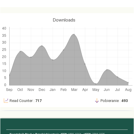
24. Gardziński T. (2019), About a social enterprise…, „International
Journal of New Economics and Social Sciences”, nr 1(9),
Międzynarodowy Instytut Innowacji Nauka-Edukacja-Rozwój w
Downloads
Warszawie, Warszawa.
25. Gardziński T. (2016), Przedsiębiorstwo społeczne środkiem
rozwiązywania problemów współczesnej gospodarki, „International
Journal of New Economics and Social Sciences”, nr 1(3),
Międzynarodowy Instytut Innowacji Nauka-Edukacja-Rozwój w
Warszawie, Warszawa.
26. Grabska A.E. (2012), Uwarunkowania ładu spontanicznego i
stanowionego w gospodarce Polski okresu transformacji,
„Gospodarka Narodowa”, nr 5-6.
Read Counter :
717
Pobieranie :
493