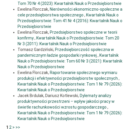
16. Duczkowska-Małysz K. (2012), Ekonomia społeczna a rozwój
Tom 70 Nr 4 (2023): Kwartalnik Nauk o Przedsiębiorstwie
przedsiębiorczości, w: Między ekonomią a historią, R. Dziemianowicz,
Ewelina Florczak,
Nierówności ekonomiczno-społeczne a
A. Kargol-Wasiluk, J. Wilkin, M. Zalesko (red.), Wydawnictwo
cele przedsiębiorstwa społecznego
,
Kwartalnik Nauk o
Uniwersytetu w Białymstoku, Białystok.
Przedsiębiorstwie: Tom 41 Nr 4 (2016): Kwartalnik Nauk o
17. Erhard L. (2011), Dobrobyt dla wszystkich, PTE, Warszawa.
Przedsiębiorstwie
Ewelina Florczak,
Przedsiębiorstwo społeczne w teorii
18. Erhard L. (2000), Wohlstand für alle, ECON Verlag, Düsseldorf.
konfirmy
,
Kwartalnik Nauk o Przedsiębiorstwie: Tom 20
19. Eucken W. (2004), Grundsätze der Wirtschaftspolitik, wyd. 7, Mohr
Nr 3 (2011): Kwartalnik Nauk o Przedsiębiorstwie
Siebeck Verlag, Tübingen.
Tomasz Gardziński,
Przedsiębiorczość społeczna w
pandemicznym ładzie gospodarki rynkowej
,
Kwartalnik
20. Eucken W. (2005), Podstawy polityki gospodarczej, Wydawnictwo
Poznańskie, Poznań.
Nauk o Przedsiębiorstwie: Tom 60 Nr 3 (2021): Kwartalnik
Nauk o Przedsiębiorstwie
21. Florczak E., Gardziński T. (2019), Social enterprise in the order of
Ewelina Florczak,
Raportowanie społecznego wymiaru
social market economy, “International Journal of New Economics and
produkcji i efektywności przedsiębiorstw społecznych
,
Social Sciences”, Międzynarodowy Instytut Innowacji Nauka-Edukacja-
Rozwój w Warszawie, Warszawa.
Kwartalnik Nauk o Przedsiębiorstwie: Tom 1 Nr 79 (2026):
Kwartalnik Nauk o Przedsiębiorstwie
22. Florczak E., Gardziński T. (2018), Social innovations in the aspect
Jacek Brdulak, Dariusz Kotlewski,
Dylematy analizy
of the social economy, w: “International Journal of New Economics
produktywności przestrzeni – wpływ jakości pracy w
and Social Sciences”, Międzynarodowy Instytut Innowacji Nauka-
Edukacja-Rozwój w Warszawie, Warszawa.
świetle rachunkowości wzrostu gospodarczego
,
Kwartalnik Nauk o Przedsiębiorstwie: Tom 1 Nr 79 (2026):
23. Florczak E. (2016), Nierówności społeczno-ekonomiczne a cele
Kwartalnik Nauk o Przedsiębiorstwie
przedsiębiorstwa społecznego, „Kwartalnik Nauk o
Przedsiębiorstwie”, nr 4.
1
2
>
>>