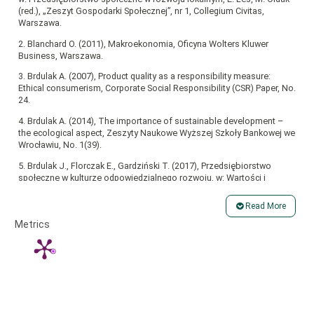
(red.), „Zeszyt Gospodarki Społecznej”, nr 1, Collegium Civitas,
Warszawa.
2. Blanchard O. (2011), Makroekonomia, Oficyna Wolters Kluwer
Business, Warszawa.
3. Brdulak A. (2007), Product quality as a responsibility measure:
Ethical consumerism, Corporate Social Responsibility (CSR) Paper, No.
24.
4. Brdulak A. (2014), The importance of sustainable development –
the ecological aspect, Zeszyty Naukowe Wyższej Szkoły Bankowej we
Wrocławiu, No. 1(39).
5. Brdulak J., Florczak E., Gardziński T. (2017), Przedsiębiorstwo
społeczne w kulturze odpowiedzialnego rozwoju, w: Wartości i
nowoczesność w strategii odpowiedzialnego rozwoju, Partycki S.,
Sobiecki R. (red.), Wydawnictwo KUL, Lublin.
Read More
Article
6. Brdulak J., Florczak E., Gardziński T. (2019), The Socialization of
Metrics
Capitalism through Social Enterprises, “International Journal of Small
Details
and Medium Enterprises and Business Sustainability”, Vol. 2(4).
7. Brdulak J., Florczak E., Gardziński T. (2019), Uspołecznienie drogą
samoorganizacji bezpieczeństwa ekonomicznego przedsiębiorstw,
w: Samoorganizacja bezpieczeństwa ekonomicznego
przedsiębiorstw, K. Kuciński (red.), CeDeWu, Warszawa.