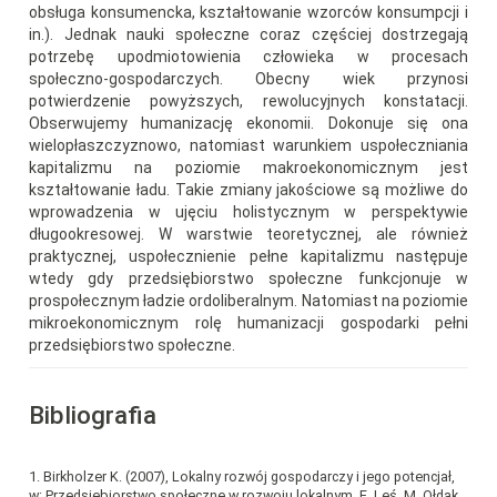
obsługa konsumencka, kształtowanie wzorców konsumpcji i
in.). Jednak nauki społeczne coraz częściej dostrzegają
potrzebę upodmiotowienia człowieka w procesach
społeczno-gospodarczych. Obecny wiek przynosi
potwierdzenie powyższych, rewolucyjnych konstatacji.
Obserwujemy humanizację ekonomii. Dokonuje się ona
wielopłaszczyznowo, natomiast warunkiem uspołeczniania
kapitalizmu na poziomie makroekonomicznym jest
kształtowanie ładu. Takie zmiany jakościowe są możliwe do
wprowadzenia w ujęciu holistycznym w perspektywie
długookresowej. W warstwie teoretycznej, ale również
praktycznej, uspołecznienie pełne kapitalizmu następuje
wtedy gdy przedsiębiorstwo społeczne funkcjonuje w
prospołecznym ładzie ordoliberalnym. Natomiast na poziomie
mikroekonomicznym rolę humanizacji gospodarki pełni
przedsiębiorstwo społeczne.
Bibliografia
1. Birkholzer K. (2007), Lokalny rozwój gospodarczy i jego potencjał,
w: Przedsiębiorstwo społeczne w rozwoju lokalnym, E. Leś, M. Ołdak