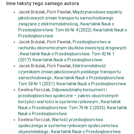
Inne teksty tego samego autora
8. Brdulak J., Florczak E., Gardziński T. (2019), Uspołecznienie
kapitalizmu w Europie Środkowo-Wschodniej, „Myśl Ekonomiczna i
Jacek Brdulak, Piotr Pawlak,
Międzynarodowe aspekty
Polityczna”, z. 1(64).
jakościowych zmian transportu samochodowego
9. Brdulak J., Florczak E. (2011), Usytuowanie przedsiębiorstwa
związane z elektromobilnością
,
Kwartalnik Nauk o
społecznego w gospodarce, „Myśl Ekonomiczna i Polityczna”, nr 1-2
Przedsiębiorstwie: Tom 66 Nr 4 (2022): Kwartalnik Nauk o
(s. 32-33).
Przedsiębiorstwie
Jacek Brdulak, Piotr Pawlak,
Przedsiębiorstwo w
10. Brdulak J., Florczak E. (2016), Uwarunkowania działalności
przedsiębiorstw społecznych w Polsce, Oficyna Wyd. Uczelni
rachunku ekonomicznym skutków inwestycji drogowych
Łazarskiego, Warszawa.
,
Kwartalnik Nauk o Przedsiębiorstwie: Tom 42 Nr 1
(2017): Kwartalnik Nauk o Przedsiębiorstwie
11. Brzuska E., Kukulak-Dolata I., Nyk M. (2017), Ekonomia społeczna.
Jacek Brdulak, Piotr Pawlak,
Elektromobilność
Teoria i praktyka przedsiębiorczości społecznej, Difin, Warszawa.
czynnikiem zmian jakościowych polskiego transportu
12. Dahl M. (2015), Ordoliberalizm jako recepta na reformę kapitalizm,
samochodowego
,
Kwartalnik Nauk o Przedsiębiorstwie:
„Myśl Ekonomiczna i Polityczna”, nr 49.
Tom 58 Nr 1 (2021): Kwartalnik Nauk o Przedsiębiorstwie
13. Dahl M. (2013), Polska i niemiecka polityka konkurencji w świetle
Ewelina Florczak,
Odpowiedzialny konsument i
teorii ordoliberalizmu i koncepcji społecznej gospodarki rynkowej,
przedsiębiorstwo społeczne – zakres obustronnych
„Myśl Ekonomiczna i Polityczna”, nr 3(42).
korzyści i wartości w systemie rynkowym
,
Kwartalnik
Nauk o Przedsiębiorstwie: Tom 76 Nr 2 (2025): Kwartalnik
14. Dirksen U. (2018), Die Zukunft der Arbeit beginnt jetzt!, Friedrich-
Ebert-Stiftung, April.
Nauk o Przedsiębiorstwie
Ewelina Florczak,
Wartość przedsiębiorstwa
15. Drucker P.F. (1994), Praktyka zarządzania, Nowoczesność, Sp. z o.
społecznego w systemie rynkowym społeczeństwa
o., Warszawa.
obywatelskiego
,
Kwartalnik Nauk o Przedsiębiorstwie: