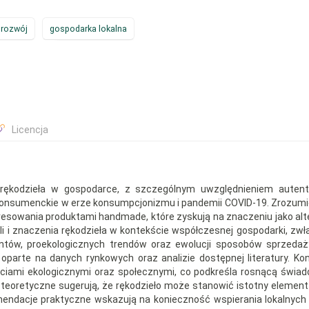
rozwój
gospodarka lokalna
Licencja
 rękodzieła w gospodarce, z szczególnym uwzględnieniem autent
 konsumenckie w erze konsumpcjonizmu i pandemii COVID-19. Zrozumi
eresowania produktami handmade, które zyskują na znaczeniu jako al
roli i znaczenia rękodzieła w kontekście współczesnej gospodarki, zw
entów, proekologicznych trendów oraz ewolucji sposobów sprzeda
oparte na danych rynkowych oraz analizie dostępnej literatury. K
tościami ekologicznymi oraz społecznymi, co podkreśla rosnącą świ
eoretyczne sugerują, że rękodzieło może stanowić istotny element 
endacje praktyczne wskazują na konieczność wspierania lokalnyc