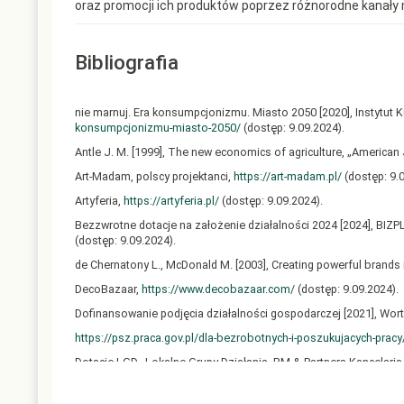
oraz promocji ich produktów poprzez różnorodne kanały 
Bibliografia
nie marnuj. Era konsumpcjonizmu. Miasto 2050 [2020], Instytut Ku
konsumpcjonizmu-miasto-2050/
(dostęp: 9.09.2024).
Antle J. M. [1999], The new economics of agriculture, „American J
Art-Madam, polscy projektanci,
https://art-madam.pl/
(dostęp: 9.0
Artyferia,
https://artyferia.pl/
(dostęp: 9.09.2024).
Bezzwrotne dotacje na założenie działalności 2024 [2024], BIZ
(dostęp: 9.09.2024).
de Chernatony L., McDonald M. [2003], Creating powerful brands i
DecoBazaar,
https://www.decobazaar.com/
(dostęp: 9.09.2024).
Dofinansowanie podjęcia działalności gospodarczej [2021], Wor
https://psz.praca.gov.pl/dla-bezrobotnych-i-poszukujacych-pra
Dotacje LGD–Lokalne Grupy Działania, BM & Partners Kancelari
Droege J. [2022], The handmade effect: A model of conscious shop
292.