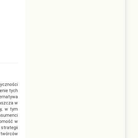
yczności
enie tych
ternatywa
łaszcza w
ży, w tym
onsumenci
adomość w
strategii
h twórców