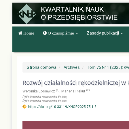
Quick
jump
to
page
content
Main
Zasady publikacji
Home
O czasopiśmie
Navigation
Main
Content
Sidebar
Strona domowa
Archives
Tom 75 Nr 1 (2025): Kw
Rozwój działalności rękodzielniczej w 
(1)
(2)
Weronika Łosiewicz
,
Marlena Piekut
(1)
Politechnika Warszawska
, Polska
,
(2)
Politechnika Warszawska
, Polska
https://doi.org/10.33119/KNOP.2025.75.1.3
Article