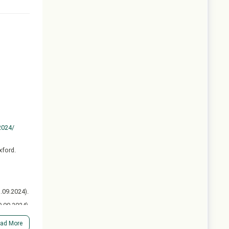
2024/
xford.
.09.2024).
9.09.2024).
, s. 263–
ad More