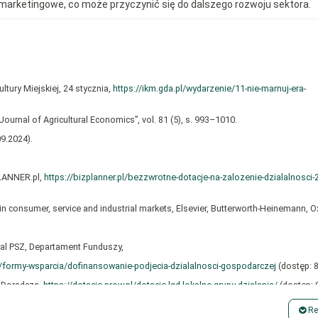
marketingowe, co może przyczynić się do dalszego rozwoju sektora.
ltury Miejskiej, 24 stycznia,
https://ikm.gda.pl/wydarzenie/11‑nie-marnuj-era-
ournal of Agricultural Economics”, vol. 81 (5), s. 993–1010.
9.2024).
PLANNER.pl,
https://bizplanner.pl/bezzwrotne-dotacje-na-zalozenie-dzialalnosci-
n consumer, service and industrial markets, Elsevier, Butterworth-Heinemann, O
tal PSZ, Departament Funduszy,
cy/formy-wsparcia/dofinansowanie-podjecia-dzialalnosci-gospodarczej
(dostęp: 8
a Doradcza,
https://dotacje-prow.pl/dotacje-lgd-lokalne-grupy-dzialania/
(dostęp: 
ping in an industrialised economy, “Review of Industrial Organization”, vol. 60
Re