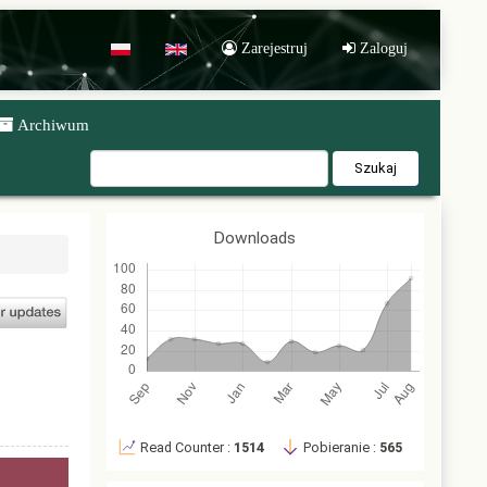
Zarejestruj
Zaloguj
POL
ENG
Archiwum
Szukaj
Downloads
Read Counter :
1514
Pobieranie :
565