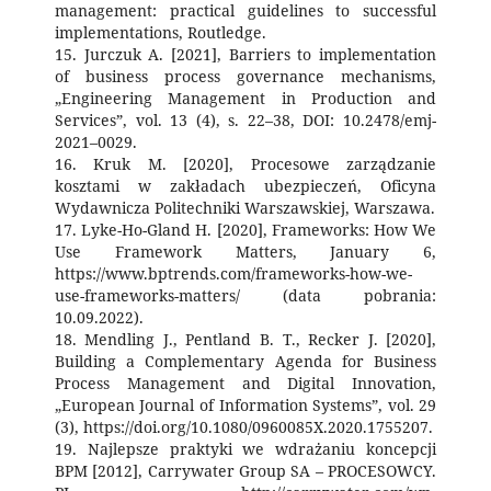
management: practical guidelines to successful
implementations, Routledge.
15. Jurczuk A. [2021], Barriers to implementation
of business process governance mechanisms,
„Engineering Management in Production and
Services”, vol. 13 (4), s. 22–38, DOI: 10.2478/emj-
2021–0029.
16. Kruk M. [2020], Procesowe zarządzanie
kosztami w zakładach ubezpieczeń, Oficyna
Wydawnicza Politechniki Warszawskiej, Warszawa.
17. Lyke-Ho-Gland H. [2020], Frameworks: How We
Use Framework Matters, January 6,
https://www.bptrends.com/frameworks-how-we-
use-frameworks-matters/ (data pobrania:
10.09.2022).
18. Mendling J., Pentland B. T., Recker J. [2020],
Building a Complementary Agenda for Business
Process Management and Digital Innovation,
„European Journal of Information Systems”, vol. 29
(3), https://doi.org/10.1080/0960085X.2020.1755207.
19. Najlepsze praktyki we wdrażaniu koncepcji
BPM [2012], Carrywater Group SA – PROCESOWCY.