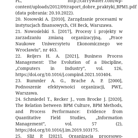
PL, http://carrywater.com/wp-
content/uploads/2012/09/raport_dobre_praktyki_BPM1.pdf
(data pobrania: 20.10.2022).
20. Nosowski A. [2010], Zarządzanie procesami w
instytucjach finansowych, CH Beck, Warszawa.
21. Nowosielski S. [2017], Procesy i projekty w
zarzadzaniu zmianą organizacyjną, „Prace
Naukowe Uniwersytetu Ekonomicznego we
Wrocławiu”, nr 463.
22. Reijers H. A. [2021], Business Process
Management: The Evolution of a Discipline,
„Computers in Industry”, vol. 126,
https://doi.org/10.1016/j.compind.2021.103404.
23. Rummler A. G., Brache A. P. [2000],
Podnoszenie efektywności organizacji, PWE,
Warszawa.
24. Schmiedel T., Recker J., vom Brocke J. [2020],
The Relation between BPM Culture, BPM Methods,
and Process Performance: Evidence from
Quantitative Field Studies, „Information
Management”, vol. 57 (2),
https://doi.org/10.1016/j.im.2019.103175.
25. Sliż P. [2021], Organizacja procesowo-