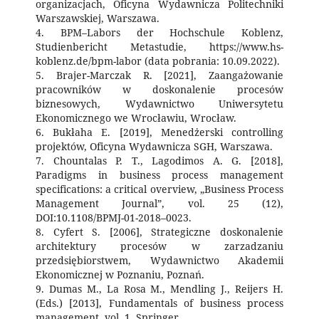
organizacjach, Oficyna Wydawnicza Politechniki
Warszawskiej, Warszawa.
4. BPM–Labors der Hochschule Koblenz,
Studienbericht Metastudie, https://www.hs-
koblenz.de/bpm-labor (data pobrania: 10.09.2022).
5. Brajer-Marczak R. [2021], Zaangażowanie
pracowników w doskonalenie procesów
biznesowych, Wydawnictwo Uniwersytetu
Ekonomicznego we Wrocławiu, Wrocław.
6. Bukłaha E. [2019], Menedżerski controlling
projektów, Oficyna Wydawnicza SGH, Warszawa.
7. Chountalas P. T., Lagodimos A. G. [2018],
Paradigms in business process management
specifications: a critical overview, „Business Process
Management Journal”, vol. 25 (12),
DOI:10.1108/BPMJ-01-2018–0023.
8. Cyfert S. [2006], Strategiczne doskonalenie
architektury procesów w zarzadzaniu
przedsiębiorstwem, Wydawnictwo Akademii
Ekonomicznej w Poznaniu, Poznań.
9. Dumas M., La Rosa M., Mendling J., Reijers H.
(Eds.) [2013], Fundamentals of business process
management, vol. 1, Springer.