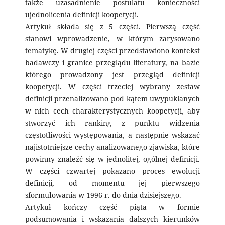
także uzasadnienie postulatu konieczności
ujednolicenia definicji koopetycji.
Artykuł składa się z 5 części. Pierwszą część
stanowi wprowadzenie, w którym zarysowano
tematykę. W drugiej części przedstawiono kontekst
badawczy i granice przeglądu literatury, na bazie
którego prowadzony jest przegląd definicji
koopetycji. W części trzeciej wybrany zestaw
definicji przenalizowano pod kątem uwypuklanych
w nich cech charakterystycznych koopetycji, aby
stworzyć ich ranking z punktu widzenia
częstotliwości występowania, a następnie wskazać
najistotniejsze cechy analizowanego zjawiska, które
powinny znaleźć się w jednolitej, ogólnej definicji.
W części czwartej pokazano proces ewolucji
definicji, od momentu jej pierwszego
sformułowania w 1996 r. do dnia dzisiejszego.
Artykuł kończy część piąta w formie
podsumowania i wskazania dalszych kierunków