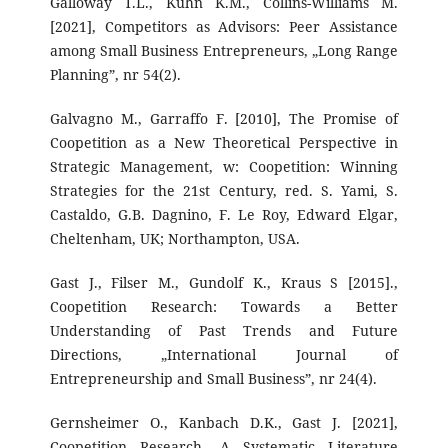
Galloway T.L., Kuhn K.M., Collins-Williams M.
[2021], Competitors as Advisors: Peer Assistance
among Small Business Entrepreneurs, „Long Range
Planning”, nr 54(2).
Galvagno M., Garraffo F. [2010], The Promise of
Coopetition as a New Theoretical Perspective in
Strategic Management, w: Coopetition: Winning
Strategies for the 21st Century, red. S. Yami, S.
Castaldo, G.B. Dagnino, F. Le Roy, Edward Elgar,
Cheltenham, UK; Northampton, USA.
Gast J., Filser M., Gundolf K., Kraus S [2015].,
Coopetition Research: Towards a Better
Understanding of Past Trends and Future
Directions, „International Journal of
Entrepreneurship and Small Business”, nr 24(4).
Gernsheimer O., Kanbach D.K., Gast J. [2021],
Coopetition Research. A Systematic Literature