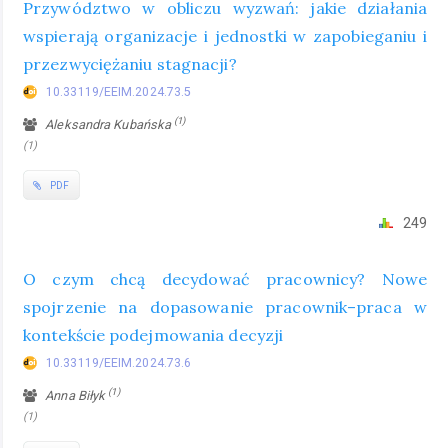
Przywództwo w obliczu wyzwań: jakie działania
wspierają organizacje i jednostki w zapobieganiu i
przezwyciężaniu stagnacji?
10.33119/EEIM.2024.73.5
(1)
Aleksandra Kubańska
(1)
PDF
249
O czym chcą decydować pracownicy? Nowe
spojrzenie na dopasowanie pracownik–praca w
kontekście podejmowania decyzji
10.33119/EEIM.2024.73.6
(1)
Anna Biłyk
(1)