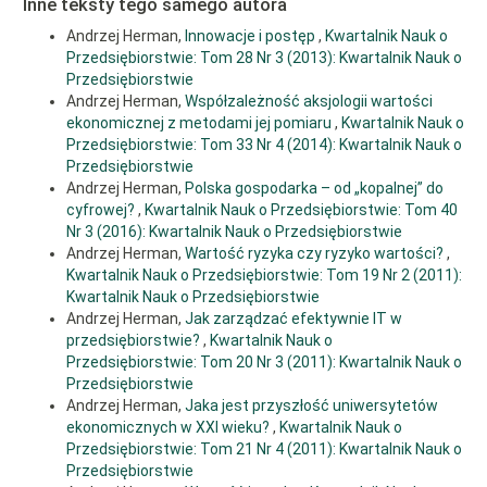
Details
Inne teksty tego samego autora
Andrzej Herman,
Innowacje i postęp
,
Kwartalnik Nauk o
Przedsiębiorstwie: Tom 28 Nr 3 (2013): Kwartalnik Nauk o
Przedsiębiorstwie
Andrzej Herman,
Współzależność aksjologii wartości
ekonomicznej z metodami jej pomiaru
,
Kwartalnik Nauk o
Przedsiębiorstwie: Tom 33 Nr 4 (2014): Kwartalnik Nauk o
Przedsiębiorstwie
Andrzej Herman,
Polska gospodarka – od „kopalnej” do
cyfrowej?
,
Kwartalnik Nauk o Przedsiębiorstwie: Tom 40
Nr 3 (2016): Kwartalnik Nauk o Przedsiębiorstwie
Andrzej Herman,
Wartość ryzyka czy ryzyko wartości?
,
Kwartalnik Nauk o Przedsiębiorstwie: Tom 19 Nr 2 (2011):
Kwartalnik Nauk o Przedsiębiorstwie
Andrzej Herman,
Jak zarządzać efektywnie IT w
przedsiębiorstwie?
,
Kwartalnik Nauk o
Przedsiębiorstwie: Tom 20 Nr 3 (2011): Kwartalnik Nauk o
Przedsiębiorstwie
Andrzej Herman,
Jaka jest przyszłość uniwersytetów
ekonomicznych w XXI wieku?
,
Kwartalnik Nauk o
Przedsiębiorstwie: Tom 21 Nr 4 (2011): Kwartalnik Nauk o
Przedsiębiorstwie