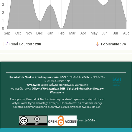
Read Counter :
298
Pobieranie :
74
Kwartalnik Nauk o Przedsiębiorstwie
-
ISSN:
1896-656X -
eISSN:
2719-3276 -
DOI:
10.33119/KNoP
Wydawca:
Szkoła Główna Handlowa w Warszawie
we współpracy z:
Oficyna Wydawnicza SGH
-
Szkoła Główna Handlowa w
Warszawie
Czasopismo „Kwartalnik Nauk o Przedsiębiorstwie” zapewnia dostęp do treści
artykułów w trybie otwartego dostępu (Open Access) na zasadach licencji
Creative Commons Uznanie autorstwa 4.0 Międzynarodowe (CC BY 4.0).
Licencja CC-BY
Kontakt
|
Polityka prywatności
|
Copyright i licencje
|
Dla czytelników
|
Dla