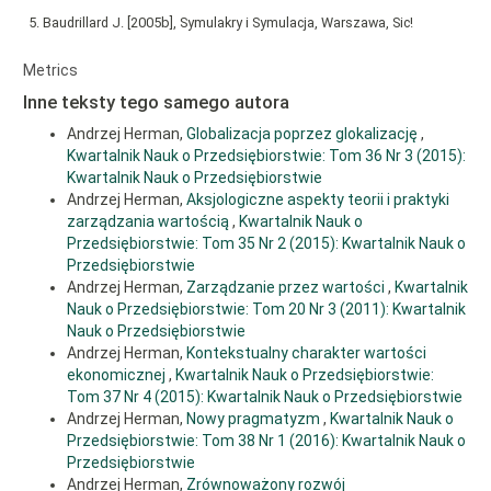
5. Baudrillard J. [2005b], Symulakry i Symulacja, Warszawa, Sic!
Article
Metrics
Details
Inne teksty tego samego autora
Andrzej Herman,
Globalizacja poprzez glokalizację
,
Kwartalnik Nauk o Przedsiębiorstwie: Tom 36 Nr 3 (2015):
Kwartalnik Nauk o Przedsiębiorstwie
Andrzej Herman,
Aksjologiczne aspekty teorii i praktyki
zarządzania wartością
,
Kwartalnik Nauk o
Przedsiębiorstwie: Tom 35 Nr 2 (2015): Kwartalnik Nauk o
Przedsiębiorstwie
Andrzej Herman,
Zarządzanie przez wartości
,
Kwartalnik
Nauk o Przedsiębiorstwie: Tom 20 Nr 3 (2011): Kwartalnik
Nauk o Przedsiębiorstwie
Andrzej Herman,
Kontekstualny charakter wartości
ekonomicznej
,
Kwartalnik Nauk o Przedsiębiorstwie:
Tom 37 Nr 4 (2015): Kwartalnik Nauk o Przedsiębiorstwie
Andrzej Herman,
Nowy pragmatyzm
,
Kwartalnik Nauk o
Przedsiębiorstwie: Tom 38 Nr 1 (2016): Kwartalnik Nauk o
Przedsiębiorstwie
Andrzej Herman,
Zrównoważony rozwój