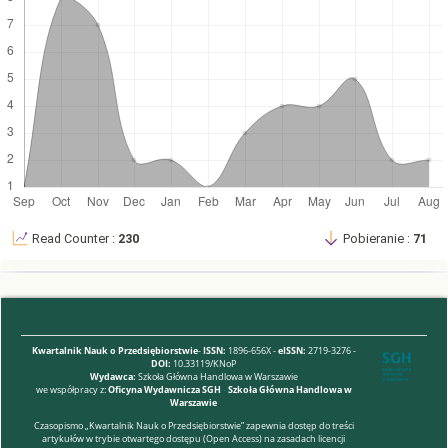
Read Counter :
230
Pobieranie :
71
Kwartalnik Nauk o Przedsiębiorstwie
-
ISSN:
1896-656X -
eISSN:
2719-3276 -
DOI:
10.33119/KNoP
Wydawca:
Szkoła Główna Handlowa w Warszawie
we współpracy z:
Oficyna Wydawnicza SGH
-
Szkoła Główna Handlowa w
Warszawie
Czasopismo „Kwartalnik Nauk o Przedsiębiorstwie” zapewnia dostęp do treści
artykułów w trybie otwartego dostępu (Open Access) na zasadach licencji