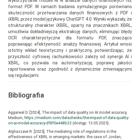
wykorzystanie modeli AI w analizie danych finansowych niż
format PDF. W ramach badania symulacyjnego porównano
skuteczność przetwarzania danych finansowych z PDF i
iXBRL przez model językowy ChatGPT 4.0. Wyniki wykazały, że
strukturalny charakter iXBRL, oparty na znacznikach XBRL,
umożliwia dokładniejszą ekstrakcję danych, eliminując błędy
OCR charakterystyczne dla formatu PDF, znacząco
poprawiając efektywność analizy finansowej. Artykuł wnosi
istotny wkład teoretyczny i praktyczny, potwierdzając, że
przyszłość cyfrowej rachunkowości zależy od synergii AI i
XBRL, co pozwala na automatyzację, poprawę jakości
raportowania oraz zgodność z dynamicznie zmieniającymi
się regulacjami.
Bibliografia
Aggarwal D. [2024], The impact of data quality on AI model accuracy,
Medium,
https://medium.com/datachecks/the-impact-of-data-quality-
on-ai-model-accuracy-df8f0e448b23
(dostęp: 13.05.2025).
Alghazzawi R. [2025], The mediating role of regulations in the
effectiveness of XBRL in emerging markets: the case of Jordan,