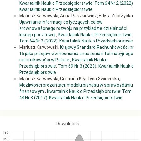
Research”, vol. 33 (2), s. 498–532,
Kwartalnik Nauk o Przedsiębiorstwie: Tom 64 Nr 2 (2022):
https://doi.org/10.1108/MEDAR-02-
2024-2383
.
Kwartalnik Nauk o Przedsiębiorstwie
Mariusz Karwowski, Anna Paszkiewicz, Edyta Zubrzycka,
Deloitte [2019], AI leaders in financial services,
Ujawnianie informacji dotyczących celów
https://www2.deloitte.com/us/en/insights/industry/financial-
services/artificial-intelligence-ai-financial-services-frontrunners.html
zrównoważonego rozwoju na przykładzie działalności
(dostęp: 13.05.2025).
leśnej i pocztowej
,
Kwartalnik Nauk o Przedsiębiorstwie:
Tom 64 Nr 2 (2022): Kwartalnik Nauk o Przedsiębiorstwie
Dietzmann C., Duan Y. [2022], Artificial intelligence for managerial
information processing and decision-making in the era of information
Mariusz Karwowski,
Krajowy Standard Rachunkowości nr
overload, Proceedings of the 55th Hawaii International Conference on
15 jako przejaw wzmocnienia znaczenia informacyjnego
System Sciences, s. 5925–5931,
https://hdl.handle.net/10125/80060
.
rachunkowości w Polsce
,
Kwartalnik Nauk o
EDPS [2024], First EDPS Orientations for ensuring data protection
Przedsiębiorstwie: Tom 69 Nr 3 (2023): Kwartalnik Nauk o
compliance when using Generative AI systems,
Przedsiębiorstwie
https://www.edps.europa.eu/system/files/2024-06/24-06-
Mariusz Karwowski, Gertruda Krystyna Świderska,
03_genai_orientations_en.pdf
(dostęp: 13.05.2025).
Możliwości prezentacji modelu biznesu w sprawozdaniu
European Parliament and Council of the European Union [2018],
finansowym
,
Kwartalnik Nauk o Przedsiębiorstwie: Tom
Regulation (EU) 2016/679… (RODO), Official Journal of the European
44 Nr 3 (2017): Kwartalnik Nauk o Przedsiębiorstwie
Union, L 119/1.
European Parliament and Council of the European Union [2024],
Regulation (EU) 2024/1689… (Artificial Intelligence Act), Official Journal
of the European Union, L 103/1.
Downloads
Han S., Kang H., Jin B., Liu X.‑Y., Yang S. Y. [2024], XBRL-Agent:
Leveraging large language models for financial report analysis, s.
857–862,
https://doi.org/10.1145/3677052.3698614
.