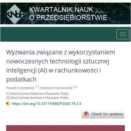
Quick
jump
to
page
content
Main
Tog
Navigation
navi
Main
Content
Wyzwania związane z wykorzystaniem
Sidebar
nowoczesnych technologii sztucznej
inteligencji (AI) w rachunkowości i
podatkach
(1)
(2)
Paweł Czyżewski
,
Mariusz Karwowski
(1)
Szkoła Główna Handlowa w Warszawie
, Polska
,
(2)
Szkoła Główna Handlowa w Warszawie
, Polska
https://doi.org/10.33119/KNOP.2025.76.2.3
Article