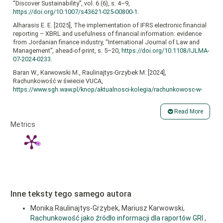
“Discover Sustainability”, vol. 6 (6), s. 4–9,
https://doi.org/10.1007/s43621-025-00800-1
.
Alharasis E. E. [2025], The implementation of IFRS electronic financial
reporting – XBRL and usefulness of financial information: evidence
from Jordanian finance industry, “International Journal of Law and
Management”, ahead-of-print, s. 5–20,
https://doi.org/10.1108/IJLMA-
07-2024-0233
.
Baran W., Karwowski M., Raulinajtys-Grzybek M. [2024],
Rachunkowość w świecie VUCA,
https://www.sgh.waw.pl/knop/aktualnosci-kolegia/rachunkowosc-w-
swiecie-vuca-raport-krm
(dostęp: 13.05.2025).
Biela M. [2025], Dane finansowe są niezbędne, „Rzeczpospolita”, nr
Read More
48 (13112),
https://pro.rp.pl/esg-w-praktyce/art41859551‑dane-
Article
Metrics
finansowe-sa-niezbedne
(dostęp: 18.05.2025).
Details
Bose S., Dey S. K., Bhattacharjee S. [2022], Big Data, data analytics and
artificial intelligence in accounting: An overview, Edward Elgar
Publishing, s. 5–12.
Dai J., Zhang C., Zhu W., Wu Y. [2023], Ethical impact of artificial
intelligence in managerial accounting, “International Journal of
Accounting Information Systems”, no. 49, s. 43.
Inne teksty tego samego autora
De Silva P., Gunarathne N., Kumar S. [2024], Exploring the impact of
Monika Raulinajtys-Grzybek, Mariusz Karwowski,
digital knowledge, integration and performance on sustainable
Rachunkowość jako źródło informacji dla raportów GRI
,
accounting, reporting and assurance, “Meditari Accountancy