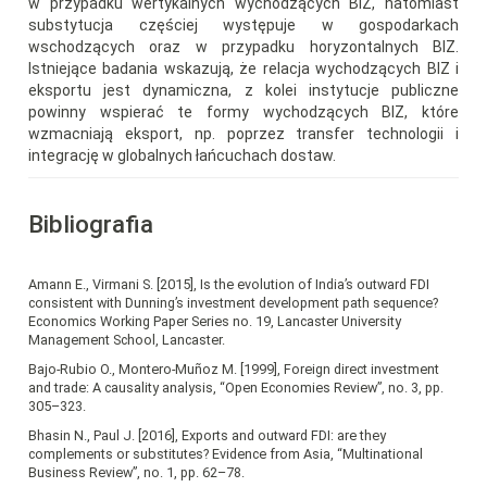
w przypadku wertykalnych wychodzących BIZ, natomiast
substytucja częściej występuje w gospodarkach
wschodzących oraz w przypadku horyzontalnych BIZ.
Istniejące badania wskazują, że relacja wychodzących BIZ i
eksportu jest dynamiczna, z kolei instytucje publiczne
powinny wspierać te formy wychodzących BIZ, które
wzmacniają eksport, np. poprzez transfer technologii i
integrację w globalnych łańcuchach dostaw.
Bibliografia
Amann E., Virmani S. [2015], Is the evolution of India’s outward FDI
consistent with Dunning’s investment development path sequence?
Economics Working Paper Series no. 19, Lancaster University
Management School, Lancaster.
Bajo-Rubio O., Montero-Muñoz M. [1999], Foreign direct investment
and trade: A causality analysis, “Open Economies Review”, no. 3, pp.
305–323.
Bhasin N., Paul J. [2016], Exports and outward FDI: are they
complements or substitutes? Evidence from Asia, “Multinational
Business Review”, no. 1, pp. 62–78.