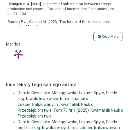
Blonigen B. A. [2001], In search of substitution between foreign
production and exports, “Journal of International Economics”, no. 1,
pp. 81–104.
Buckley P. J., Casson M. [1976], The future of the multinational
enterprise, Macmillan.
Carr D. L., Markusen J. R., Maskus K. E. [2001], Estimating the
Read More
knowledge-capital model of the multinational enterprise, “The
Article
Metrics
American Economic Review”, no. 3, pp. 693–708.
Details
Ciesielska D., Kołtuniak M. [2017], Outward foreign direct investments
and home country’s economic growth, “Physica A: Statistical
Mechanics and its Applications”, vol. 482, pp. 127–146.
Cyert R. M., March J. G. [1963], A behavioral theory of the firm,
Prentice-Hall, Englewood Cliffs.
Dunning J. H. [1980], Towards an eclectic theory of international
Inne teksty tego samego autora
production: some empirical tests, “Journal of International Business
Studies”, no. 1, pp. 9–31.
Dorota Ciesielska-Maciągowska, Łukasz Spyra,
Giełdy
kryptowalutowe w systemie finansów
Dunning J. H. [1981], Explaining the international direct investment
zdecentralizowanych
,
Kwartalnik Nauk o
position of countries: Towards dynamic or development approach,
“Weltwirtschaftliches Archiv”, vol. 117, pp. 30–64.
Przedsiębiorstwie: Tom 75 Nr 1 (2025): Kwartalnik Nauk o
Przedsiębiorstwie
Dunning J. H. [1988], The eclectic paradigm of international
Dorota Ciesielska-Maciągowska, Łukasz Spyra,
Giełdy i
production: A restatement and some extensions, “Journal of
portfele kryptowalut w systemie zdecentralizowanych
International Business Studies”, no. 1, pp. 1–31.