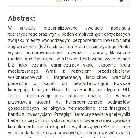
Abstrakt
W artykule przeanalizowano ewolucję podejścia
teoretycznego oraz wyniki badań empirycznych dotyczących
związku między wychodzącymi bezpośrednimi inwestycjami
zagranicznymi (BIZ) a eksportem kraju macierzystego. Punkt
wyjścia przeprowadzonych rozważań stanowią klasyczne
modele substytucyjne, w których traktowano wychodzące
BIZ jako czynnik ograniczający skalę eksportu kraju
macierzystego. Wraz z rozwojem przedsiębiorstw
wielonarodowych i fragmentacją łańcuchów wartości
podejście to okazało się niewystarczające. Nowsze
koncepcje, takie jak: Nowa Teoria Handlu, paradygmat OLI,
teoria internalizacji oraz modele oparte na wiedzy
przesuwają akcent na heterogeniczność podmiotów
gospodarczych, na aktywa niematerialne oraz integrację
handlu z inwestycjami. Przegląd literatury zawierającej wyniki
badań empirycznych wskazuje zróżnicowane wyniki: zjawisko
komplementarności eksportu i wychodzących BIZ dominuje
w gospodarkach zaawansowanych, sektorach wytwórczych i