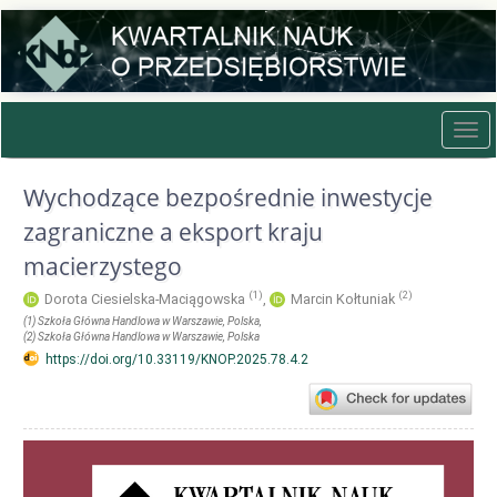
Quick
jump
to
page
content
Main
Tog
Navigation
navi
Main
Content
Wychodzące bezpośrednie inwestycje
Sidebar
zagraniczne a eksport kraju
macierzystego
(1)
(2)
Dorota Ciesielska-Maciągowska
,
Marcin Kołtuniak
(1)
Szkoła Główna Handlowa w Warszawie
, Polska
,
(2)
Szkoła Główna Handlowa w Warszawie
, Polska
https://doi.org/10.33119/KNOP.2025.78.4.2
Article
Sidebar