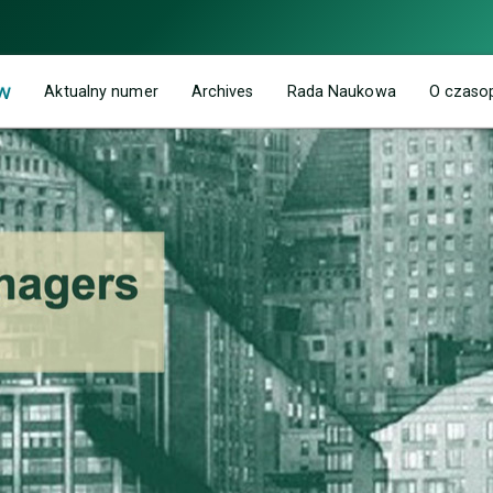
w
Aktualny numer
Archives
Rada Naukowa
O czaso
roblematyką zarządzania i szeroko rozumianym rozwojem zawodo
w, specjalistów HR, działających w obszarze praktyki gospodar
ezentowana jest z perspektywy wielu dyscyplin – nauk o zarządzaniu
 także prezentacja najnowszego dorobku naukowego w obszarze prof