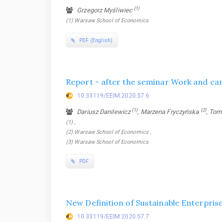
(1)
Grzegorz Myśliwiec
(1) Warsaw School of Economics
PDF (English)
Report - after the seminar Work and car
10.33119/EEIM.2020.57.6
(1)
(2)
Dariusz Danilewicz
, Marzena Fryczyńska
, To
(1) ,
(2) Warsaw School of Economics ,
(3) Warsaw School of Economics
PDF
New Definition of Sustainable Enterpris
10.33119/EEIM.2020.57.7