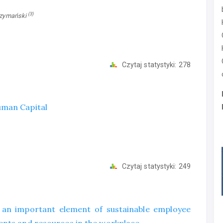
(3)
 Szymański
Czytaj statystyki:
278
uman Capital
Czytaj statystyki:
249
s an important element of sustainable employee
ents and resources in the workplace