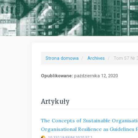
Strona domowa
Archives
Tom 57 Nr 3
Opublikowane:
października 12, 2020
Artykuły
The Concepts of Sustainable Organisat
Organisational Resilience as Guidelines 
10.33119/EEIM.2020.57.1