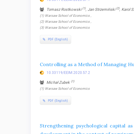
(1)
(2)
Tomasz Rostkowski
, Jan Strzemiński
, Karol
(1) Warsaw School of Economics ,
(2) Warsaw School of Economics ,
(3) Warsaw School of Economics
PDF (English)
Controlling as a Method of Managing H
10.33119/EEIM.2020.57.2
(1)
Michał Zubek
(1) Warsaw School of Economics
PDF (English)
Strengthening psychological capital a
development in the context of requirem