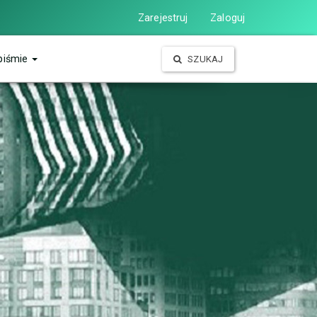
Zarejestruj
Zaloguj
piśmie
SZUKAJ
wym. Kierowany jest zarówno do pracowników i
czej. Profil naukowy czasopisma ma charakter
, psychologii, socjologii, filozofii. Jego celem
ilu tematycznego.