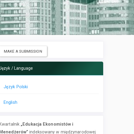
MAKE A SUBMISSION
Język / Language
Język Polski
English
Kwartalnik
„Edukacja Ekonomistów i
Menedżerów”
indeksowany w międzynarodowej