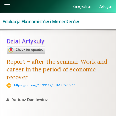
Szybki
Zarejestruj
Zaloguj
Toggle
skok
navigation
do
Edukacja Ekonomistów i Menedżerów
zawartości
strony
Nawigacja
Dział Artykuły
główna
Główna
treść
Report - after the seminar Work and
Pasek
career in the period of economic
boczny
recover
https://doi.org/10.33119/EEIM.2020.57.6
Dariusz Danilewicz