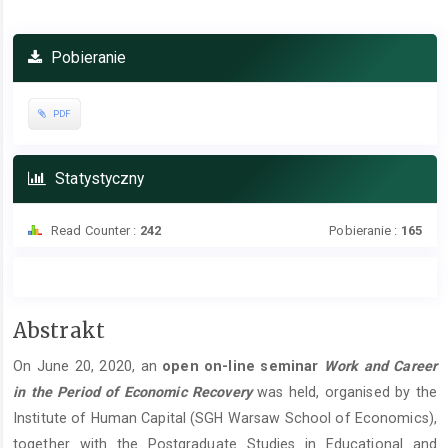
Pobieranie
PDF
Statystyczny
Read Counter :
242
Pobieranie :
165
Treść
Abstrakt
głównego
On June 20, 2020, an
open on-line seminar
Work and Career
artykułu
in the Period of
Economic Recovery
was held, organised by the
Institute of Human Capital (SGH Warsaw School of Economics),
together with the Postgraduate Studies in Educational and